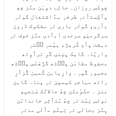
چوکس روزان۔ حالٕے دۄہَن منٛز چھِ
پٲکِستٲنہِ طرفہٕ بےٚ اشتعال گولہٕ
بٲری، گولہٕ باری تہٕ مشکوک ڈرون
سرگرمیَو سرحدی آبٲدی منٛز خوف تہٕ
دہشت پٲدٕ کٔرمٕژ، ییٚمہِ سۭتہِ
واریٛاہ گامٕک پنٕنۍ گَرٕ ترٲوِتھ
محفوظ مقامَن پٮ۪ٹھ گژھَنَس پٮ۪ٹھ
مجبور گٔیہِ۔ وارِیاہن كٗمبن گُزٲرِ
راتھ مہاجر كیمپن تہٕ پناہ گاہن
منز ۔ حکوٗمتَن چھُ حالاتُک سٔنجیٖدٕ
نوٹس نِمُت تہٕ چھُ مُتٲثِر خاندانَن
ہٕنٛز بحالی تہٕ تِہنٛدِ مٲلی مدتہٕ