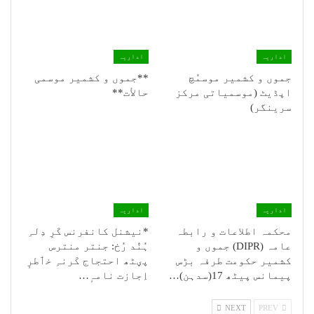
اداریہ
اداریہ
جموں و کشمیر موسمُچ
**جموں و كشمیر موسمی
اپڈیٹ (موسمیاتی مرکز
حالأت**
سرینگر)
اداریہ
اداریہ
محکمہ اطلاعات و رابطہ
*نیشنل کانفرنس کَرِ دِلہِ
عامہ (DIPR) جموں و
ہُنٛد رُخ: جنتر منترس
کشمیر حکومت طرفہ بڑس
پؠٹھ احتجاج کَرنہِ خٲطرٕ
پیمانس پیٹھ 17(سدہن)…
اِجازت نامہٕ…
NEXT
PREV