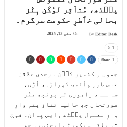
پٮ۪ٹھ، مُتٲثِر لوٗکَن ہٕنٛز
بحالی خٲطرٕ حکومت سرگرم۔
On
مئی 13, 2025
By
Editor Desk
0
Share
جموں و کشمیر کٮ۪ن سرحدی علاقن
خاص طور پٲٹھۍ کپواڑہ، اُڑی،
سانبا، راجوری تہٕ پونچھ منٛز
صورتحال چھِ حالیہ تناؤ پتہٕ وارٕ
وارٕ معمول پٮ۪ٹھ واپس یِوان۔ فوج
تہٕ باقی سیکورٹی ایجنسیہِ چھِ