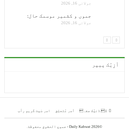
جولائی 16, 2026
جموں و کشمیر موسمک حال:
جولائی 16, 2026
أزِیُک پیپر
گ.ڈنیُک صفہ
اَسہِ مُتعلِق
اسہِ سْیت کْریو رأب
©2026 Daily Kahwat - جميع الحقوق محفوظة.