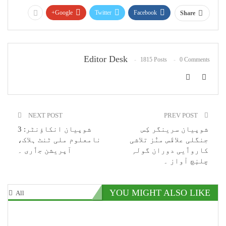
Google+
Twitter
Facebook
Share
Editor Desk
1815 Posts
0 Comments
NEXT POST
PREV POST
شوپیان سرینگر کِس
شوپیان انکاؤنٹر: 3
جنگلی علاقَس منٛز تلاشی
نامعلوم ملی ٹنٹ ہلاک،
کاروٲیی دوران گولہِ
آپریشن جٲری ۔
چلنٕچ آواز ۔
YOU MIGHT ALSO LIKE
All