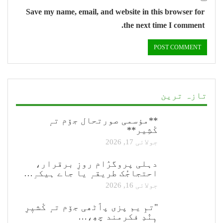
Save my name, email, and website in this browser for
the next time I comment.
تازہ ترین
**مؤسمی صورتحال جۆم تہٕ
کٔشِیر**
جولائی 17, 2026
دہلی پروگرٛام روزِ برقرار،
احتجاجُک طریقہٕ یا جاے ہیکہِ…
جولائی 16, 2026
"تمِ یم پزی پٲٹھی جۆم تہٕ کٔشیٖرِ
ہٕنٛدِ فکرمند چھِ،…