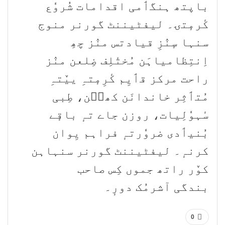
باپتھ ہنگٲمی اقدامات شُروٗع
کٔرمٕتۍ۔ لیفٹیننٹ گورنر منوج
سنہا سٕنٛزِ قیادتس منٛز چھِ
اِنتِظامیاہَن مُختٔلِف ضِلعن منٛز
راحت مرکز قٲیِم کٔرِمٕتہِ ییٚتہِ
مُتٲثِر خاندانَن کھٮ۪ن، طِبی
سٔہوٗلِیات، روزن جاے تہٕ باقٕے
بُنیٲدی ضروٗرتہٕ فراہم یِوان
کرنہٕ۔ لیفٹیننٹ گورنر سنہاہن
کوٚر راتھ جموں کِس صاحب
بندگی آشرمُک دورٕ۔
0