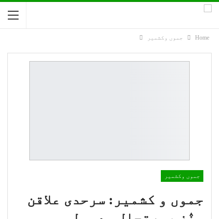
Home
جموں وکشمیر
جموں وکشمیر
جموں و کشمیر: سرحدی علاقن
منٛز صورتحال معمولس