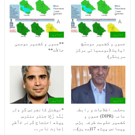
اداریہ
اداریہ
جموں و کشمیر موسمُچ
**جموں و كشمیر موسمی
اپڈیٹ (موسمیاتی مرکز
حالأت**
سرینگر)
اداریہ
اداریہ
محکمہ اطلاعات و رابطہ
*نیشنل کانفرنس کَرِ دِلہِ
عامہ (DIPR) جموں و
ہُنٛد رُخ: جنتر منترس
کشمیر حکومت طرفہ بڑس
پؠٹھ احتجاج کَرنہِ خٲطرٕ
پیمانس پیٹھ 17(سدہن)…
اِجازت نامہٕ…