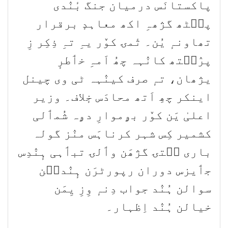
پاکستانَس درمیان جنگ بٔنٛدی
پٮ۪ٹھ گژھہِ اکھ معاہدٕ برقرار
تھاونہٕ یُن۔ تٔمۍ کوٚر یہِ تہِ ذِکِر زِ
پرٛٮ۪تھ کانٛہہ چھُ اَمہِ خٲطرٕ
یژھان، تہٕ صرف کینٛہہ ٹی وی چینل
اینکر چھِ اَتھ محادَس خٕلاف۔ وزیر
اعلیٰ یَن کوٚر بۄموارِ دۄہ شُمٲلی
کشمیر کِس شہر کرناہَس منٛز گولہ
باری سۭتۍ گژھَن وٲلۍ تبٲہی ہٕنٛدِس
جٲیزس دوران رپورٹرَن ہٕنٛدٮ۪ن
سوالن ہُنٛد جواب دِنہٕ وِزِ یِمَن
خیالن ہُنٛد اِظہار۔