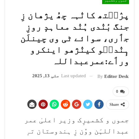
جموں وکشمیر
پرٛٮ۪تھ کانٛہہ چھُ یژھان زِ
جنگ بٔنٛدی ہُنٛد معاہدٕ روزِ
جٲری، سوائے ٹی وی چینلَن
ہٕنٛدٮ۪و کینٛژھو اینکرو
ورٲے:عمرعبداللہ
Last updated
مئی 13, 2025
By
Editor Desk
0
Share
جموں و کشمیرٕک وزیر اعلیٰ عمر
عبداللہَن ووٚن زِ ہندوستان تہٕ