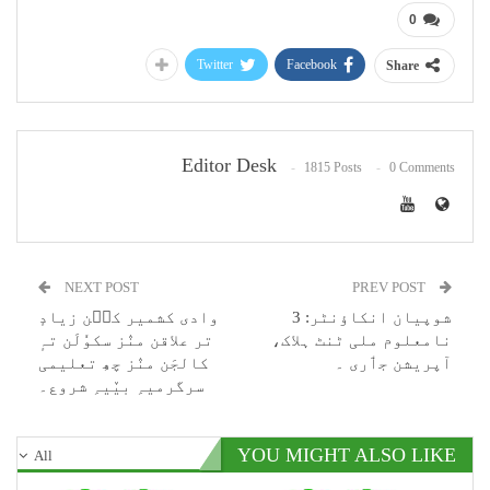
0
Twitter
Facebook
Share
Editor Desk
1815 Posts
0 Comments
NEXT POST
PREV POST
شوپیان انکاؤنٹر: 3
وادی کشمیر کٮ۪ن زیادٕ
نامعلوم ملی ٹنٹ ہلاک،
تر علاقن منٛز سکوٗلَن تہٕ
آپریشن جٲری ۔
کالجَن منٛز چھِ تعلیمی
سرگرمیہِ بیٚیہِ شروع۔
YOU MIGHT ALSO LIKE
All