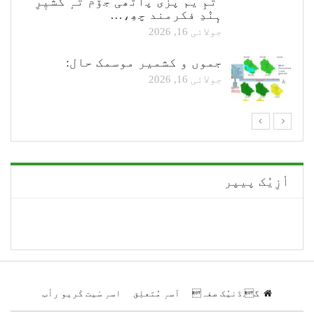
"تمِ یم پزی پٲٹھی جۆم تہٕ کٔشیٖرِ
ہٕنٛدِ فکرمند چھِ،…
جولائی 16, 2026
جموں و کشمیر موسمک حال:
جولائی 16, 2026
أزِیُک پیپر
گ.ڈنیُک صفہ
اَسہِ مُتعلِق
اسہِ سْیت کْریو رأب