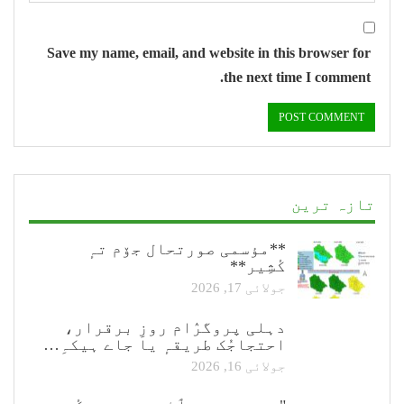
Save my name, email, and website in this browser for
the next time I comment.
تازہ ترین
**مؤسمی صورتحال جۆم تہٕ
کٔشِیر**
جولائی 17, 2026
دہلی پروگرٛام روزِ برقرار،
احتجاجُک طریقہٕ یا جاے ہیکہِ…
جولائی 16, 2026