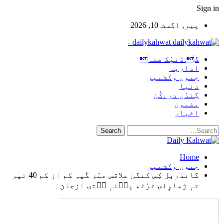
Sign in
پیر, اگست 10, 2026
dailykahwat -
گ.ڈنیُک صفہ
اداریہ
جموں وکشمیر
دنیا
گِندُن در .کُن
مضمون
اخبار
Home
جموں وکشمیر
گاندربل کِس کنگن علاقس منٛز گٔیہِ کم از کم 40 تیٖر
تہٕ ژھاوٕلۍ ترٛٹھ پٮ۪نہٕ سۭتۍ ازجان۔