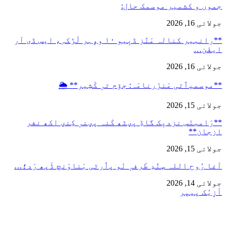
جموں و کشمیر موسمک حال:
جولائی 16, 2026
**رانبیر کنالہ مَنٛز ڈبِیو ۱۰ وۄہر لٔڑکہِ، ایس ڈی آر
ایفَن…
جولائی 16, 2026
**موسمیٲتی مَنزَرنامَہ: جۆم تہٕ کٔشِیر** 🌦️
جولائی 15, 2026
**رَامبنَس نزدیٖک گاڈِ پؠٹھ کَنہ پؠنہٕ کِنؠ اکھ نفر
ازجان**
جولائی 15, 2026
آغا رُوح اللہ سٕنٛدِ طَرفہٕ نٔو پٲرٹی بَناوَنچ ڈَپھ رَد؛…
جولائی 14, 2026
أزِیُک پیپر