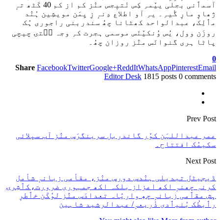
آسمٲنی بجلی ییٚمہِ کِس نٔتیٖجس منٛز کم از کم 40 کَٹھ تہٕ
ژھاوٕ مارٕ گٔیہِ۔ یہِ آو اطلاع دِنہٕ زِ یِمَن مویشِین ہُنٛد
مٲلِک، عبدالواحد کھٹانا چھُ سندربنی راجوری ہُک
روزَن وول، یُس وُنکیٚنَس موسمی ہجرت کہِ وجہ سۭتۍ چیچی
پاٹا ہری گنوانَس منٛز روزان چھُ۔
0
Share
Facebook
Twitter
Google+
ReddIt
WhatsApp
Pinterest
Email
Editor Desk
1815 posts
0 comments
Prev Post
عمر عبداللہَن کوٚر گاندربل سرینگرَس منٛز آب سپلائی
سکیمُک افتتاح۔
Next Post
ڈیجیٹل تبدیلی ہنٛدس دورس منٛز، مقأمی زبانہٕ شأمل
کرنہِ چھنہٕ اکھ اعزاز بلکہ اکھ جمہوری ضرورت،کٲشِرۍ
ہِش مقٲمی زبانہٕ چھِ واریٛاہ تعدادَس منٛز لوٗکَن خٲطرٕ
رٲبطُک بُنیٲدی ذٔریعہٕ/ عبدالرشید شاہین