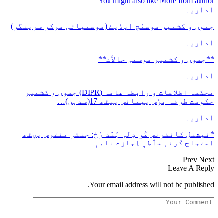
You might also like
More from author
اداریہ
جموں و کشمیر موسمُچ اپڈیٹ (موسمیاتی مرکز سرینگر)
اداریہ
**جموں و كشمیر موسمی حالأت**
اداریہ
محکمہ اطلاعات و رابطہ عامہ (DIPR) جموں و کشمیر
حکومت طرفہ بڑس پیمانس پیٹھ 17(سدہن)…
اداریہ
*نیشنل کانفرنس کَرِ دِلہِ ہُنٛد رُخ: جنتر منترس پؠٹھ
احتجاج کَرنہِ خٲطرٕ اِجازت نامہٕ…
Prev
Next
Leave A Reply
Your email address will not be published.