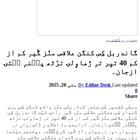
جموں وکشمیر
گاندربل کِس کنگن علاقس منٛز گٔیہِ کم از
کم 40 تیٖر تہٕ ژھاوٕلۍ ترٛٹھ پٮ۪نہٕ سۭتۍ
ازجان۔
Last updated
Editor Desk
By
مئی 20, 2025
0
Share
وسطی کشمیر کِس ضلعہٕ گنڈربلَس منٛز واقع کنگن کِس ہری
گنوان کِس جنگلی علاقَس منٛز گٔیہِ رٲتۍ کیُت گاندربل کِس
کنگن علاقس منٛز گٔیہِ کم از کم 40 تیٖر تہٕ ژھاوٕلۍ ترٛٹھ
پٮ۪نہٕ سۭتۍ ازجان۔ ذٔرایعو دِژ اطلاع زِ ژٔنٛدٕروارِ تہٕ
بۄموارِ دۄہ درمِیان رٲژ گٔیہِ گرج سۭتہِ مۄختصر سیٚٹھا
روٗد پینہٕ وِزِ کنگن کِس ہری گنوان جنٛگلی علاقس منٛز