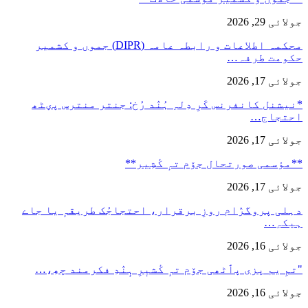
جولائی 29, 2026
محکمہ اطلاعات و رابطہ عامہ (DIPR) جموں و کشمیر
حکومت طرفہ…
جولائی 17, 2026
*نیشنل کانفرنس کَرِ دِلہِ ہُنٛد رُخ: جنتر منترس پؠٹھ
احتجاج…
جولائی 17, 2026
**مؤسمی صورتحال جۆم تہٕ کٔشِیر**
جولائی 17, 2026
دہلی پروگرٛام روزِ برقرار، احتجاجُک طریقہٕ یا جاے
ہیکہِ…
جولائی 16, 2026
"تمِ یم پزی پٲٹھی جۆم تہٕ کٔشیٖرِ ہٕنٛدِ فکرمند چھِ،…
جولائی 16, 2026