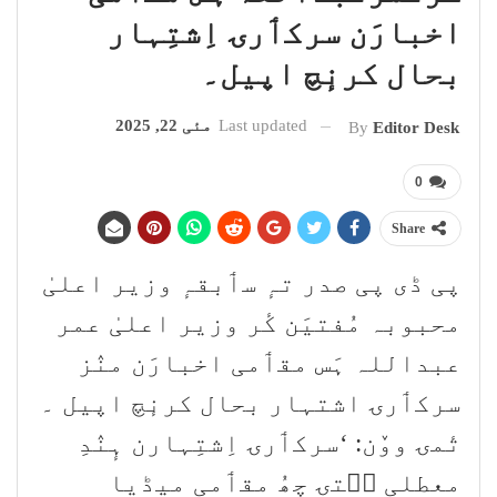
اخبارَن سرکٲرۍ اِشتِہار
بحال کرنٕچ اپیل۔
Last updated
مئی 22, 2025
By
Editor Desk
0
Share
پی ڈی پی صدر تہٕ سٲبقہٕ وزیر اعلیٰ
محبوبہ مُفتیَن کٔر وزیر اعلیٰ عمر
عبداللہ ہَس مقٲمی اخبارَن منٛز
سرکٲرۍ اشتہار بحال کرنٕچ اپیل ۔
تٔمۍ ووٚن: ‘سرکٲرۍ اِشتِہارن ہٕنٛدِ
معطلی سۭتۍ چھُ مقٲمی میڈیا