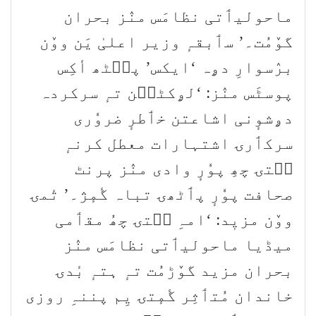
ماحولیٲتی نظامَس منٛز بحران
گوٚمُت۔’ سٲبقہٕ وزیر اعلیٰ یَن ووٚن
برٛسوارِ دۄہ ‘ایکس’ پٮ۪ٹھ أکِس
پوسٹَس منٛز: ‘لۄکٹٮ۪ن تہٕ سرکردہ
دۄشوٕنی اشاعتن خٲطرٕ ضروٗری
سرکٲرۍ اشتہارات معطل کرنہٕ
سۭتۍ چھِ پوٗرٕ وادی منٛز پرنٹ
صحافت پوٗرٕ پٲٹھۍ تباہ گٔمٕژ۔’ تٔمۍ
ووٚن مزیٖد: ‘امہِ سۭتۍ چھُ مقٲمی
میڈیا ماحولیٲتی نظامَس منٛز
بحران مزید گوٚڑمُت تہٕ ہتہٕ بٔدۍ
خاندان مُتٲثِر گٔمٕتۍ یِم پننہِ روزی