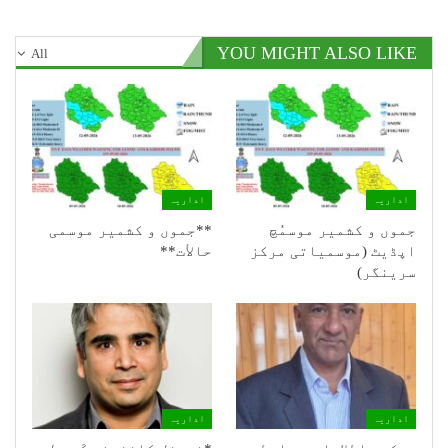
YOU MIGHT ALSO LIKE
All
اداریہ
اداریہ
جموں و کشمیر موسمُچ
**جموں و كشمیر موسمی
اپڈیٹ (موسمیاتی مرکز
حالأت**
سرینگر)
اداریہ
اداریہ