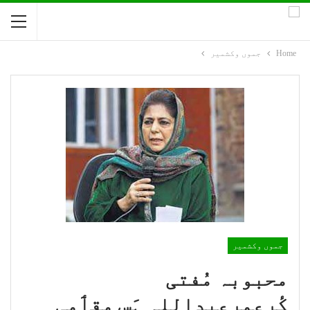
Home
جموں وکشمیر
جموں وکشمیر
محبوبہ مُفتی
کٔرعمرعبداللہ ہَس مقٲمی