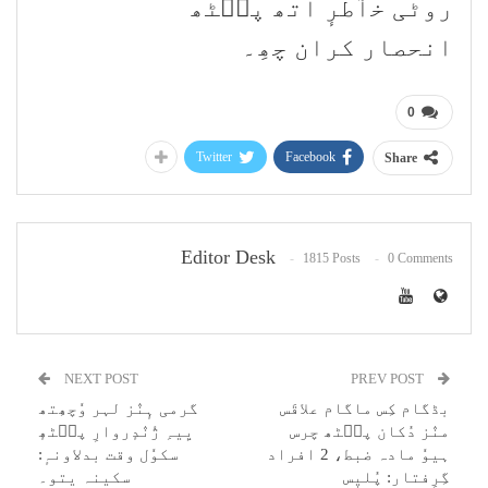
روٹی خٲطرٕ اتھ پٮ۪ٹھ
انحصار کران چھِ۔
0
Twitter
Facebook
Share
Editor Desk
1815 Posts
0 Comments
NEXT POST
PREV POST
بڈگام کِس ماگام علاقَس
گرمی ہٕنٛز لہر وٗچھِتھ
منٛز دُکان پٮ۪ٹھ چرس
یِیہِ ژٔنٛدٕروارِ پٮ۪ٹھٕ
ہیوٗ مادہ ضبط، 2 افراد
سکوٗل وقت بدلاونہٕ:
گِرِفتار: پُلیٖس
سکینہ یتو۔