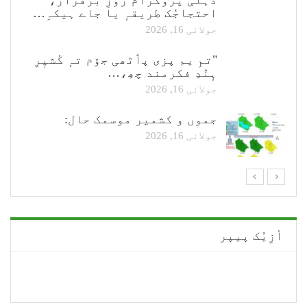
دہلی پروگرٛام روزِ برقرار،
احتجاجُک طریقہٕ یا جاے ہیکہِ…
جولائی 16, 2026
"تمِ یم پزی پٲٹھی جۆم تہٕ کٔشیٖرِ
ہٕنٛدِ فکرمند چھِ،…
جولائی 16, 2026
جموں و کشمیر موسمک حال:
جولائی 16, 2026
أزِیُک پیپر