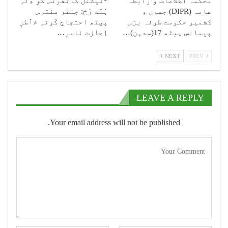
محکمہ اطلاعات و رابطہ
*نیشنل کانفرنس کَرِ دِلہِ
عامہ (DIPR) جموں و
ہُنٛد رُخ: جنتر منترس
کشمیر حکومت طرفہ بڑس
پؠٹھ احتجاج کَرنہِ خٲطرٕ
پیمانس پیٹھ 17(سدہن)…
اِجازت نامہٕ…
NEXT
PREV
LEAVE A REPLY
Your email address will not be published.