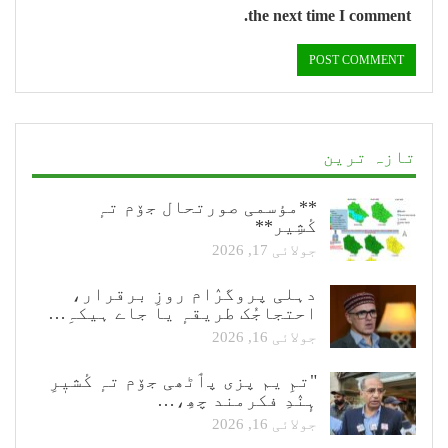
the next time I comment.
تازہ ترین
**مؤسمی صورتحال جۆم تہٕ
کٔشِیر**
جولائی 17, 2026
دہلی پروگرٛام روزِ برقرار،
احتجاجُک طریقہٕ یا جاے ہیکہِ…
جولائی 16, 2026
"تمِ یم پزی پٲٹھی جۆم تہٕ کٔشیٖرِ
ہٕنٛدِ فکرمند چھِ،…
جولائی 16, 2026