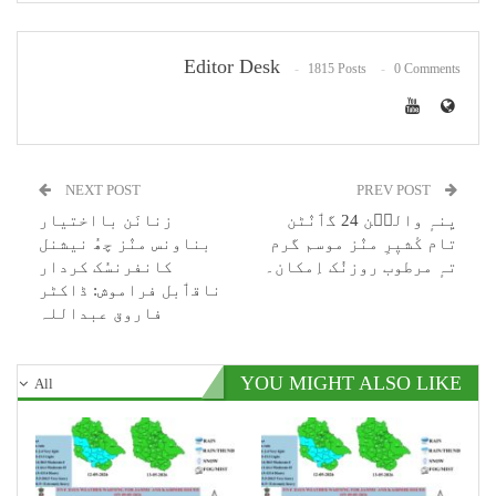
Editor Desk
1815 Posts
0 Comments
NEXT POST
PREV POST
یِنہٕ والٮ۪ن 24 گٲنٛٹن
زنانَن بااختیار
تام کٔشیٖرِ منٛز موسم گرم
بناونس منٛز چھُ نیشنل
تہٕ مرطوب روزنُک اِمکان۔
کانفرنسُک کردار
ناقٲبل فراموش: ڈاکٹر
فاروق عبداللہ
YOU MIGHT ALSO LIKE
All