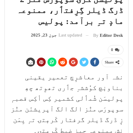
ڈرگ ڈیلر گِرِفتٲر، ممنوعہ
مادٕ تہِ برآمد: پولیس
Last updated
جون 23, 2025
By
Editor Desk
0
Share
نشہ آور معاشرٕچ تعمیر یقینی
بناونٕچ کوٗششہِ جٲری تھوِتھ چھِ
پولیسَن شُمٲلی کشمیر کِس أکِس قصبہٕ
سوپورَس منٛز الگ الگ آپریشنَن منٛز
زٕ ڈرگ ڈیلر گرفتار کٔرمٕتۍ تہٕ یِمَن
نِش ممنوعہ چیز ضبط کٔرمٕتۍ۔