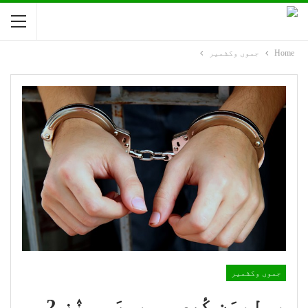
Home
جموں وکشمیر
جموں وکشمیر
پولیسَن کٔرۍ سوپورَس منٛز 2