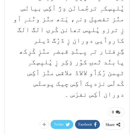
پُلیٖسٕکہِ ترجُمانَن دِژ أکِس بیانَس
منٛز تفصیٖل دِنہٕ، یَتھ منٛز ونٛنہٕ آو
زِ ترزو پُلیٖس تھانن کٔرۍ الگ الگ
کاروٲیی دوران زٕ ڈرٛگ ڈیلر
گِرِفتار تہٕ یِہنٛدِ قبضہٕ منٛزٕ کٔرِکھ
پابنٛد تٔمۍ کوٚر ذِکِر زِ پُلیٖسٕکہِ
ٹیٖمن رُکٲو لالاڈ علاقس منٛز أکِس
کٔدلَس نزدیٖک أکِس چیک پوسٹَس
دوران أکِس نفرَس ۔
0
Twitter
Facebook
Share