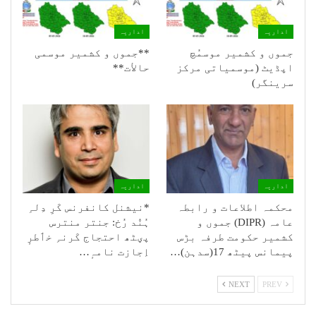
اداریہ
اداریہ
جموں و کشمیر موسمُچ
**جموں و كشمیر موسمی
اپڈیٹ (موسمیاتی مرکز
حالأت**
سرینگر)
اداریہ
اداریہ
محکمہ اطلاعات و رابطہ
*نیشنل کانفرنس کَرِ دِلہِ
عامہ (DIPR) جموں و
ہُنٛد رُخ: جنتر منترس
کشمیر حکومت طرفہ بڑس
پؠٹھ احتجاج کَرنہِ خٲطرٕ
پیمانس پیٹھ 17(سدہن)…
اِجازت نامہٕ…
NEXT
PREV