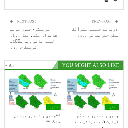
NEXT POST
PREV POST
دریائے جہلمس منٛزآبُک
سرینگر- جموں قومی
سطح خطرٕنشانہٕ بۅن۔
شاہراہ بنٛد، مغل روڈ،
لیہہ ہائی ویس پٮ۪ٹھ
ٹریفک جٲری۔
YOU MIGHT ALSO LIKE
All
اداریہ
اداریہ
جموں و کشمیر موسمُچ
**جموں و كشمیر موسمی
اپڈیٹ (موسمیاتی مرکز
حالأت**
سرینگر)