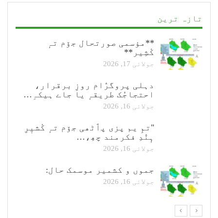
تازہ ترین
**مؤسمی صورتحال جۆم تہٕ
کٔشِیر**
جولائی 17, 2026
دہلی پروگرٛام روزِ برقرار،
احتجاجُک طریقہٕ یا جاے ہیکہِ…
جولائی 16, 2026
"تمِ یم پزی پٲٹھی جۆم تہٕ کٔشیٖرِ
ہٕنٛدِ فکرمند چھِ،…
جولائی 16, 2026
جموں و کشمیر موسمک حال:
جولائی 16, 2026