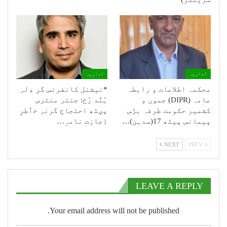
اداریہ
اداریہ
محکمہ اطلاعات و رابطہ
*نیشنل کانفرنس کَرِ دِلہِ
عامہ (DIPR) جموں و
ہُنٛد رُخ: جنتر منترس
کشمیر حکومت طرفہ بڑس
پؠٹھ احتجاج کَرنہِ خٲطرٕ
پیمانس پیٹھ 17(سدہن)…
اِجازت نامہٕ…
NEXT
PREV
LEAVE A REPLY
Your email address will not be published.