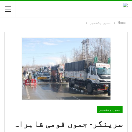
Home
جموں وکشمیر
جموں وکشمیر
سرینگر- جموں قومی شاہراہ