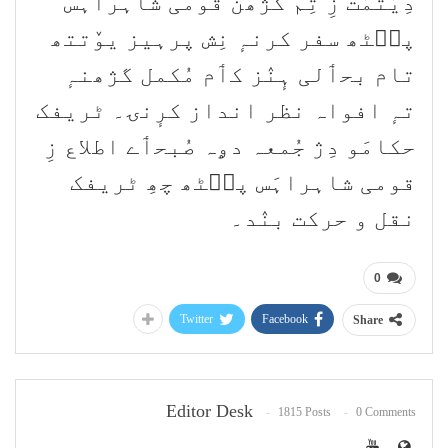
دِیُتمُت زِ تِم گژھن قومی شاہراہَس
پٮ۪ٹھ سفر کرنہٕ نِش پرہیز یوٚتتھ
تام بحٲلی ہٕنٛز کٲم مُکمل گژھنہٕ
تہٕ افواہ نظر انداز کرٕنۍ۔ ٹریفک
حکامَو دِژ جُمعہ دۄہ صُبحٲے اطلاع زِ
قومی شاہراہَس پٮ۪ٹھ چھِ ٹریفک
نقل و حرکت بنٛد۔
0
Twitter
Facebook
Share
Editor Desk
1815 Posts
0 Comments