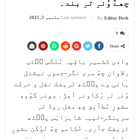
چھےٚ وُنہِ تہِ بند۔
Last updated
ستمبر 5, 2025
By
Editor Desk
0
Share
وادی کشمیر باقٕیہ مُلکَس سۭتۍ
رلاوان چھُ سری نگر-جموں نیشنل
ہائی وے پٮ۪ٹھ ٹریفک نقل و حرکت
وُنہِ تہِ رُکاونہٕ آمٕژ۔ وۄنہِ گوٚو،
مشورٕ مُطٲبِق چھِ مغل روڈ تہٕ
سریٖنگر-لیہہ شاہراہَس پٮ۪ٹھ
ٹریفک جٲری۔ حُکامو چھُ لوٗکَن مشورٕ