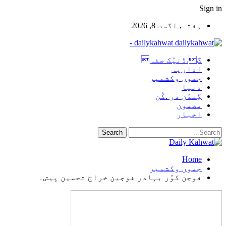
Sign in
ہفتہ, اگست 8, 2026
dailykahwat -
گ.ڈنیُک صفہ
اداریہ
جموں وکشمیر
دنیا
گِندُن در .کُن
مضمون
اخبار
Home
جموں وکشمیر
فوجن کوٚر بہادر فوجین خراج تحسین پیش۔