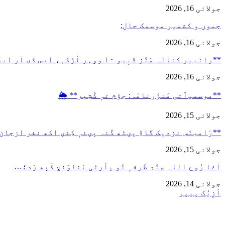
جولائی 16, 2026
جموں و کشمیر موسمک حال:
جولائی 16, 2026
**رانبیر کنالہ مَنٛز ڈبِیو ۱۰ وۄہر لٔڑکہِ، ایس ڈی آر ایفَن…
جولائی 16, 2026
**موسمیٲتی مَنزَرنامَہ: جۆم تہٕ کٔشِیر** 🌦️
جولائی 15, 2026
**رَامبنَس نزدیٖک گاڈِ پؠٹھ کَنہ پؠنہٕ کِنؠ اکھ نفر ازجان
جولائی 15, 2026
آغا رُوح اللہ سٕنٛدِ طَرفہٕ نٔو پٲرٹی بَناوَنچ ڈَپھ رَد؛…
جولائی 14, 2026
أزِیُک پیپر