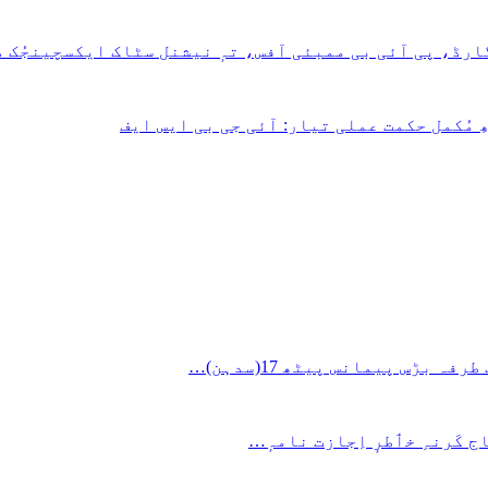
گارڈ، پی آئی بی ممبئی آفس، تہٕ نیشنل سٹاک ایکسچینجُک د
چھِ مُکمل حکمت عملی تیار: آئی جی بی ایس ایف
ج کَرنہِ خٲطرٕ اِجازت نامہٕ…