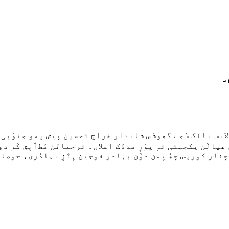
۔
انس نائک سُجے گھوشَس شاندار خراج تحسین پیش یِمو جنوٗبی 
یالَن یکجہتی تہٕ پوٗرٕ مددُک اعلان۔ ترجمانَن مُطٲبِق کٔر دۄ
نار کورپس چھُ یِمن دوٚن بہادر فوجین ہِنٛزِ بہادُری، حوصلہ