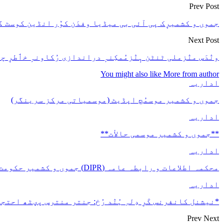
Prev Post
جموں و کشمیرٕک پی آئی بی میڈیا وفدَن کوٚر انڈین کوسٹ 
Next Post
ونٛدَس منٛزملی ٹنٹن ہٕنٛزمُمکِنہٕ دراندازی رُکاونہٕ خٲطرٕ 
You might also like
More from author
اداریہ
جموں و کشمیر موسمُچ اپڈیٹ (موسمیاتی مرکز سرینگر)
اداریہ
**جموں و كشمیر موسمی حالأت**
اداریہ
محکمہ اطلاعات و رابطہ عامہ (DIPR) جموں و کشمیر حکومت طرفہ بڑس پیمانس پیٹھ 17(سدہن)…
اداریہ
*نیشنل کانفرنس کَرِ دِلہِ ہُنٛد رُخ: جنتر منترس پؠٹھ احتجا
Prev
Next