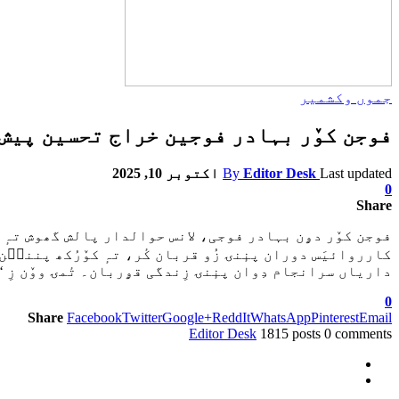
جموں وکشمیر
فوجن کوٚر بہادر فوجین خراج تحسین پیش
Last updated
Editor Desk
By
اکتوبر 10, 2025
0
Share
فوجن کوٚر دۄن بہادر فوجی، لانس حوالدار پالش گھوش تہٕ ل
کارروائیَس دوران پنٕنۍ زُو قربان کٔر، تہٕ کوٚرُکھ پننٮ۪ن ع
داریاں سرانجام دِوان پنٕنۍ زِندگی قۄربان۔ تٔمۍ ووٚن زِ ‘چ
0
Share
Facebook
Twitter
Google+
ReddIt
WhatsApp
Pinterest
Email
Editor Desk
1815 posts
0 comments