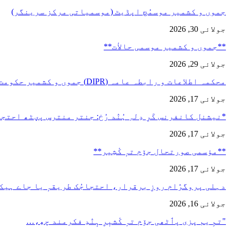
جموں و کشمیر موسمُچ اپڈیٹ (موسمیاتی مرکز سرینگر)
جولائی 30, 2026
**جموں و كشمیر موسمی حالأت**
جولائی 29, 2026
محکمہ اطلاعات و رابطہ عامہ (DIPR) جموں و کشمیر حکومت طرفہ…
جولائی 17, 2026
*نیشنل کانفرنس کَرِ دِلہِ ہُنٛد رُخ: جنتر منترس پؠٹھ احت
جولائی 17, 2026
**مؤسمی صورتحال جۆم تہٕ کٔشِیر**
جولائی 17, 2026
دہلی پروگرٛام روزِ برقرار، احتجاجُک طریقہٕ یا جاے ہیک
جولائی 16, 2026
"تمِ یم پزی پٲٹھی جۆم تہٕ کٔشیٖرِ ہٕنٛدِ فکرمند چھِ،…