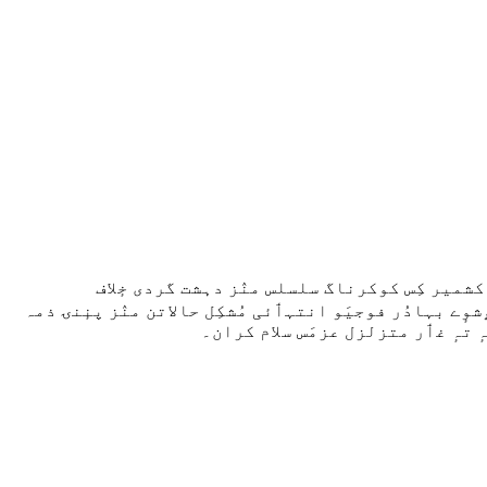
کشمیر کِس کوکرناگ سلسلس منٛز دہشت گردی خٕلاف
شوٕے بہادُر فوجیَو انتہٲئی مُشکِل حالاتن منٛز پنٕنۍ ذمہ
ٕ تہٕ غٲر متزلزل عزمَس سلام کران۔