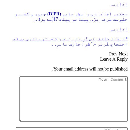
اداریہ
محکمہ اطلاعات و رابطہ عامہ (DIPR) جموں و کشمیر
حکومت طرفہ بڑس پیمانس پیٹھ 17(سدہن)…
اداریہ
*نیشنل کانفرنس کَرِ دِلہِ ہُنٛد رُخ: جنتر منترس پؠٹھ
احتجاج کَرنہِ خٲطرٕ اِجازت نامہٕ…
Prev
Next
Leave A Reply
Your email address will not be published.