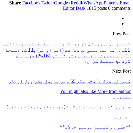
Share
Facebook
Twitter
Google+
ReddIt
WhatsApp
Pinterest
Email
Editor Desk
1815 posts
0 comments
Prev Post
کشمیر یونیورسٹی کٔر رضاکارانہ میڈیکیئر سوسائٹیَس
سۭتۍ أکِس مفاہمتی یادداشت (ایم او یو) پٮ۪ٹھ دستخط
ییٚلہِ معذورَن ہٕنٛز مشاورتی کمیٹی (PwDs) چھِ پنٕنۍ
گۄڈٕنِچ میٹنگ کران۔
Next Post
کپواڑہ سڑک حٲدثَس منٛز 55 وُہُر پایدل پکن وول ازجان
You might also like
More from author
اداریہ
جموں و کشمیر موسمُچ اپڈیٹ (موسمیاتی مرکز سرینگر)
اداریہ
**جموں و كشمیر موسمی حالأت**