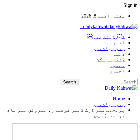
Sign in
ہفتہ, اگست 8, 2026
dailykahwat -
گ.ڈنیُک صفہ
اداریہ
جموں وکشمیر
دنیا
گِندُن در .کُن
مضمون
اخبار
Home
جموں وکشمیر
پوٗنٛچھس منٛز ڈرگ ڈیلر گِرِفتار، ہیروئِن ہیوٗ مادٕ
برآمد: پُلیس