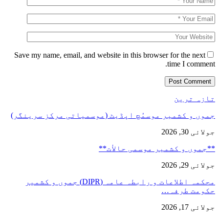
Save my name, email, and website in this browser for the next
time I comment.
تازہ ترین
جموں و کشمیر موسمُچ اپڈیٹ (موسمیاتی مرکز سرینگر)
جولائی 30, 2026
**جموں و كشمیر موسمی حالأت**
جولائی 29, 2026
محکمہ اطلاعات و رابطہ عامہ (DIPR) جموں و کشمیر
حکومت طرفہ…
جولائی 17, 2026