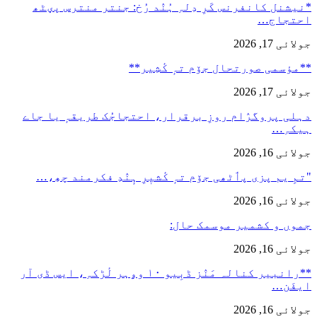
*نیشنل کانفرنس کَرِ دِلہِ ہُنٛد رُخ: جنتر منترس پؠٹھ
احتجاج…
جولائی 17, 2026
**مؤسمی صورتحال جۆم تہٕ کٔشِیر**
جولائی 17, 2026
دہلی پروگرٛام روزِ برقرار، احتجاجُک طریقہٕ یا جاے
ہیکہِ…
جولائی 16, 2026
"تمِ یم پزی پٲٹھی جۆم تہٕ کٔشیٖرِ ہٕنٛدِ فکرمند چھِ،…
جولائی 16, 2026
جموں و کشمیر موسمک حال:
جولائی 16, 2026
**رانبیر کنالہ مَنٛز ڈبِیو ۱۰ وۄہر لٔڑکہِ، ایس ڈی آر
ایفَن…
جولائی 16, 2026