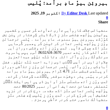
ہیروئِن ہیوٗ مادٕ برآمد: پُلیس
Last updated
Editor Desk
By
اکتوبر 19, 2025
0
Share
منشیاتَس خٕلاف کاروٲیی جٲری تھٲوِتھ کٔر جموں و کشمیر
پولیسَن پوٗنٛچھ ضِلعَس منٛز زٕ ڈرگ ڈیلر گِرِفتار تہٕ یِمَن نِش
کوٚرُکھ ہیروئِن ہیوٗ ممنوعہ مادٕ برآمد ۔ پُلسہٕ ترجمانَن
ووٚن زِ پوٗنٛچھ پُلسہٕ تھانہٕ کہِ ٹیٖمَن کٔر پھمبر گُرسایی
منٛز اکھ چوکی قٲیِم۔ تٔمۍ ووٚن زِ اَتھ وقتَس دوران آیہِ
اکھ آلٹو کار یَتھ نمبر JK02AH-3670 ٲس، یۄس پامروت
سرنکوٹُک روزَن وٲلہِ اللہ دِتا سُنٛد نیٚچُو عبدالعزیز
چلاوان اوس تہٕ أمِس سۭتۍ اوس زاہد احمد سُنٛد نیٚچُو۔ فضل
آبادٕکۍ روزَن وٲلۍ۔ پُلسہٕ ترجمانَن ووٚن زِ تلٲشی دوران
آو یِہنٛدِس قبضَس منٛز 4.71 گرام ہیروئِن ہیوٗ مادٕ برآمد
کرنہٕ، ییٚمہِ پتہٕ دۄشوَے موقعہٕ پٮ۪ٹھے گِرِفتار کٔرِتھ۔
تٔمۍ ووٚن زِ اَتھ سلسلَس منٛز آو این ڈی پی ایس ایکٹ کٮ۪ن
مُتعلقہٕ دفعاتن تحت ایف آئی آر نمبر 80/2025 تحت
پوٗنٛچھ پُلسہٕ تھانس منٛز اکھ مقدمہ درٕج کرنہٕ تہٕ مٔزیٖد
تفتیش آیہِ شُروٗع کرنہٕ۔ تٔمۍ ووٚن زِ پُلیٖس چُھ ضِلعہٕ منٛزٕ
منشیاتُک ناسور ختم کرنہٕ خٲطرٕ پرعزم ۔
0