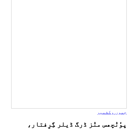
جموں وکشمیر
پوٗنٛچھس منٛز ڈرگ ڈیلر گِرِفتار،