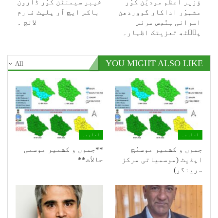
ؤزیٖر اعظم مودیَن کوٚر
خیبر سیمنٹَن کوٚر ڈارون
مشہوٗر اداکار گووردھن
باکس ایچ آر پلیٹ فارم
اسرانی سٕنٛدِس مرنس
لانچ ۔
پٮ۪ٹھ تعزیتک اظہار۔
YOU MIGHT ALSO LIKE
All
اداریہ
اداریہ
جموں و کشمیر موسمُچ
**جموں و كشمیر موسمی
اپڈیٹ (موسمیاتی مرکز
حالأت**
سرینگر)