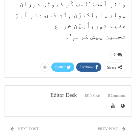
وننہٕ آمُت: ‘تٔمۍ کٔر ڈیوٹی دوران
پولیس اہلکارَن ہِنٛدِ دٔسۍ دِنہٕ آمٕژ
عظیم قۄربٲنِیَن خراج
تحسین پیش کرنہٕ’۔
0
Twitter
Facebook
Share
Editor Desk
1815 Posts
0 Comments
NEXT POST
PREV POST