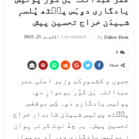
یادگاری دۄہَس پٮ۪ٹھ پُلسہٕ
شہیدَن خراج تحسین پیش
Last updated
اکتوبر 21, 2025
By
Editor Desk
0
Share
جموں و کشمیرٕکۍ وزیر اعلیٰ عمر
عبداللہ ہَن کوٚر بوموارِ دۄہ
پولیس یادگاری دۄہ کِس موقعَس
پٮ۪ٹھ پولیس شہیدَن شاندار خراج
تحسین پیش۔ یہِ چھُ نوٹ کرنہٕ یِوان
زِ پولیس یادگاری دۄہ آو بوموارِ