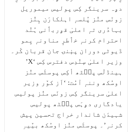
دۄہ سرینگر کِس پولیس میموریل
زونَس منٛز پُلسہٕ اہلکارَن ہٕنٛز
بہادُری تہٕ اعلیٰ قۄربٲنی ہُنٛد
احترام کرنہٕ خٲطرٕ مناونہٕ یِمو
ڈیوٹی دوران پنٕنۍ جان قربان کٔر۔
وزیر اعلیٰ سٕنٛدِس دفترس کِس ‘X’
ہینڈلَس پٮ۪ٹھ أکِس پوسٹَس منٛز
اوسُکھ وننہٕ آمُت: ‘اَز کوٚر وزیر
اعلیٰ سرینگر کِس زونَس منٛز پولیس
یادگاری دۄہَس پٮ۪ٹھ پولیس
شہیدَن شاندار خراج تحسین پیش
کرنہٕ’۔ پوسٹَس منٛز اوسُکھ بیٚیہِ