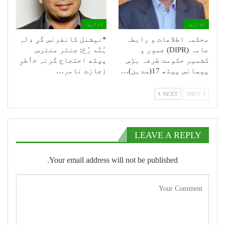
اداریہ
اداریہ
محکمہ اطلاعات و رابطہ
*نیشنل کانفرنس کَرِ دِلہِ
عامہ (DIPR) جموں و
ہُنٛد رُخ: جنتر منترس
کشمیر حکومت طرفہ بڑس
پؠٹھ احتجاج کَرنہِ خٲطرٕ
پیمانس پیٹھ 17(سدہن)…
اِجازت نامہٕ…
NEXT
PREV
LEAVE A REPLY
Your email address will not be published.