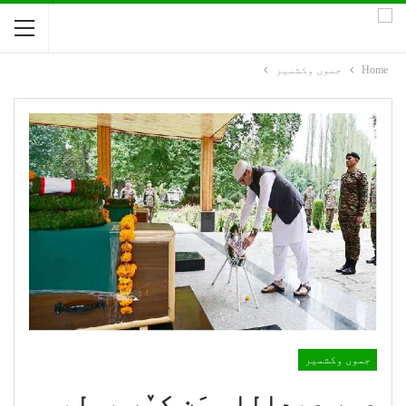
Home
جموں وکشمیر
جموں وکشمیر
عمر عبداللہ ہَن کوٚر پولیس