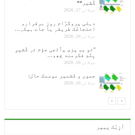
کٔشِیر**
جولائی 17, 2026
دہلی پروگرٛام روزِ برقرار،
احتجاجُک طریقہٕ یا جاے ہیکہِ…
جولائی 16, 2026
"تمِ یم پزی پٲٹھی جۆم تہٕ کٔشیٖرِ
ہٕنٛدِ فکرمند چھِ،…
جولائی 16, 2026
جموں و کشمیر موسمک حال:
جولائی 16, 2026
أزِیُک پیپر