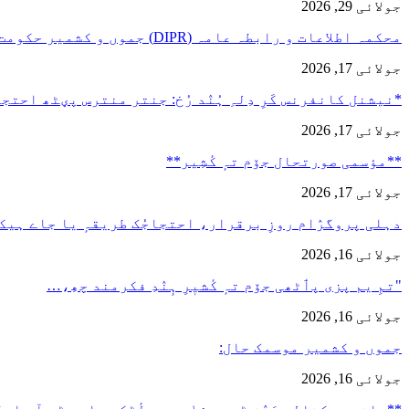
جولائی 29, 2026
محکمہ اطلاعات و رابطہ عامہ (DIPR) جموں و کشمیر حکومت طرفہ…
جولائی 17, 2026
*نیشنل کانفرنس کَرِ دِلہِ ہُنٛد رُخ: جنتر منترس پؠٹھ احت
جولائی 17, 2026
**مؤسمی صورتحال جۆم تہٕ کٔشِیر**
جولائی 17, 2026
دہلی پروگرٛام روزِ برقرار، احتجاجُک طریقہٕ یا جاے ہیک
جولائی 16, 2026
"تمِ یم پزی پٲٹھی جۆم تہٕ کٔشیٖرِ ہٕنٛدِ فکرمند چھِ،…
جولائی 16, 2026
جموں و کشمیر موسمک حال:
جولائی 16, 2026