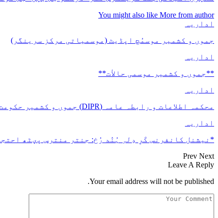
You might also like
More from author
اداریہ
جموں و کشمیر موسمُچ اپڈیٹ (موسمیاتی مرکز سرینگر)
اداریہ
**جموں و كشمیر موسمی حالأت**
اداریہ
محکمہ اطلاعات و رابطہ عامہ (DIPR) جموں و کشمیر حکومت طرفہ بڑس پیمانس پیٹھ 17(سدہن)…
اداریہ
*نیشنل کانفرنس کَرِ دِلہِ ہُنٛد رُخ: جنتر منترس پؠٹھ احتجا
Prev
Next
Leave A Reply
Your email address will not be published.