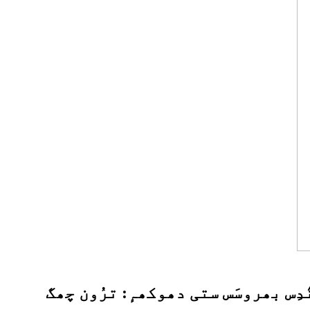
دِس بھروسَس ستی دھوکھہٕ: ترُون چھگ