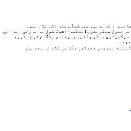
س عالمدار کالونی، میرگنڈَس منٛز اکھ بٔڑ ریلی۔
تہٕ جنرل سیکریٹری (تنظیم) اشوک کول تہٕ پارٹی ایم ایل
ٹیٹ سیکریٹری مدثر وانی، پربھاری بڈگام شیخ بشیر،
موجود۔
ُنٛد بھروسہٕ دھوکھہٕ دِنُک تہٕ اکھ تہِ وعدٕ پوٗرٕ
ٕ