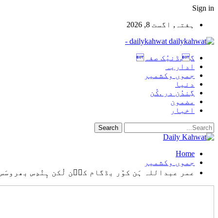
Sign in
ہفتہ, اگست 8, 2026
dailykahwat -
گ.ڈنیُک صفہ
اداریہ
جموں وکشمیر
دنیا
گِندُن در .کُن
مضمون
اخبار
Home
جموں وکشمیر
عمر عبداللہ ہَن کوٚر بڈگام کٮ۪ن لُکن ہٕنٛدِس بھروسَس