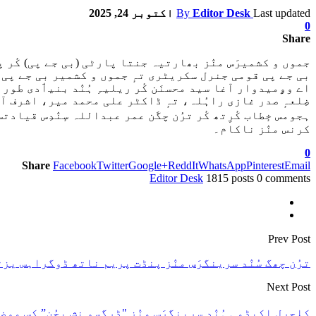
Last updated
Editor Desk
By
اکتوبر 24, 2025
0
Share
جموں و کشمیرَس منٛز بھارتیہ جنتا پارٹی (بی جے پی) کٔر پن
بی جے پی قومی جنرل سکریٹری تہٕ جموں و کشمیر بی جے پی 
اے وۄمیدوار آغا سید محسنَن کٔر ریلیہِ ہُنٛد بنیٲدی طو
ضِلعہٕ صدر غازی راہُلہ، تہٕ ڈاکٹر علی محمد میر، اشرف آ
ہجومس خٕطاب کٔرِتھ کٔر ترُن چگَن عمر عبداللہ سٕنٛدِس قیادتس م
کرنس منٛز ناکام۔
0
Share
Facebook
Twitter
Google+
ReddIt
WhatsApp
Pinterest
Email
Editor Desk
1815 posts
0 comments
Prev Post
ترُن چھگ سُنٛد سرینگرَس منٛز پنڈت پریم ناتھ ڈوگراہس یزتھ 
Next Post
کلچرل اکیڈمی ہُنٛد سرینگرَس منٛز "ڈرگسو نِش بچُن” کِس موض