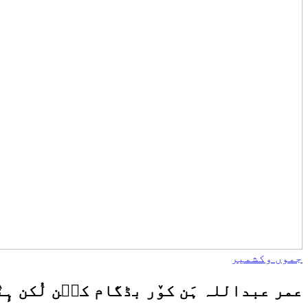
جموں وکشمیر
عمر عبداللہ ہَن کوٚر بڈگام کٮ۪ن لُکن ہٕنٛ