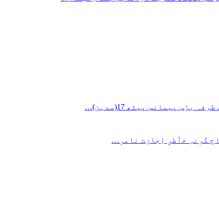
ج کَرنہِ خٲطرٕ اِجازت نامہٕ…