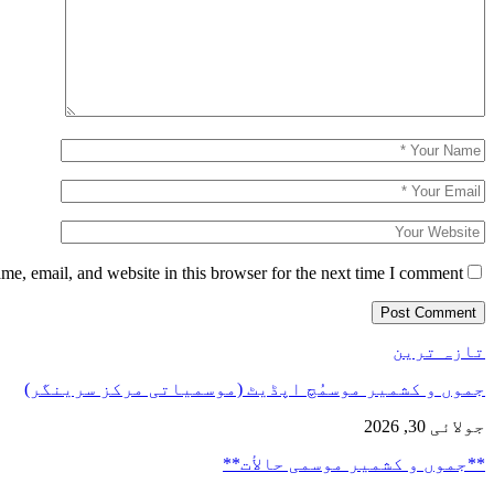
e, email, and website in this browser for the next time I comment.
تازہ ترین
جموں و کشمیر موسمُچ اپڈیٹ (موسمیاتی مرکز سرینگر)
جولائی 30, 2026
**جموں و كشمیر موسمی حالأت**