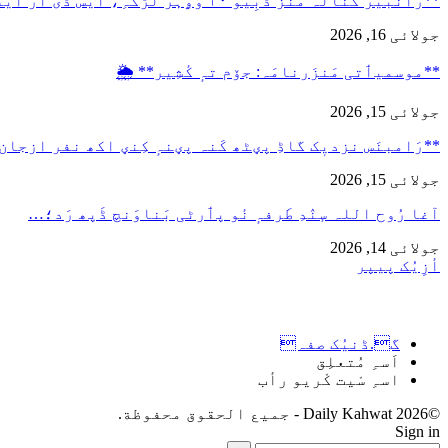
**رانبیر کنالہ مَنٛز ڈبِیو ۱۰ وۄہر لٔڑکہِ، ایس ڈی آر ایفَن…
جولائی 16, 2026
**موسمیٲتی مَنزَرنامَہ: جۆم تہٕ کٔشِیر** 🌦️
جولائی 15, 2026
**رَامبنَس نزدیٖک گاڈِ پؠٹھ کَنہ پؠنہٕ کِنؠ اکھ نفر ازجان
جولائی 15, 2026
آغا رُوح اللہ سٕنٛدِ طَرفہٕ نٔو پٲرٹی بَناوَنچ ڈَپھ رَد؛…
جولائی 14, 2026
أزِیُک پیپر
گ.ڈنیُک صفہ
اَسہِ مُتعلِق
اسہِ سْیت کْریو رأب
©2026 Daily Kahwat - جميع الحقوق محفوظة.
Sign in