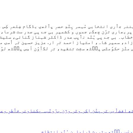
نہِ جٲری انتخابی مُہمہِ ہٕنٛدِ حصہٕ پٲٹھۍ بڈگام ضِلعہٕ کِ
پربھاری ترُن چھگ، جموں و کشمیر بی جے پی صدر ست شرما، 
ر خطاب۔ بی جے پی ہُنٛد نٲیِب صدر ڈاکٹر شہناز گنائی، س
زاد، سمیر شاہ، امتیاز احمد تہٕ ار. عزیز حسین تہِ ٲسۍ 
نٛز حکوٗمتَس پٮ۪ٹھ سخٕت تنقید، تہٕ لگٲوُن أمِس پٮ۪ٹھ لوٗکَن ہ
افضٲیی تہٕ پنُن اِکہٕ وٹہٕ وژن برٛونٛہہ پکناونہٕ خٲطرٕ وعد
وعَس پٮ۪ٹھ سٹریٹ ڈراماہن ہُنٛد اِنتِظام ۔