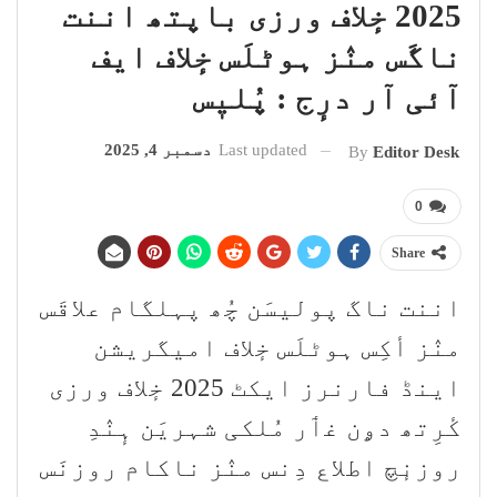
2025 خٕلاف ورزی باپتھ اننت
ناگَس منٛز ہوٹلَس خٕلاف ایف
آئی آر درٕج : پُلیٖس
Last updated
دسمبر 4, 2025
By
Editor Desk
0
Share
اننت ناگ پولیسَن چُھ پہلگام علاقَس
منٛز أکِس ہوٹلَس خٕلاف امیگریشن
اینڈ فارنرز ایکٹ 2025 خٕلاف ورزی
کٔرِتھ دۄن غٲر مُلکی شہریَن ہٕنٛدِ
روزنٕچ اطلاع دِنس منٛز ناکام روزنَس