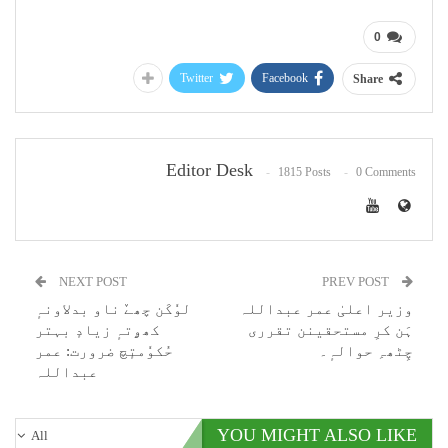
0
Twitter
Facebook
Share
Editor Desk
1815 Posts
0 Comments
NEXT POST
PREV POST
وزیر اعلیٰ عمر عبداللہ
لوٗکَن چھےٚ ناو بدلاونہٕ
ہَن کرِ مستحقینن تقرری
کھۄتہٕ زیادٕ بہتر
چِٹھہِ حوالہٕ۔
حُکوٗمتٕچ ضرورت: عمر
عبداللہ
YOU MIGHT ALSO LIKE
All