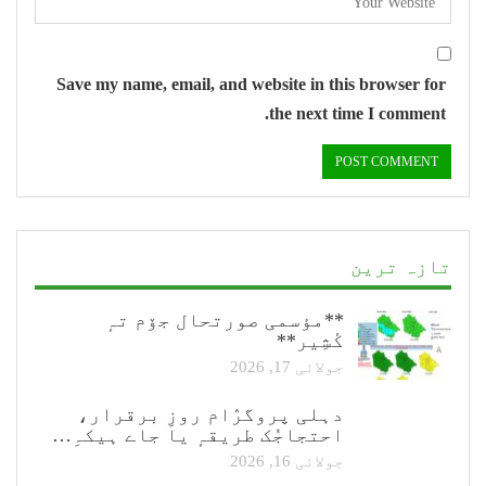
Save my name, email, and website in this browser for
the next time I comment.
تازہ ترین
**مؤسمی صورتحال جۆم تہٕ
کٔشِیر**
جولائی 17, 2026
دہلی پروگرٛام روزِ برقرار،
احتجاجُک طریقہٕ یا جاے ہیکہِ…
جولائی 16, 2026