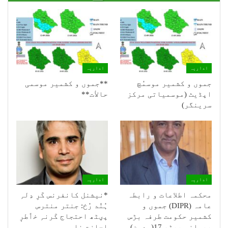
اداریہ
اداریہ
جموں و کشمیر موسمُچ
**جموں و كشمیر موسمی
اپڈیٹ (موسمیاتی مرکز
حالأت**
سرینگر)
اداریہ
اداریہ
محکمہ اطلاعات و رابطہ
*نیشنل کانفرنس کَرِ دِلہِ
عامہ (DIPR) جموں و
ہُنٛد رُخ: جنتر منترس
کشمیر حکومت طرفہ بڑس
پؠٹھ احتجاج کَرنہِ خٲطرٕ
پیمانس پیٹھ 17(سدہن)…
اِجازت نامہٕ…