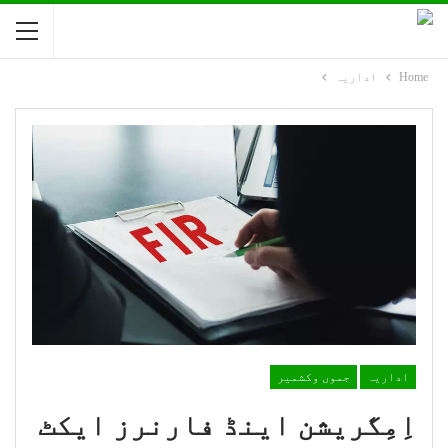
Home
اداریہ
اداریہ
جموں وکشمیر
اِمِگریشن اینڈ فارنرز ایکٹ