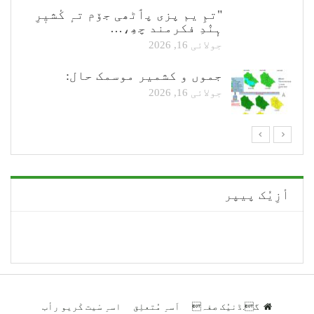
"تمِ یم پزی پٲٹھی جۆم تہٕ کٔشیٖرِ
ہٕنٛدِ فکرمند چھِ،…
جولائی 16, 2026
جموں و کشمیر موسمک حال:
جولائی 16, 2026
أزِیُک پیپر
گ.ڈنیُک صفہ
اَسہِ مُتعلِق
اسہِ سْیت کْریو رأب