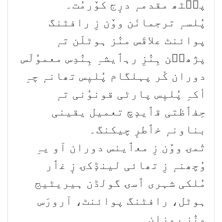
پٮ۪ٹھ مقدمہٕ درٕج کوٚرمُت۔
پُلسہٕ ترجمانَن ووٚن زِ رافٹنگ
پوائنٹ علاقَس منٛز ہوٹلَن تہٕ
پژھٮ۪ن ہِنٛزِ رہٲیشہِ ہِنٛدِس معموٗلَس
دوران کٔر پہلگام پُلیٖس تھانہٕ چہِ
أکہِ پُلیٖس پارٹی قونوٗنی تہٕ
حِفٲظتی قٲیدٕچ تعمیل یقینی
بناونہٕ خٲطرٕ چیکنگ۔
تٔمۍ ووٚن زِ معٲینس دوران آو یہِ
وُچھنہٕ زِ تھائی لینڈٕکۍ زٕ غٲر
مُلکی شہری ٲسۍ گولڈن ہیریٹیج
ہوٹل، رافٹنگ پوائنٹ، آرورَس
منٛز روزان۔