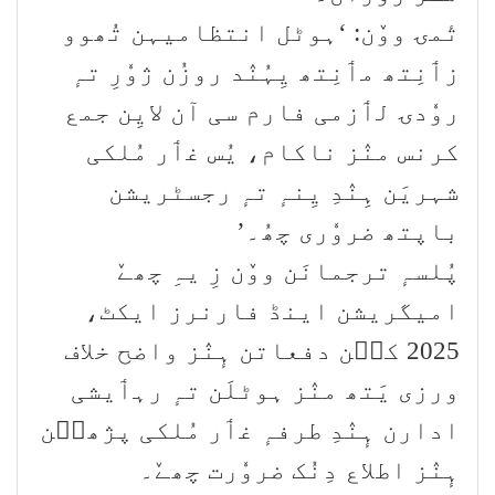
تٔمۍ ووٚن: ‘ہوٹل انتظامیہن تُھوو
زٲنِتھ مٲنِتھ یِہُنٛد روزُن ژوٗرِ تہٕ
روٗدۍ لٲزمی فارم سی آن لایِن جمع
کرنس منٛز ناکام، یُس غٲر مُلکی
شہریَن ہِنٛدِ یِنہٕ تہٕ رجسٹریشن
باپتھ ضروٗری چھُ۔’
پُلسہٕ ترجمانَن ووٚن زِ یہِ چھےٚ
امیگریشن اینڈ فارنرز ایکٹ،
2025 کٮ۪ن دفعاتن ہٕنٛز واضح خلاف
ورزی یَتھ منٛز ہوٹلَن تہٕ رہٲیشی
ادارن ہٕنٛدِ طرفہٕ غٲر مُلکی پژھٮ۪ن
ہٕنٛز اطلاع دِنُک ضروٗرت چھےٚ۔