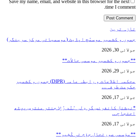
Save my name, email, and website in this browser for the next
time I comment.
تازہ ترین
جموں و کشمیر موسمُچ اپڈیٹ (موسمیاتی مرکز سرینگر)
جولائی 30, 2026
**جموں و كشمیر موسمی حالأت**
جولائی 29, 2026
محکمہ اطلاعات و رابطہ عامہ (DIPR) جموں و کشمیر
حکومت طرفہ…
جولائی 17, 2026
*نیشنل کانفرنس کَرِ دِلہِ ہُنٛد رُخ: جنتر منترس پؠٹھ
احتجاج…
جولائی 17, 2026
**مؤسمی صورتحال جۆم تہٕ کٔشِیر**