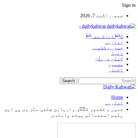
Sign in
جمعہ, اگست 7, 2026
dailykahwat -
گ.ڈنیُک صفہ
اداریہ
جموں وکشمیر
دنیا
گِندُن در .کُن
مضمون
اخبار
Home
اداریہ
جموں و کشمیر کٮ۪ن واریاہَن ضِلعن منٛز وی پی این
ہٕنٛدِس استعمالَس پیٹھ پابٔنٛدی.