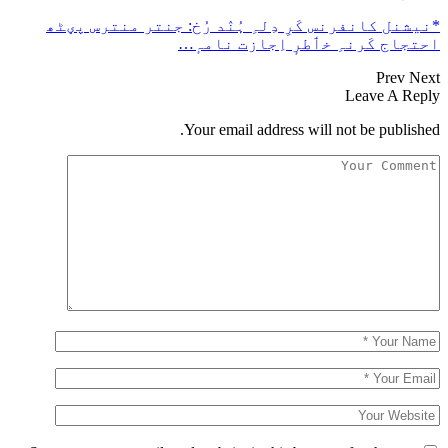
*نیشنل کانفرنس کَرِ دِلہِ ہُنٛد رُخ: جنتر منترس پؠٹھ
احتجاج کَرنہِ خٲطرٕ اِجازت نامہٕ…
Prev
Next
Leave A Reply
Your email address will not be published.