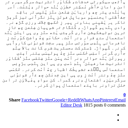
پٲٹھۍ سیکورٹی خدشات، شَکاوَر انٹرنیٹ سرگرمیہِ، تہٕ
امن و امان خٲطرٕ مُمکِنہٕ خطرَن ہُنٛد حوالہٕ دِیُتمُت۔ اَمہِ
پابٔنٛدی پتہٕ چھِ واریاہَن ضِلعن منٛز پُلیٖس تہٕ باقٕے
حِفٲظتی ایجنسیَو موبایِل فونَن ہِنٛز نگرٲنی تیز کٔرمٕژ
تاکہِ یہِ یٔقیٖنی بناونہٕ یِیہِ زِ حُکمٕچ خٕلاف ورزی گژھِ نہٕ۔
وادی ہٕنٛدیو کُپواڑہ، کُلگام تہٕ شوپیان ضِلعن چھِ تازٕ
ترین نوٹیفکیشن جٲری کٔرمٕتۍ یَتھ منٛز وی پی اینَن ہُنٛد
استعمال منع قرار دِنہٕ آمُت۔ حکامَو چھُ واضح کوٚرمُت زِ
نافرمانی ہٕنٛدِس صوٗرتس منٛز یِیہِ سخٕت قونوٗنی کاروٲیی
کرنہٕ۔ کُپواڑہ ڈِسٹرکٹ مجسٹریٹ شری کانت بالا سٕنٛدِ
جٲری کَرنہٕ آمتِس حُکمَس منٛز چھُ پولیسَس مِلنہٕ آمٕتۍ
رپورٹَن ہُنٛد حوالہٕ دِنہٕ آمُت یِمَن منٛز ضِلعَس منٛز ‘شَکاوَر
انٹرنیٹ صارفینَن’ ہٕنٛدِ دٔسۍ وی پی این ہٕنٛدِس بڑوٕنِس
استعمالَس پٮ۪ٹھ تشویشُک اظہار چھُ آمُت کرنہٕ۔ حُکمَس
منٛز چھُ وننہٕ آمُت زِ وی پی این خٕدمَتَن چھِ غٲر قونوٗنی
سرگرمیَن، اشتعال دِنہٕ، گمراہ کن موادٕ پھٔہلاوَن تہٕ امن
خلل تراونہٕ باپتھ استعمال یِوان کرنہٕ۔
0
Share
Facebook
Twitter
Google+
ReddIt
WhatsApp
Pinterest
Email
Editor Desk
1815 posts
0 comments