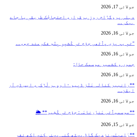
جولائی 17, 2026
دہلی پروگرٛام روزِ برقرار، احتجاجُک طریقہٕ یا جاے
ہیکہِ…
جولائی 16, 2026
"تمِ یم پزی پٲٹھی جۆم تہٕ کٔشیٖرِ ہٕنٛدِ فکرمند چھِ،…
جولائی 16, 2026
جموں و کشمیر موسمک حال:
جولائی 16, 2026
**رانبیر کنالہ مَنٛز ڈبِیو ۱۰ وۄہر لٔڑکہِ، ایس ڈی آر
ایفَن…
جولائی 16, 2026
**موسمیٲتی مَنزَرنامَہ: جۆم تہٕ کٔشِیر** 🌦️
جولائی 15, 2026
**رَامبنَس نزدیٖک گاڈِ پؠٹھ کَنہ پؠنہٕ کِنؠ اکھ نفر