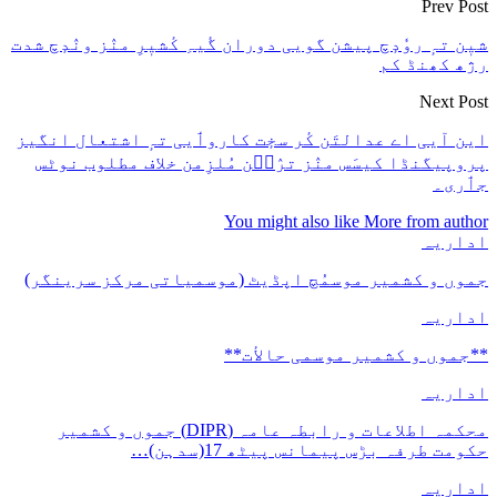
Prev Post
شیٖن تہٕ روٗدٕچ پیشن گویی دوران گٔیہِ کٔشیٖرِ منٛز ونٛدٕچ شدت
رژھ کھنڈ کم
Next Post
این آیی اے عدالتَن کٔر سخٕت کاروٲیی تہٕ اشتعال انگیز
پروپیگنڈا کیسَس منٛز ترٛٮ۪ن مُلزِمن خلاف مطلوب نوٹس
جٲری۔
You might also like
More from author
اداریہ
جموں و کشمیر موسمُچ اپڈیٹ (موسمیاتی مرکز سرینگر)
اداریہ
**جموں و كشمیر موسمی حالأت**
اداریہ
محکمہ اطلاعات و رابطہ عامہ (DIPR) جموں و کشمیر
حکومت طرفہ بڑس پیمانس پیٹھ 17(سدہن)…
اداریہ