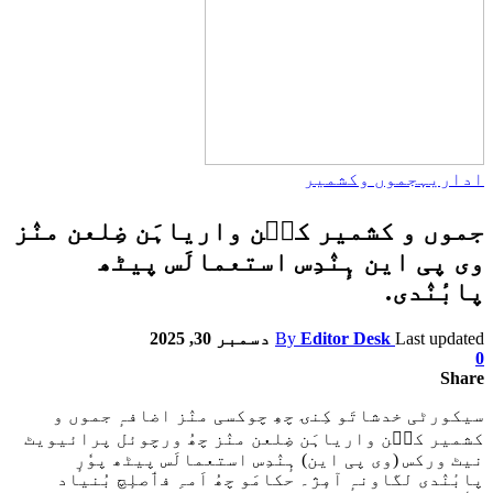
اداریہ
جموں وکشمیر
جموں و کشمیر کٮ۪ن واریاہَن ضِلعن منٛز
وی پی این ہٕنٛدِس استعمالَس پیٹھ
پابٔنٛدی.
Last updated
Editor Desk
By
دسمبر 30, 2025
0
Share
سیکورٹی خدشاتَو کِنۍ چھِ چوکسی منٛز اضافہٕ جموں و
کشمیر کٮ۪ن واریاہَن ضِلعن منٛز چھُ ورچوئل پرائیویٹ
نیٹ ورکس (وی پی این) ہٕنٛدِس استعمالَس پیٹھ پوٗرٕ
پابٔنٛدی لگاونہٕ آمٕژ۔ حکامَو چھُ اَمہِ فٲصلٕچ بُنیاد