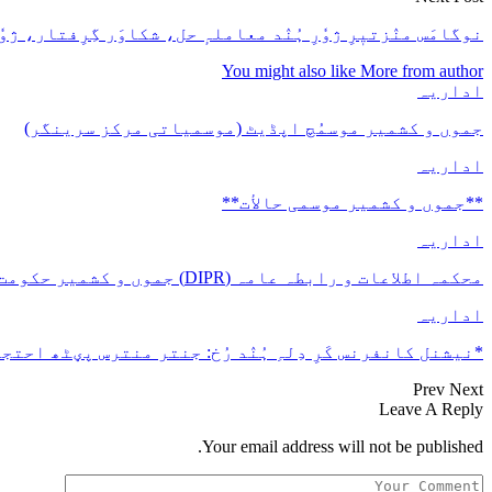
نوگامَس منٛزتیٖرِ ژوٗرِ ہُنٛد معاملہٕ حل، شکاوَر گِرِفتار، ژوٗرِ
You might also like
More from author
اداریہ
جموں و کشمیر موسمُچ اپڈیٹ (موسمیاتی مرکز سرینگر)
اداریہ
**جموں و كشمیر موسمی حالأت**
اداریہ
محکمہ اطلاعات و رابطہ عامہ (DIPR) جموں و کشمیر حکومت طرفہ بڑس پیمانس پیٹھ 17(سدہن)…
اداریہ
*نیشنل کانفرنس کَرِ دِلہِ ہُنٛد رُخ: جنتر منترس پؠٹھ احتجا
Prev
Next
Leave A Reply
Your email address will not be published.