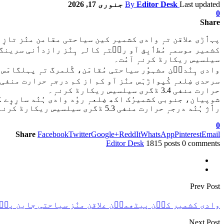
Last updated
Editor Desk
By
جنوری 17, 2026
0
Share
پہٲڑی علاقن تہٕ وادی کشمیر کین سیاحتی مقامن منٛز تازٕ ش
سیلسیس ریکارڈ کرنہٕ آمُت۔
وادی ہٕنٛدٮ۪ن مشہوٗر سیاحتی مُقامَن، گُلمرگ تہٕ پہلگامَس منٛز آو کم از کم درجہٕ حرارت 
حرارت منفی 3.4 ڈگری سیلسیس ریکارڈ کرنہٕ۔
رٲژ ہُنٛد درجہٕ حرارت منفی 5.3 ڈگری سیلسیس ریکارڈ کرنہٕ آو، تہٕ اننت ناگ ضِلعَس منٛز آو رٲژ ہُنٛد درجہٕ حرارت منفی 4.7 ڈگری سیلسیس ریکارڈ کرنہٕ۔
0
Share
Facebook
Twitter
Google+
ReddIt
WhatsApp
Pinterest
Email
Editor Desk
1815 posts
0 comments
Prev Post
وادی کشمیر کٮ۪ن پیٹھمٮ۪ن علاقن منٛز سیاحتی جاین پٮ۪ٹھ
Next Post