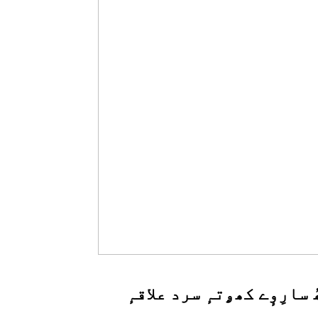
سارِوٕے کھۄتہٕ سرد علاقہٕ