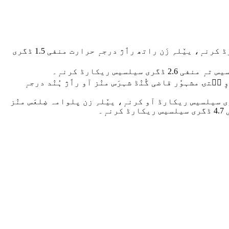
کشمیر موسمہٕ مُطٲبِق آو رٮ۪تہٕ کالہِ ہٕنٛز رازدٲنی سرینگرَس منٛز رٲژ ہُنٛد درجہٕ حرارت منفی 3.2 ڈگری سیلسیس ریکارڈ کرنہٕ، ییٚلہِ زَن راتھ رٲژ درجہٕ حرارت منفی 1.5 ڈگری
 زَن کٔشیٖرِ ہٕنٛدِ گیٹ وے ناوٕ سۭتۍ مشہوٗر قاضی گُنٛڈ شہرَس منٛز آو رٲژ ہُنٛد درجہٕ
ی کشمیرُک اکھ ضِلعہٕ روٗد وادی ہُنٛد سارِوٕے کھۄتہٕ سرد علاقہٕ، ییٚتہِ کم از کم درجہٕ حرارت منفی 5.6 ڈگری سیلسیس ریکارڈ آو کرنہٕ، ییٚلہِ زن پلوامہ ضِلعَس منٛز