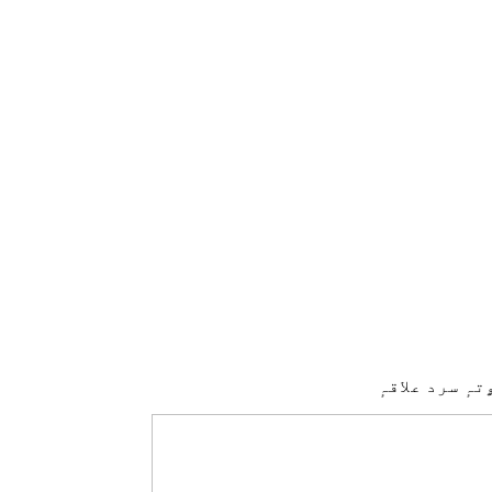
تہٕ سرد علاقہٕ