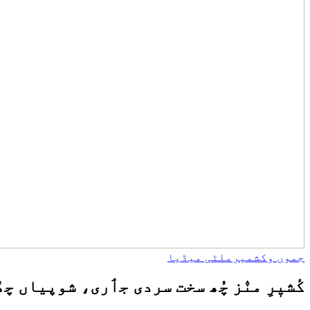
جموں وکشمیر
ملٹی میڈیا
کٔشیٖرِ منٛز چُھ سخت سردی جٲری، شوپیاں چھُ 