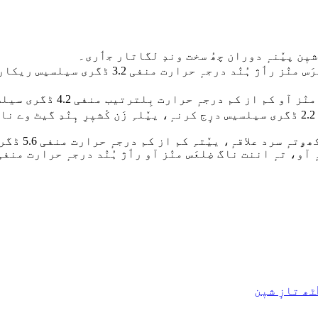
یٖن پیٚنہٕ دوران چھُ سخت وندٕ لگاتار جٲری۔
بِلترتیب منفی 4.2 ڈگری سیلسیس تہٕ منفی 2.6 ڈگری سیلسیس ریکارڈ کرنہٕ۔
سرحدی ضِلعہٕ کُپواڑہَس منٛز آو کم از کم درجہٕ حرارت منفی 2.2 ڈگری سیلسیس درٕج کرنہٕ، ییٚلہِ
شوپیان، جنوب
 تازٕ شیٖن