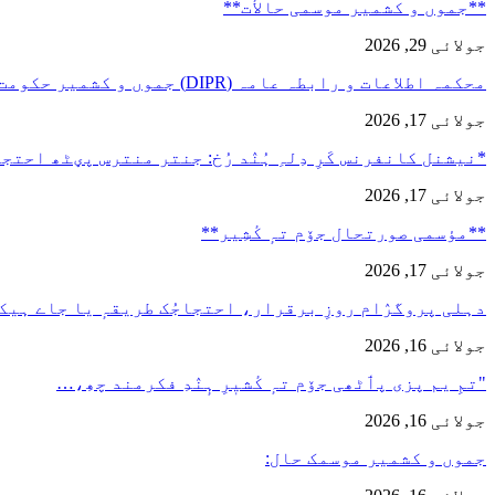
**جموں و كشمیر موسمی حالأت**
جولائی 29, 2026
محکمہ اطلاعات و رابطہ عامہ (DIPR) جموں و کشمیر حکومت طرفہ…
جولائی 17, 2026
*نیشنل کانفرنس کَرِ دِلہِ ہُنٛد رُخ: جنتر منترس پؠٹھ احت
جولائی 17, 2026
**مؤسمی صورتحال جۆم تہٕ کٔشِیر**
جولائی 17, 2026
دہلی پروگرٛام روزِ برقرار، احتجاجُک طریقہٕ یا جاے ہیک
جولائی 16, 2026
"تمِ یم پزی پٲٹھی جۆم تہٕ کٔشیٖرِ ہٕنٛدِ فکرمند چھِ،…
جولائی 16, 2026
جموں و کشمیر موسمک حال: