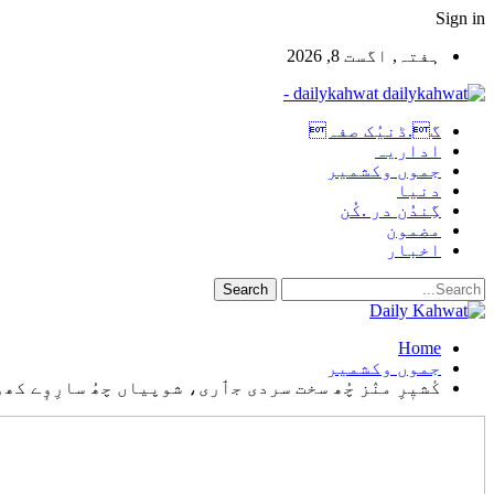
Sign in
ہفتہ, اگست 8, 2026
dailykahwat -
گ.ڈنیُک صفہ
اداریہ
جموں وکشمیر
دنیا
گِندُن در .کُن
مضمون
اخبار
Home
جموں وکشمیر
کٔشیٖرِ منٛز چُھ سخت سردی جٲری، شوپیاں چھُ سارِوٕے کھۄ