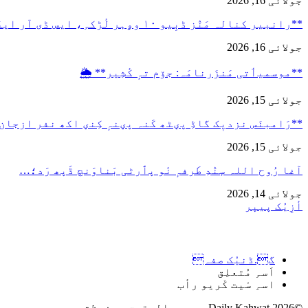
جولائی 16, 2026
**رانبیر کنالہ مَنٛز ڈبِیو ۱۰ وۄہر لٔڑکہِ، ایس ڈی آر ایفَن…
جولائی 16, 2026
**موسمیٲتی مَنزَرنامَہ: جۆم تہٕ کٔشِیر** 🌦️
جولائی 15, 2026
**رَامبنَس نزدیٖک گاڈِ پؠٹھ کَنہ پؠنہٕ کِنؠ اکھ نفر ازجان
جولائی 15, 2026
آغا رُوح اللہ سٕنٛدِ طَرفہٕ نٔو پٲرٹی بَناوَنچ ڈَپھ رَد؛…
جولائی 14, 2026
أزِیُک پیپر
گ.ڈنیُک صفہ
اَسہِ مُتعلِق
اسہِ سْیت کْریو رأب
©2026 Daily Kahwat - جميع الحقوق محفوظة.