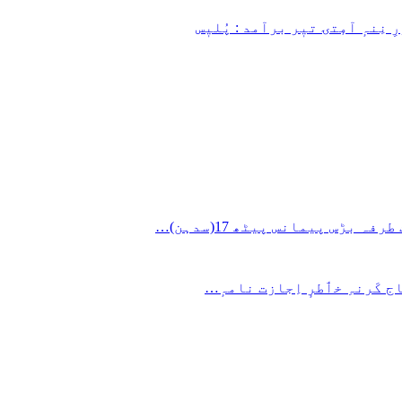
 نِنہٕ آمٕتۍ تیٖر برآمد : پُلیٖس
ج کَرنہِ خٲطرٕ اِجازت نامہٕ…