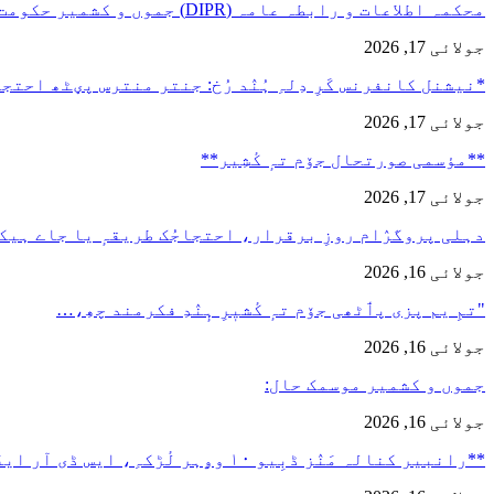
محکمہ اطلاعات و رابطہ عامہ (DIPR) جموں و کشمیر حکومت طرفہ…
جولائی 17, 2026
*نیشنل کانفرنس کَرِ دِلہِ ہُنٛد رُخ: جنتر منترس پؠٹھ احت
جولائی 17, 2026
**مؤسمی صورتحال جۆم تہٕ کٔشِیر**
جولائی 17, 2026
دہلی پروگرٛام روزِ برقرار، احتجاجُک طریقہٕ یا جاے ہیک
جولائی 16, 2026
"تمِ یم پزی پٲٹھی جۆم تہٕ کٔشیٖرِ ہٕنٛدِ فکرمند چھِ،…
جولائی 16, 2026
جموں و کشمیر موسمک حال:
جولائی 16, 2026
**رانبیر کنالہ مَنٛز ڈبِیو ۱۰ وۄہر لٔڑکہِ، ایس ڈی آر ایفَن…