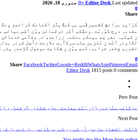
Last updated
Editor Desk
By
جنوری 18, 2026
0
Share
کرٛایِم برانچ کشمیر (سی بی کے) ہٕنٛز اکنامک کرائمز وِنگ (س
مقدمہٕ درٕج کوٚرمُت۔ونگٕکۍ أکہِ ترجُمانَن ووٚن أکِس بیانَس من
زِ کینٛہہ نفر چھِ بینک، محکمہ زراعت، تہٕ دِفٲعی خدماتَن سان 
تقرری چِٹھہِ فراہم۔تٔمۍ ووٚن زِ شِکایت موصول گژھنہٕ پتہٕ ک
0
Share
Facebook
Twitter
Google+
ReddIt
WhatsApp
Pinterest
Email
Editor Desk
1815 posts
0 comments
Prev Post
نوگامَس منٛزتیٖرِ ژوٗرِ ہُنٛد معاملہٕ حل، شکاوَر گِرِفتار، ژوٗرِ
Next Post
ڈاکٹر اشفاق عابدی آو کے وی کے یس گاندر بل تبدیل کرنہٕ خٲطرٕ ICAR طرف
You might also like
More from author