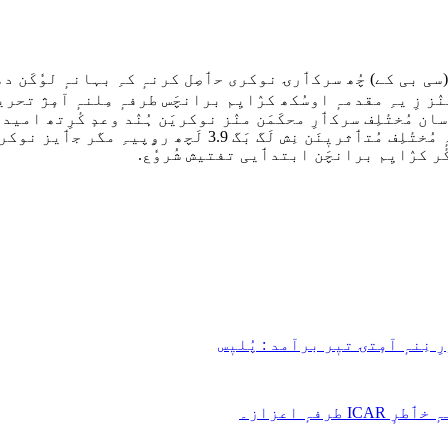
ی بی کے) چُھ سرکٲرۍ نوکری حٲصِل کرنہٕ کہِ بہانہٕ لوٗکَن دھو
ٛز زِ یہِ مقدمہٕ اوسُکھ کرٛایِم برانچَس طرفہٕ مِلنہٕ آمٕژ تحر
مُختٔلِف سرکٲرِ محکَمَن منٛز نوکریَن ہُنٛد وعدٕ کٔرِتھ امیدوا
لگاونہٕ آمُت زِ مُلزِمن مِلے سرکٲرۍ ملازمت حٲصِل کرنہٕ بدلہٕ 
ٔر کرٛایِم برانچَن ابتدٲیی تفتیش شُروٗع.
 نِنہٕ آمٕتۍ تیٖر برآمد : پُلیٖس
ہٕ اعزاز۔