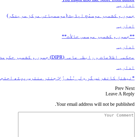
اداریہ
جموں و کشمیر موسمُچ اپڈیٹ (موسمیاتی مرکز سرینگر)
اداریہ
**جموں و كشمیر موسمی حالأت**
اداریہ
محکمہ اطلاعات و رابطہ عامہ (DIPR) جموں و کشمیر حکومت طرفہ بڑس پیمانس پیٹھ 17(سدہن)…
اداریہ
*نیشنل کانفرنس کَرِ دِلہِ ہُنٛد رُخ: جنتر منترس پؠٹھ احتجا
Prev
Next
Leave A Reply
Your email address will not be published.