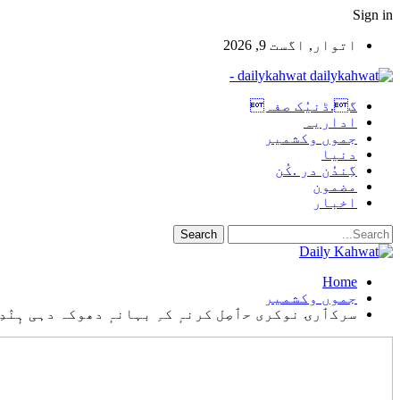
Sign in
اتوار, اگست 9, 2026
dailykahwat -
گ.ڈنیُک صفہ
اداریہ
جموں وکشمیر
دنیا
گِندُن در .کُن
مضمون
اخبار
Home
جموں وکشمیر
سرکٲرۍ نوکری حٲصِل کرنہٕ کہِ بہانہٕ دھوکہ دہی ہٕنٛدِس الزامَس منٛز 7 افرادَن خلاف