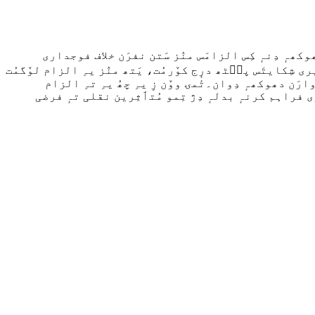
کھہٕ دِنہٕ کِس الزامَس منٛز سَتن نفرَن خلاف فوجداری
یری شِکایتَس پٮ۪ٹھ درٕج کوٚرمُت، یَتھ منٛز یہِ الزام لوٚگمُت
رَن دھوکھہٕ دِوان۔تٔمۍ ووٚن زِ یہِ چھُ یہِ تہِ الزام
مُختٔلِف مُتٲثریٖنَن نِش لَگ بَگ 3.9 لَچھ رۄپیہِ مگر جٲیز نوکری فراہم کرنہٕ بدلہٕ دِژ تِمو مُتٲثِرین نقلی تہٕ فرضی