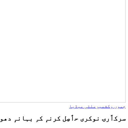
جموں وکشمیر
ملٹی میڈیا
سرکٲرۍ نوکری حٲصِل کرنہٕ کہِ بہانہٕ دھوکہ دہی ہٕنٛدِس الزامَس م