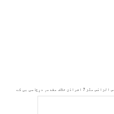
 مقدمہٕ درٕج: سی بی کے