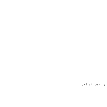
ِ رانجی ٹرافی