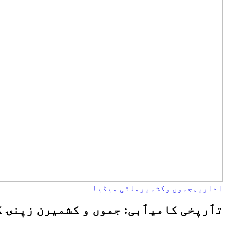
اداریہ
جموں وکشمیر
ملٹی میڈیا
تٲریٖخی کامیٲبی: جموں و کشمیرن زیٖنۍ گۄڈ