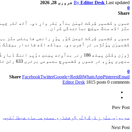
Last updated
Editor Desk
By
فروری 28, 2026
0
Share
جموں و کشمیر کِرکٹ ٹیٖمَن بنٲو بَٹہٕ وارِ دۄہ ٲٹھ لٹہِ چیم
منٛز اکھ سنگ میلٕچ نمائندگی کران۔
کشمیرَن پوٗنٛژمہِ تہٕ ٲخٕری دۄہ بیاکھ اکھ شاندار بیٹِنٛگ کا
سنچری پوٗرٕ، تہٕ جموں و کشمیرٕچ مجموعی برتری 633 رنَن تام واتنٲو۔ پوٗنٛژمہِ دۄہ دُپہرٕ کِس کھٮ۪نَس تام اوس ٹیمُک سکور ژورَن وکٹن پٮ۪ٹھ 285 رنہٕ۔
0
Share
Facebook
Twitter
Google+
ReddIt
WhatsApp
Pinterest
Email
Editor Desk
1815 posts
0 comments
Prev Post
سوپورَس منٛز زٕ ڈرگ ڈِلَر گِرِفتار، ممنوعہ مادٕ ضبط: پُلیٖس
Next Post