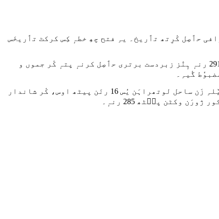
فی حٲصِل کٔرِتھ تٲریخ۔ یہِ فتح چھِ خطہٕ کِس کرکٹ تٲریخَس
جموں و کشمیر کِرکٹ ٹیمن کوٚر پوٗرٕ رانجی فاینلس منٛز بہتٔریٖن نظم و ضبطُک مُظٲہرٕ، ہِمت تہٕ عزمُک مُظٲہرٕ۔ جُمعہ دۄہ 291 رنہٕ ہٕنٛز زبردست برتری حٲصِل کرنہٕ پتہٕ کٔر جموں و
بوٗط گٔیہِ۔
ژورَن وکٹَن پیٹھ 186 رنہٕ بنٲوِتھ پنٕنۍ دوٚیِم اننگ دُبارٕ شُروٗع کٔرِتھ، قمر اقبال روٗد 94 رنَن پیٹھ ناقابلِ شکست ، ییٚلہِ زَن ساحل لوتھراہَن یُس 16 رنَن پیٹھ اوس، کٔر شاندار