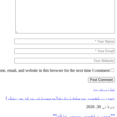
e, email, and website in this browser for the next time I comment.
تازہ ترین
جموں و کشمیر موسمُچ اپڈیٹ (موسمیاتی مرکز سرینگر)
جولائی 30, 2026
**جموں و كشمیر موسمی حالأت**