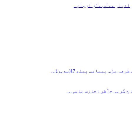
ائیلی حملَس منٛز ازجان۔
ج کَرنہِ خٲطرٕ اِجازت نامہٕ…