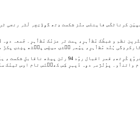
پیَن کرناٹکَس فاینلس منٛز شکست دِتھ گۄڈٕنِچہِ لَٹہِ رنجی ٹرا
رکردٕگی ہُنٛد مُظٲہرٕ، ییٚمہِ سۭتۍ میچَس پٮ۪ٹھ پنٕنۍ پکڑ مض