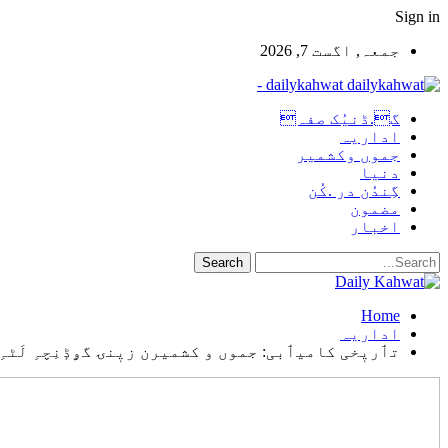
Sign in
جمعہ, اگست 7, 2026
dailykahwat -
گ.ڈنیُک صفہ
اداریہ
جموں وکشمیر
دنیا
گِندُن در .کُن
مضمون
اخبار
Home
اداریہ
تٲریٖخی کامیٲبی: جموں و کشمیرن زیٖنۍ گۄڈٕنِچہِ لَٹہ