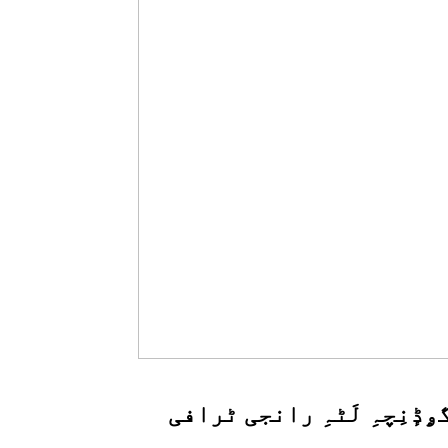
ٕنِچہِ لَٹہِ رانجی ٹرافی