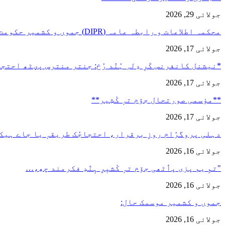
جولائی 29, 2026
محکمہ اطلاعات و رابطہ عامہ (DIPR) جموں و کشمیر حکومت طرفہ…
جولائی 17, 2026
*نیشنل کانفرنس کَرِ دِلہِ ہُنٛد رُخ: جنتر منترس پؠٹھ احت
جولائی 17, 2026
**مؤسمی صورتحال جۆم تہٕ کٔشِیر**
جولائی 17, 2026
دہلی پروگرٛام روزِ برقرار، احتجاجُک طریقہٕ یا جاے ہیک
جولائی 16, 2026
"تمِ یم پزی پٲٹھی جۆم تہٕ کٔشیٖرِ ہٕنٛدِ فکرمند چھِ،…
جولائی 16, 2026
جموں و کشمیر موسمک حال:
جولائی 16, 2026