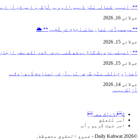
**رانبیر کنالہ مَنٛز ڈبِیو ۱۰ وۄہر لٔڑکہِ، ایس ڈی آر ایفَن…
جولائی 16, 2026
**موسمیٲتی مَنزَرنامَہ: جۆم تہٕ کٔشِیر** 🌦️
جولائی 15, 2026
**رَامبنَس نزدیٖک گاڈِ پؠٹھ کَنہ پؠنہٕ کِنؠ اکھ نفر ازجان
جولائی 15, 2026
آغا رُوح اللہ سٕنٛدِ طَرفہٕ نٔو پٲرٹی بَناوَنچ ڈَپھ رَد؛…
جولائی 14, 2026
أزِیُک پیپر
گ.ڈنیُک صفہ
اَسہِ مُتعلِق
اسہِ سْیت کْریو رأب
©2026 Daily Kahwat - جميع الحقوق محفوظة.