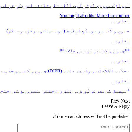
ایرانٕک سپریم لیڈر آیت اللہ علی خامنہ امریکی تہٕ اسر
You might also like
More from author
اداریہ
جموں و کشمیر موسمُچ اپڈیٹ (موسمیاتی مرکز سرینگر)
اداریہ
**جموں و كشمیر موسمی حالأت**
اداریہ
محکمہ اطلاعات و رابطہ عامہ (DIPR) جموں و کشمیر حکومت طرفہ بڑس پیمانس پیٹھ 17(سدہن)…
اداریہ
*نیشنل کانفرنس کَرِ دِلہِ ہُنٛد رُخ: جنتر منترس پؠٹھ احتجا
Prev
Next
Leave A Reply
Your email address will not be published.