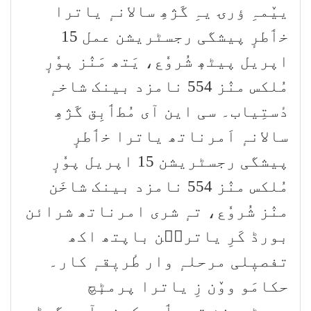
ییٚمہِ ؤرۍ یہِ گَژھِ سالانہٕ یاترا
خٲطرٕ پیشگی رجسٹریشن عمل 15
اپریل پیٹھٕ شُروٗع، یَتھ مَنٛز پوٗرٕ
مُلکس منٛز 554 نامزد بینک شاخہٕ
دٔستِیاب۔ سی این آی مُطٲبِق گَژھِ
سالانہٕ اَمرناتھ یاترا خٲطرٕ
پیشگی رجسٹریشن 15 اپریل پوٗرٕ
مُلکس منٛز 554 نامزد بینک شاخَن
منٛز شُروٗع، تہٕ شری امرناتھ شرائن
بورڈ کَرِ یاترٮ۪ن باپتھ اکھ
تفصیٖلی مرحلہٕ وار طٔریٖقہٕ کار۔
حکامَو ووٚن زِ یاترا پرمٹٕچ