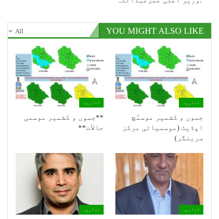
YOU MIGHT ALSO LIKE
All
اداریہ
اداریہ
جموں و کشمیر موسمُچ
**جموں و كشمیر موسمی
اپڈیٹ (موسمیاتی مرکز
حالأت**
سرینگر)
اداریہ
اداریہ