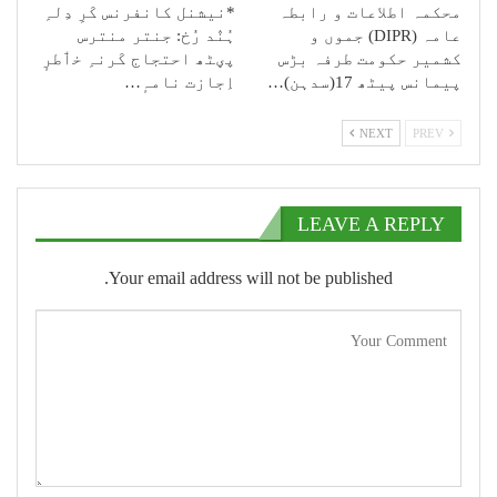
محکمہ اطلاعات و رابطہ
*نیشنل کانفرنس کَرِ دِلہِ
عامہ (DIPR) جموں و
ہُنٛد رُخ: جنتر منترس
کشمیر حکومت طرفہ بڑس
پؠٹھ احتجاج کَرنہِ خٲطرٕ
پیمانس پیٹھ 17(سدہن)…
اِجازت نامہٕ…
NEXT
PREV
LEAVE A REPLY
Your email address will not be published.