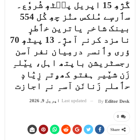
گَژھِ 15 اپریل پٮ۪ٹھٕ شُروٗع۔
سٲرسٕے مُلکس منٛز چھِ کُل 554
بینک شاخہٕ یاترین خٲطرٕ
نامزد کرنہٕ آمژٕ۔ 13 پیٹھٕ 70
ؤری وٲنسہِ درمِیان نفر آسن
رجسٹریشن باپتھ اہل، ییٚلہِ
زَن شیٚیہِ ہفتو کھۄتہٕ زِیٛادٕ
حٲملہٕ زَنانَن آسہِ نہٕ اجازت
Last updated
اپریل 9, 2026
By
Editor Desk
0
Share