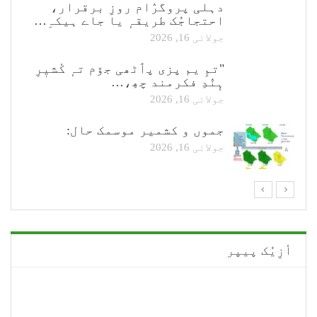
دہلی پروگرٛام روزِ برقرار،
احتجاجُک طریقہٕ یا جاے ہیکہِ…
جولائی 16, 2026
"تمِ یم پزی پٲٹھی جۆم تہٕ کٔشیٖرِ
ہٕنٛدِ فکرمند چھِ،…
جولائی 16, 2026
جموں و کشمیر موسمک حال:
جولائی 16, 2026
أزِیُک پیپر