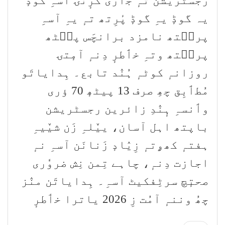
رجسٹریشن تہٕ جٲری کرٕنۍ آسہِ گوڈٕ
یہ گوڈٕ یہِ گوڈٕ پٔرِتھ تہٕ یہِ آسہِ
پرٮ۪تھ نامزد برانچَس پٮ۪ٹھ
پرٮ۪تھ وتہِ خٲطرٕ دِنہٕ آمٕتۍ
روزانہٕ کوٹہٕ ہُنٛد تابع۔ ہِدایاتَو
مُطٲبِق چھِ صرف 13 پیٹھٕ 70 ؤری
وٲنسہِ ہٕنٛدِ زائرین رجسٹریشن
باپتھ اہل آسان، ییٚلہِ زَن شیٚیہِ
ہفتہٕ کھۄتہٕ زِیٛادٕ زَنانَن آسہِ نہٕ
اجازت دِنہٕ، چاہے تِمن نِش ضروٗری
صحتٕچ سرٹِفکیٹ آسہِ۔ ہِدایاتَن منٛز
چھُ وننہٕ آمُت زِ 2026 یاترا خٲطرٕ