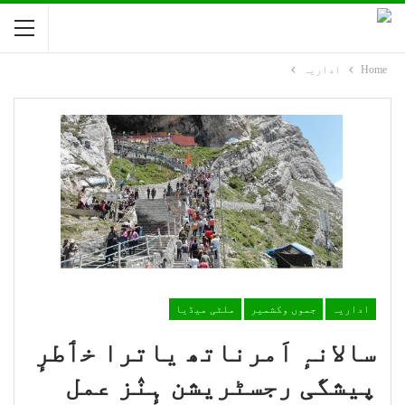
Home
اداریہ
اداریہ
جموں وکشمیر
ملٹی میڈیا
سالانہٕ اَمرناتھ یاترا خٲطرٕ
پیشگی رجسٹریشن ہٕنٛز عمل