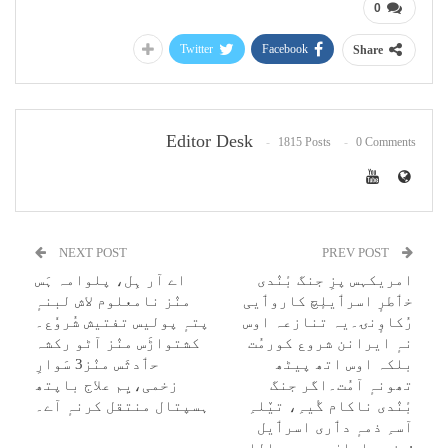
0
Twitter
Facebook
Share
Editor Desk
1815 Posts
0 Comments
NEXT POST
PREV POST
امریکہس پزِ جنگ بٔنٛدی
اے آر ہِل، پلوامہ ہَس
خٲطرٕ اسرٲیلٕچ کاروٲیی
منٛز نامعلوم لاش لبنہٕ
رُکاوٕنۍ۔یہ تنازعہ اوس
پتہٕ پولیس تفتیش شُروٗع۔
نہٕ ایرانن شروع کورمُت
کشتواڑَس منٛز آٹو رکشہ
بلکہ اوس اتھ پیٹھ
حٲدثَس منٛز3 سَوارِ
تھونہٕ آمُت۔اگر جنگ
زخمی،یِم علاج باپتھ
بٔنٛدی ناکام گٔیہِ، تیٚلہِ
ہسپتال منتقل کرنہٕ آے۔
آسہِ ذمہٕ دٲری اسرٲیل
:وزیر اعلیٰ عمرعبداللہ