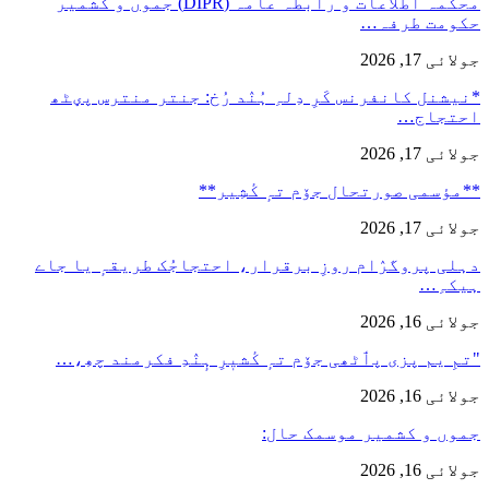
محکمہ اطلاعات و رابطہ عامہ (DIPR) جموں و کشمیر
حکومت طرفہ…
جولائی 17, 2026
*نیشنل کانفرنس کَرِ دِلہِ ہُنٛد رُخ: جنتر منترس پؠٹھ
احتجاج…
جولائی 17, 2026
**مؤسمی صورتحال جۆم تہٕ کٔشِیر**
جولائی 17, 2026
دہلی پروگرٛام روزِ برقرار، احتجاجُک طریقہٕ یا جاے
ہیکہِ…
جولائی 16, 2026
"تمِ یم پزی پٲٹھی جۆم تہٕ کٔشیٖرِ ہٕنٛدِ فکرمند چھِ،…
جولائی 16, 2026
جموں و کشمیر موسمک حال:
جولائی 16, 2026