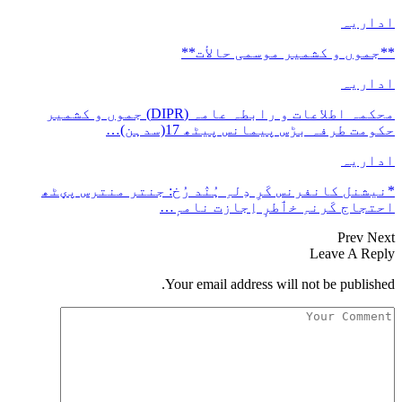
اداریہ
**جموں و كشمیر موسمی حالأت**
اداریہ
محکمہ اطلاعات و رابطہ عامہ (DIPR) جموں و کشمیر
حکومت طرفہ بڑس پیمانس پیٹھ 17(سدہن)…
اداریہ
*نیشنل کانفرنس کَرِ دِلہِ ہُنٛد رُخ: جنتر منترس پؠٹھ
احتجاج کَرنہِ خٲطرٕ اِجازت نامہٕ…
Prev
Next
Leave A Reply
Your email address will not be published.