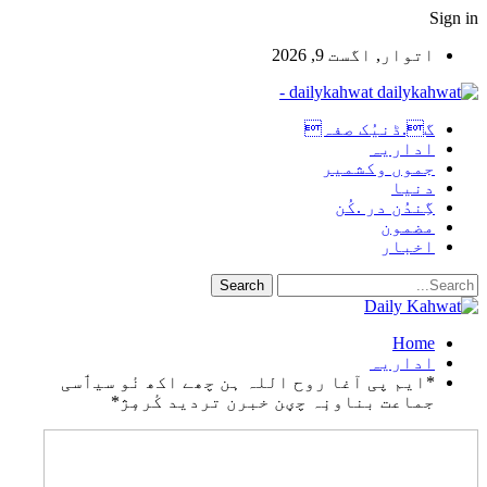
Sign in
اتوار, اگست 9, 2026
dailykahwat -
گ.ڈنیُک صفہ
اداریہ
جموں وکشمیر
دنیا
گِندُن در .کُن
مضمون
اخبار
Home
اداریہ
*ایم پی آغا روح اللہ ہن چھے اکھ نٔو سیٲسی
جماعت بناونٕہ چؠن خبرن تردید کٔرمٕژ*