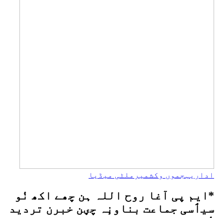
اداریہ
جموں وکشمیر
ملٹی میڈیا
*ایم پی آغا روح اللہ ہن چھے اکھ نٔو
سیٲسی جماعت بناونٕہ چؠن خبرن تردید