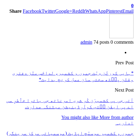
0
Share
Facebook
Twitter
Google+
ReddIt
WhatsApp
Pinterest
Email
admin
74 posts
0 comments
Prev Post
*ہایی کورٹَن دِیُت جموں و کشمیر، لداخَس منٛز دفتری
وقتَن پٮ۪ٹھ سختی سان عمل کرنٕچ ہدایت*
Next Post
آئی جی پی کشمیرَن کٔر شری امرناتھ جی یاترا خٲطرٕ سی
اے پی ایفَن سۭتۍ کوآرڈینیشن میٹنگہ صدارت.
You might also like
More from author
اداریہ
جموں و کشمیر موسمُچ اپڈیٹ (موسمیاتی مرکز سرینگر)