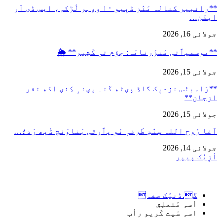
**رانبیر کنالہ مَنٛز ڈبِیو ۱۰ وۄہر لٔڑکہِ، ایس ڈی آر
ایفَن…
جولائی 16, 2026
**موسمیٲتی مَنزَرنامَہ: جۆم تہٕ کٔشِیر** 🌦️
جولائی 15, 2026
**رَامبنَس نزدیٖک گاڈِ پؠٹھ کَنہ پؠنہٕ کِنؠ اکھ نفر
ازجان**
جولائی 15, 2026
آغا رُوح اللہ سٕنٛدِ طَرفہٕ نٔو پٲرٹی بَناوَنچ ڈَپھ رَد؛…
جولائی 14, 2026
أزِیُک پیپر
گ.ڈنیُک صفہ
اَسہِ مُتعلِق
اسہِ سْیت کْریو رأب