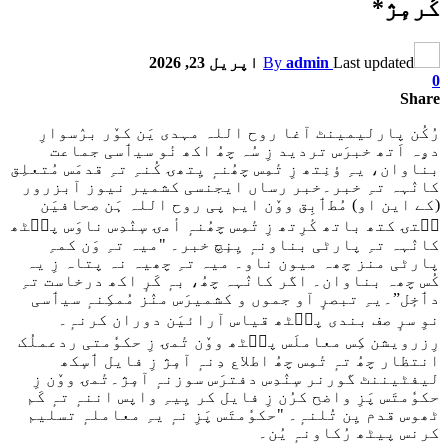
کٔرمٕژ*
Last updated
admin
By
اپریل 23, 2026
0
Share
رُکُن پارلیمینٹ آغا روح اللہ مہدی یَن کوٚر برٛسوارِ
دۄہ اَتھ خبرَس تردید زِ سُہ چھُ اکھ نٔو سیٲسی جماعت
بناوان، یہِ ؤنِتھ زِ تٔمِس چھُنہٕ یِتھۍ کُنہِ تہِ قدمَس مُتعلِق
کانٛہہ تہِ خبر۔خبر رساں ایجنسی کشمیر نیوز آبزرور
(کے این او) مُطٲبِق ووٚن ایم پی روح اللہ ہَن صحافیَن
سۭتۍ کتھ باتھ کٔرِتھ زِ تٔمِس چھُنہٕ أمۍ سٕنٛدِس ناوَس پٮ۪ٹھ
کانٛہہ تہِ پارٹی بناونہٕ یِنٕچ خبر۔ "میہ تہِ وَن کمہِ
پارٹی منز چھہ میون ناو۔ میہ تہِ چھیہ نہ پتاہ زِ یہ
کُس چھہ بناوان۔ اگر کانٛہہ چھُ، بہٕ کَرٕ اکھ درخاست تہِ
دٲخٕل”۔یہِ تبصرٕ آو جموں و کشمیرَس منٛز مُمکِنہٕ سیٲسی
نوِ سرٕ صف بندی پٮ۪ٹھ قیاس آرائیَن دوران کرنہٕ۔
رِزرویشن کِس معاملَس پٮ۪ٹھ ووٚن تٔمۍ زِ حکوٗمتی ردعملُک
انتظار چھُ تہٕ تٔمِس چھُ اطلاع دِنہٕ آمٕژ زِ فایل ٲسٕکھ
لیفٹیننٹ گورنر سٕنٛدِس دفترَس سوزنہٕ آمٕژ۔تٔمۍ ووٚن زِ
حکوٗمتَس پَزِ واضح کرُن زِ فایل کر یِیہِ واپس اننہٕ تہٕ کَم
ٹھوس قدم یِن تُلنہٕ۔ "حکوٗمتَس پَزِ نہٕ یہِ معاملہٕ تسلیم
کرنس پیٹھ رُکاونہٕ یُن۔