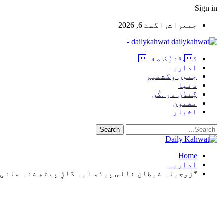
Sign in
جمعرات, اگست 6, 2026
dailykahwat -
گ.ڈنیُک صفہ
اداریہ
جموں وکشمیر
دنیا
گِندُن در .کُن
مضمون
اخبار
Home
اداریہ
*زوجیلہ شیطان نالس پیٹھ آیہ گاڑِ پیٹھ شنہ مانی و