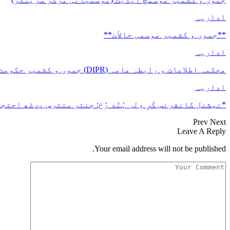
اداریہ
**جموں و كشمیر موسمی حالأت**
اداریہ
محکمہ اطلاعات و رابطہ عامہ (DIPR) جموں و کشمیر حکومت طرفہ بڑس پیمانس پیٹھ 17(سدہن)…
اداریہ
*نیشنل کانفرنس کَرِ دِلہِ ہُنٛد رُخ: جنتر منترس پؠٹھ احتجا
Prev
Next
Leave A Reply
Your email address will not be published.