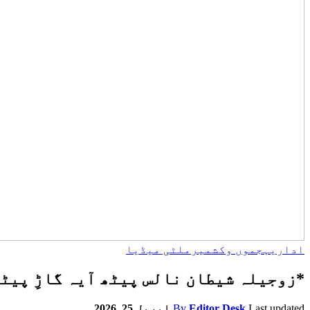
اداریہ
جموں وکشمیر
ملٹی میڈیا
*زوجیلہ شیطان نالس پیٹھ آیہ گاڑِ پیٹھ 
Last updated
Editor Desk
By
اپریل 25, 2026