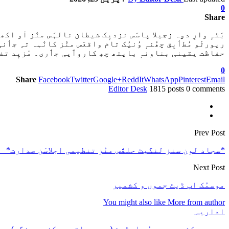
0
Share
بَٹہٕ وارِ دۄہ زجیلا پاسَس نزدیٖک شیطان نالہَس منٛز آو ا
رپورٹَو مُطٲبِق چھُنہٕ وُنیُک تام واقعَس منٛز کانٛہہ تہِ جٲنی 
حفاظت یقینی بناونہٕ باپتھ چھِ کاروٲیی جٲری۔ مٔزیٖد تفص
0
Share
Facebook
Twitter
Google+
ReddIt
WhatsApp
Pinterest
Email
Editor Desk
1815 posts
0 comments
Prev Post
*سجاد لون سنز لنگیٹ حلقَس منٛز تنظیمی اجلاسَن صدارت*_
Next Post
موسمُک اپ ڈیٹ جموں و کشمیر
You might also like
More from author
اداریہ
جموں و کشمیر موسمُچ اپڈیٹ (موسمیاتی مرکز سرینگر)