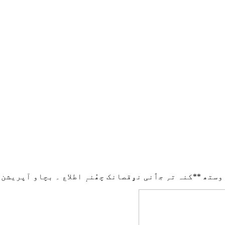
ستھ **کنہ تہِ جٲنی نۄقصانک چھُنہٕ اطلاع ۔ بچاو آپریشن 