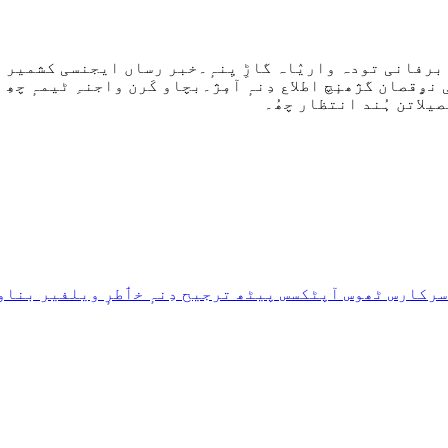
کھ برفانی تودہ واریٛاہ گاڑِ یِنہٕ۔خبر رساں ایجنسی کشمیر ن
نۄقصان گژھنٕچ اطلاع دِنہٕ آمٕژ۔بچاو کَرن واجنہِ ٹیمہٕ چھِ موقع
یلاتن ہُند انتظار چھُ۔
 سرکارس ٹھوس آپٹکسس پیٹھ ترجیح دِنہٕ خٲطرٕ ویلفیر بنا