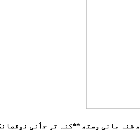
شنہ مانی وستھ **کنہ تہِ جٲنی نۄقصانک 