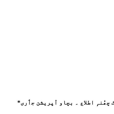
چھُنہٕ اطلاع ۔ بچاو آپریشن جٲری*