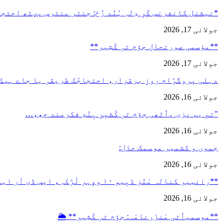
*نیشنل کانفرنس کَرِ دِلہِ ہُنٛد رُخ: جنتر منترس پؠٹھ احت
جولائی 17, 2026
**مؤسمی صورتحال جۆم تہٕ کٔشِیر**
جولائی 17, 2026
دہلی پروگرٛام روزِ برقرار، احتجاجُک طریقہٕ یا جاے ہیک
جولائی 16, 2026
"تمِ یم پزی پٲٹھی جۆم تہٕ کٔشیٖرِ ہٕنٛدِ فکرمند چھِ،…
جولائی 16, 2026
جموں و کشمیر موسمک حال:
جولائی 16, 2026
**رانبیر کنالہ مَنٛز ڈبِیو ۱۰ وۄہر لٔڑکہِ، ایس ڈی آر ایفَن…
جولائی 16, 2026
**موسمیٲتی مَنزَرنامَہ: جۆم تہٕ کٔشِیر** 🌦️