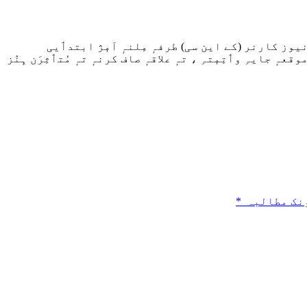
یوز کارنر (کے این سی) طرفہٕ مِلنہٕ آمٕژ ابتدٲیی
ہٕ جایہِ وٲتِمٕتہِ ، تہٕ علاقہٕ صاف کرنہٕ تہٕ مُتٲثِرَن ہِنٛز
ونک مطالبہ_*