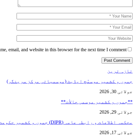
e, email, and website in this browser for the next time I comment.
تازہ ترین
جموں و کشمیر موسمُچ اپڈیٹ (موسمیاتی مرکز سرینگر)
جولائی 30, 2026
**جموں و كشمیر موسمی حالأت**
جولائی 29, 2026
محکمہ اطلاعات و رابطہ عامہ (DIPR) جموں و کشمیر حکومت طرفہ…
جولائی 17, 2026