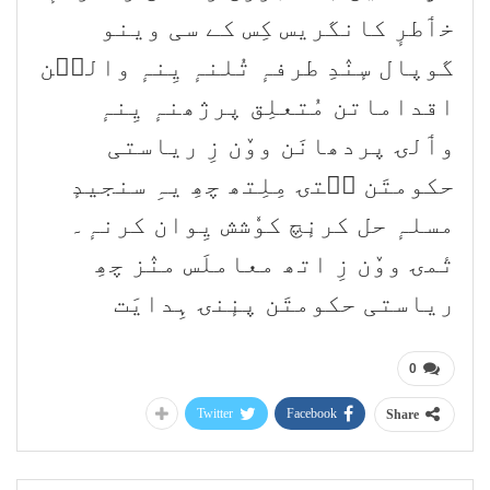
خٲطرٕ کانگریس کِس کے سی وینو
گوپال سٕنٛدِ طرفہٕ تُلنہٕ یِنہٕ والٮ۪ن
اقداماتن مُتعلِق پرژھنہٕ یِنہٕ
وٲلۍ پردھانَن ووٚن زِ ریاستی
حکومتَن سۭتۍ مِلِتھ چھِ یہِ سنجیدٕ
مسلہٕ حل کرنٕچ کوٗشش یِوان کرنہٕ۔
تٔمۍ ووٚن زِ اتھ معاملَس منٛز چھِ
ریاستی حکومتَن پنٕنۍ ہِدایَت
0
Twitter
Facebook
Share