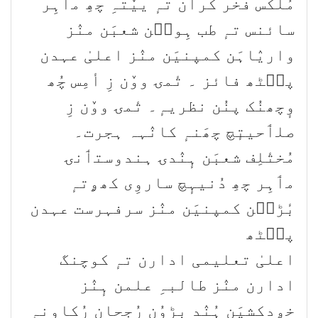
مُلکَس فخر کران تہٕ ییٚتہِ چھِ مٲہِر
سائنس تہٕ طب ہِوٮ۪ن شعبَن منٛز
واریٛاہَن کمپنیَن منٛز اعلیٰ عہدن
پٮ۪ٹھ فائز ۔ تٔمۍ ووٚن زِ أمِس چُھ
وٕچھنُک پنُن نظریہٕ۔ تٔمۍ ووٚن زِ
صلٲحیتٕچ چھَنہٕ کانٛہہ ہجرت۔
مُختٔلِف شعبَن ہٕنٛدۍ ہندوستٲنۍ
مٲہِر چھِ دُنیہٕچ ساروِی کھۄتہٕ
بٔڑٮ۪ن کمپنیَن منٛز سرفہرست عہدن
پٮ۪ٹھ
اعلیٰ تعلیمی ادارن تہٕ کوچنگ
ادارن منٛز طالبہِ علمن ہٕنٛز
خۄدکشیَن ہُنٛد بڑوُن رُجحان رُکاونہٕ