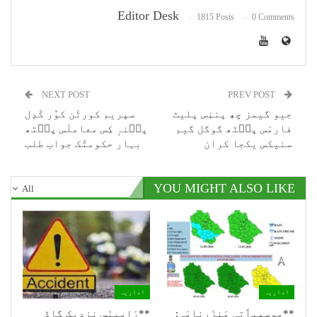
Editor Desk
1815 Posts
0 Comments
NEXT POST
PREV POST
جیو گیمز چھِ پننِس پلیٹ
سپریم کورٹَن کوٚر کٔدٕل
فارمَس پٮ۪ٹھ گوگل گیم
پٮ۪نہٕ کِس معاملَس پٮ۪ٹھ
سنیکس یکجا کران
بہار حکومتُک جواب طلب
YOU MIGHT ALSO LIKE
All
اداریہ
اداریہ
**موسمیٲتی مَنزَرنامَہ:
**رَامبنَس نزدیٖک گاڈِ