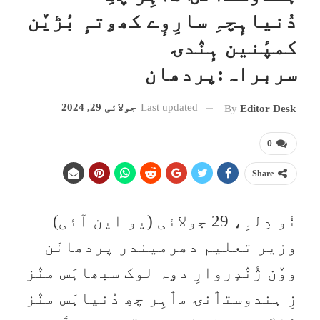
دُنیاہٕچہِ سارِوٕے کھۄتہٕ بٔڑیٚن
کمپٔنین ہٕنٛدۍ
سربراہ:پردھان
Last updated
جولائی 29, 2024
By
Editor Desk
0
Share
نٔو دِلہِ، 29 جولائی (یو این آئی)
وزیر تعلیم دھرمیندر پردھانَن
ووٚن ژٔنٛدٕروارِ دۄہ لوک سبھاہَس منٛز
زِ ہندوستٲنۍ مٲہِر چھِ دُنیاہَس منٛز