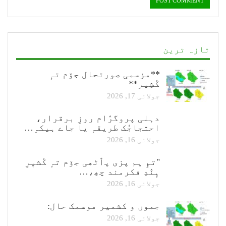
تازہ ترین
**مؤسمی صورتحال جۆم تہٕ
کٔشِیر**
جولائی 17, 2026
دہلی پروگرٛام روزِ برقرار،
احتجاجُک طریقہٕ یا جاے ہیکہِ…
جولائی 16, 2026
"تمِ یم پزی پٲٹھی جۆم تہٕ کٔشیٖرِ
ہٕنٛدِ فکرمند چھِ،…
جولائی 16, 2026
جموں و کشمیر موسمک حال:
جولائی 16, 2026