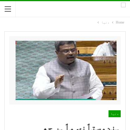
Home
دنیا
دنیا
ہندوستٲنۍ مٲہِر چھِ