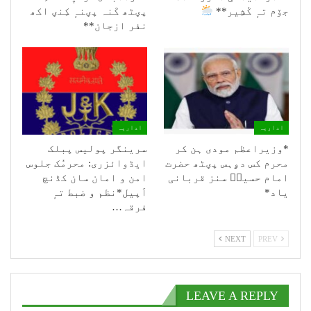
جۆم تہٕ کٔشِیر**
پؠٹھ کَنہ پؠنہٕ کِنؠ اکھ
نفر ازجان**
اداریہ
اداریہ
*وزیراعظم مودی ہن کر
سرینگر پولیس پبلک
محرم کس دۄہس پؠٹھ حضرت
ایڈوائزری: محرمُک جلوس
امام حسینؑ سنز قربانی
امن و امان سان کڈنچ
یاد*
اَپیل*نظم و ضبط تہٕ
فرقہ…
NEXT
PREV
LEAVE A REPLY