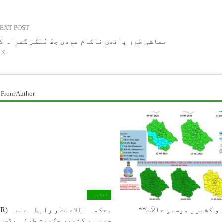
EXT POST
معاشی طور پٲٹھۍ ناکام مودی چھُ مُلکَس گمراہ ک
کھ
 From Author
اداریہ
و كشمیر موسمی حالأت**
جموں و کشمیر حکومت طرفہ بڑس