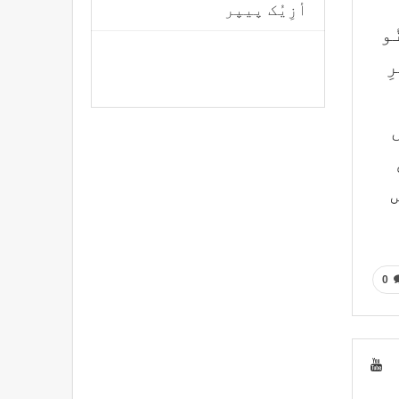
أزِیُک پیپر
و
ِ
0