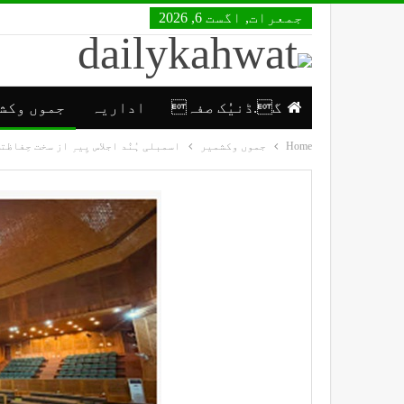
جمعرات, اگست 6, 2026
گ.ڈنیُک صفہ
اداریہ
جموں وکش
Home
جموں وکشمیر
اسمبلی ہُنٛد اجلاس یِیہِ از سخت حِفاظت