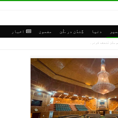
میر
دنیا
گِندُن در .کُن
مضمون
اخبار
س منٛز مُنعقد کرنہٕ۔
**رانبیر
جموں
کنالہ مَنٛز
کشمی
ڈبِیو ۱۰
اپڈی
وۄہر لٔڑکہِ،
(موس
ایس ڈی آر ایفَن…
مرکز سرینگر)
جولائی 16, 2026
جولائی 30, 2026
**موسمیٲتی
**جم
مَنزَرنامَہ:
كشمی