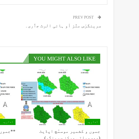
PREV POST
سرینگرَس منٛز آو ہائی الرٹ جٲری۔
YOU MIGHT ALSO LIKE
اداریہ
اداریہ
جموں و کشمیر موسمُچ اپڈیٹ
**جموں 
(موسمیاتی مرکز سرینگر)