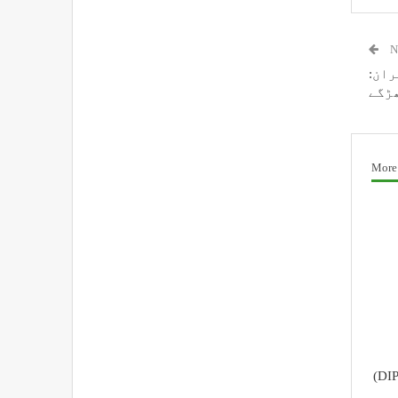
N
ران:
ڑگے
More
محکمہ اطلاعات و رابطہ عامہ (DIPR)