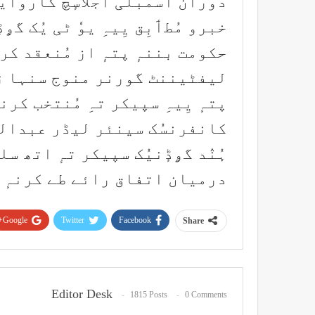
دوران اسمبلی اجلاسٕچ کاروٲیی 
خبرو مُطٲبِق یِیہِ یوٗ ٹی یُک گ
حکومت بننہٕ پتہٕ از مُنعقد کرنہ
لیفٹیننٹ گورنر منوج سنہا ژٔنٛ
پتہٕ یِیہِ سپیکر تہِ مُنتخب کر
کانفرنسُک سینئر لیڈر عبدال
ہُنٛد گۄڈٕنیُک سپیکر تہٕ اتھ س
درمیان اتفاق رائے طے کرنہٕ آ
Google+
Twitter
Facebook
Share
Editor Desk
1815 Posts
0 Comments