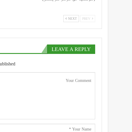
NEXT
PREV
LEAVE A REPLY
ublished.