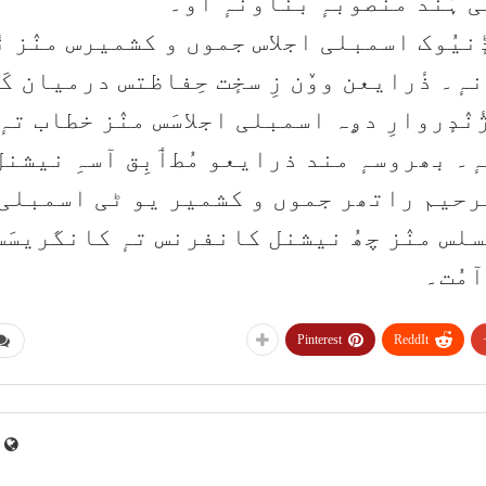
ہُنٛد منصوٗبہٕ بناونہٕ آو۔
ۄڈٕنیُوک اسمبلی اجلاس جموں و کشمیرس منٛز نٔ
ٕ۔ ذٔرایعن ووٚن زِ سخٕت حِفاظتس درمیان کَر
دٕروارِ دۄہ اسمبلی اجلاسَس منٛز خطاب تہٕ
نہٕ۔ بھروسہٕ مند ذرایعو مُطٲبِق آسہِ نیشنل
رحیم راتھر جموں و کشمیر یو ٹی اسمبلی
لسلس منٛز چھُ نیشنل کانفرنس تہٕ کانگریسَس
مُت۔
Pinterest
ReddIt