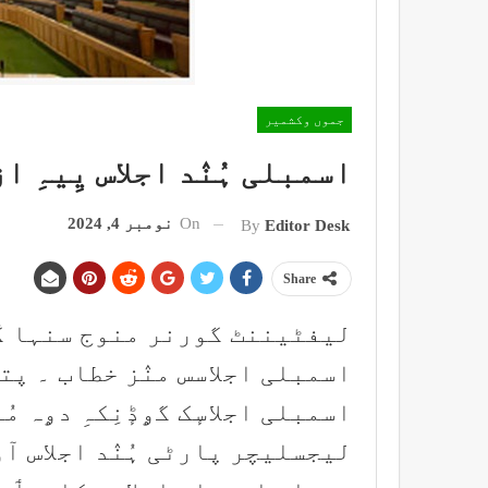
جموں وکشمیر
اسمبلی ہُنٛد اجلاس یِیہِ ا
On
نومبر 4, 2024
By
Editor Desk
Share
لیفٹیننٹ گورنر منوج سنہا کَرِ 
اسمبلی اجلاسس منٛز خطاب ۔ پتہ 
اسمبلی اجلاسٕک گۄڈٕنِکہِ دۄہ 
لیجسلیچر پارٹی ہُنٛد اجلاس آو ژ