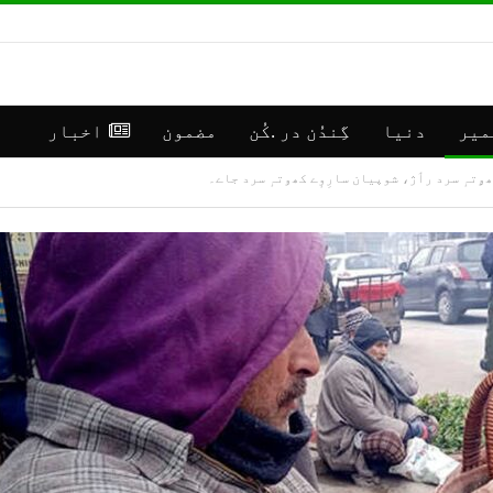
میر
دنیا
گِندُن در .کُن
مضمون
اخبار
ٕے کھۄتہٕ سرد رٲژ، شوپیان سارِوٕے کھۅتہٕ سرد جاے۔
**رانبیر
جموں
کنالہ مَنٛز
کشمی
ڈبِیو ۱۰
اپڈی
وۄہر لٔڑکہِ،
(موس
ایس ڈی آر ایفَن…
مرکز سرینگر)
جولائی 16, 2026
جولائی 30, 2026
**موسمیٲتی
**جم
مَنزَرنامَہ:
كشمی