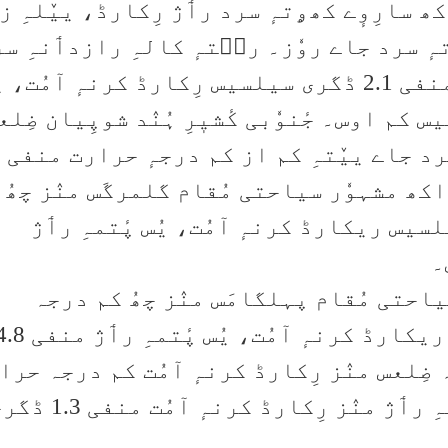
کھ سارِوٕے کھۄتہٕ سرد رٲژ رِکارڈ، ییٚلہِ ز
ہٕ سرد جاے روٗز۔ رٮ۪تہٕ کالہِ رازدٲنہِ س
نگرَس منٛز چھُ کم درجہ حرارت منفی 2.1 ڈگری سیلسیس رِکارڈ کرنہٕ آمُت،
2.0 ڈگری سیلسیس کم اوس۔ جٔنوٗبی کٔشیٖرِ ہُنٛد شوپِیان ضِلع
اوس
 اکھ مشہوٗر سیاحتی مُقام گلمرگَس منٛز چھُ 
نفی 3.6 ڈگری سیلسیس ریکارڈ کرنہٕ آمُت، یُس پٔتمہِ رٲژ
یاحتی مُقام پہلگامَس منٛز چھُ کم درجہ
حرارت منفی 5.3 ڈگری سیلسیس ریکارڈ کرنہٕ آمُت، یُس پٔتمہِ ر
ِلعس منٛز رِکارڈ کرنہٕ آمُت کم درجہ حرا
منفی 2.5 ڈگری سیلسیس تہٕ پٔتمہِ رٲژ منٛز رِکارڈ کرنہٕ آمُت م