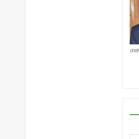
محکمہ اطلاعات و رابطہ عامہ (DIPR)