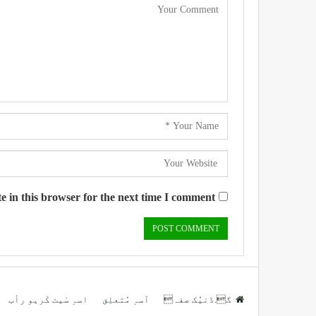
 in this browser for the next time I comment.
گ.ڈنیُک صفہ
اَسہِ مُتعلِق
اسہِ سْیت کْریو رأب