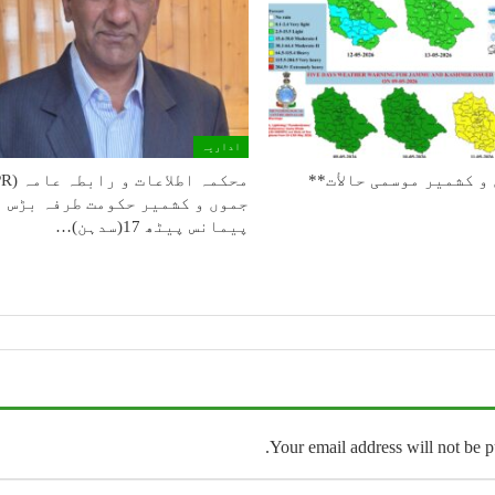
اداریہ
و كشمیر موسمی حالأت**
جموں و کشمیر حکومت طرفہ بڑس
پیمانس پیٹھ 17(سدہن)…
Your email address will not be p