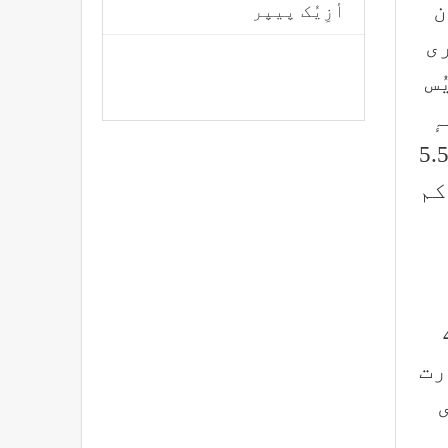
ن
أزِیُک پیپر
ری
 یُس
ہٕ
 وادی ہُنٛد سارِوٕے کھۄتہٕ سرد جاے ییٚتہِ کم از کم درجہٕ حرارت منفی 5.5
کم
ٲژ منفی 4.8
رت
نفی 1.3 ڈگری