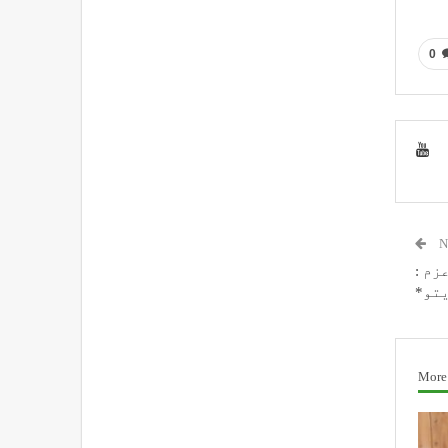
0
N
عزم :
تو*
More