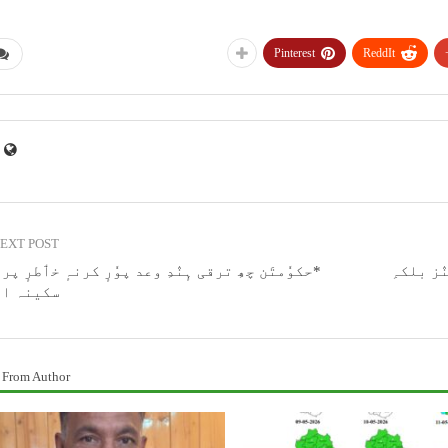
Pinterest
ReddIt
EXT POST
ٛز بلکہِ
*حکوٗمتَن چھِ ترقی ہٕنٛدِ وعد پوٗرٕ کرنہٕ خٲطرٕ پر
سکینہ ای
 From Author