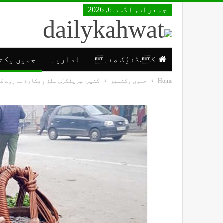
جمعرات, اگست 6, 2026
گ.ڈنیُک صفہ
اداریہ
جموں وکش
Home
جموں وکشمیر
کٔشیٖر: سِریٖنَگرَس منٛز رِیکارڈ سارِو