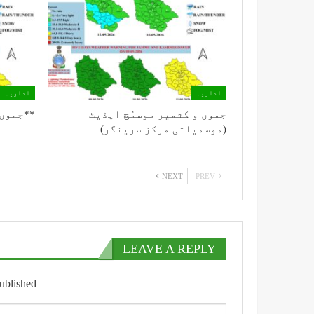
اداریہ
اداریہ
جموں و کشمیر موسمُچ اپڈیٹ
**جموں 
(موسمیاتی مرکز سرینگر)
NEXT
PREV
LEAVE A REPLY
ublished.