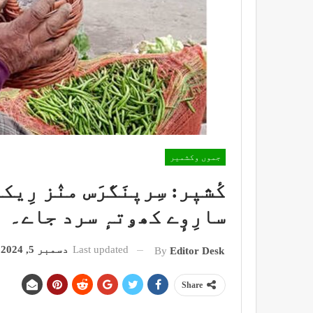
جموں وکشمیر
کٔشیٖر: سِریٖنَگرَس منٛز ر
سارِوٕے کھۅتہٕ سرد جاے۔
Last updated
دسمبر 5, 2024
By
Editor Desk
Share