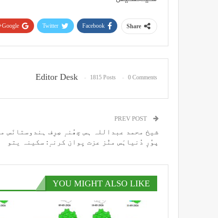
Google+
Twitter
Facebook
Share
Editor Desk
1815 Posts
0 Comments
PREV POST
شیخ محمد عبداللہ ہس چھُنہٕ صِرِف ہندوستانَس من
پوٗرٕ دُنیاہَس منٛز عزت یِوان کرنہٕ: سکینہ یتو
YOU MIGHT ALSO LIKE