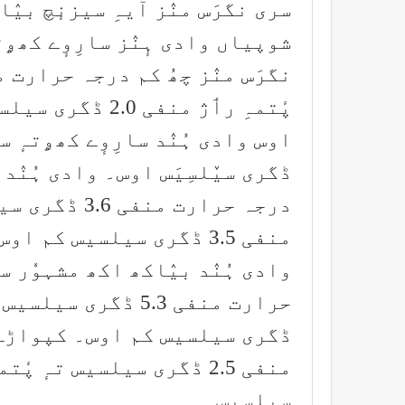
سری نگرَس منٛز آیہِ سیزنٕچ بیٛا
شوپیاں وادی ہٕنٛز سارِوٕے کھۄت
پٔتمہِ رٲژ منفی 
ڈگری سیٚلسِیَس اوس۔ وادی ہُنٛد
درجہ حرارت م
منفی 3.5 ڈگری سیلسیس کم اوس۔
وادی ہُنٛد بیٛاکھ اکھ مشہوٗر س
ڈگری سیلسیس کم اوس۔ کپواڑہ ض
سیلسیس