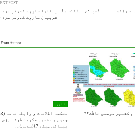
EXT POST
سرد راتھ
کٔشیٖر: سِریٖنَگرَس منٛز رِیکارڈ سارِوٕے کھۄتہٕ سرد
شوپیان سارِوٕے کھۅتہٕ سرد 
 From Author
اداریہ
و كشمیر موسمی حالأت**
جموں و کشمیر حکومت طرفہ بڑس
پیمانس پیٹھ 17(سدہن)…