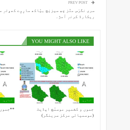
PREV POST
سری نگرَس منٛز چھِ سیزنٕچ بیٛاکھ سارِوٕے کھۄتہٕ 
ریکارڈ کرنہٕ آمژ۔
YOU MIGHT ALSO LIKE
اداریہ
اداریہ
جموں و کشمیر موسمُچ اپڈیٹ
**جموں 
(موسمیاتی مرکز سرینگر)