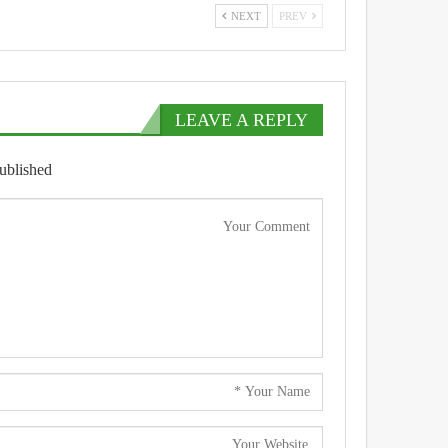
NEXT
PREV
LEAVE A REPLY
ublished.