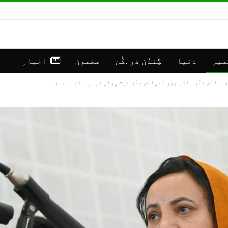
میر
دنیا
گِندُن در .کُن
مضمون
اخبار
تانَس منٛز بلکہِ پوٗرٕ دُنیاہَس منٛز عزت یِوان کرنہٕ: سکینہ یتو
**رانبیر
جموں
کنالہ مَنٛز
کشمی
ڈبِیو ۱۰
اپڈی
وۄہر لٔڑکہِ،
(موس
ایس ڈی آر ایفَن…
مرکز سرینگر)
جولائی 16, 2026
جولائی 30, 2026
**موسمیٲتی
**جم
مَنزَرنامَہ:
كشمی