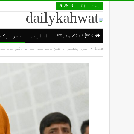
ہفتہ, اگست 8, 2026
گ.ڈنیُک صفہ
اداریہ
جموں وکش
Home
جموں وکشمیر
شیخ محمد عبداللہ ہس چھُنہٕ صِرِف ہندوس