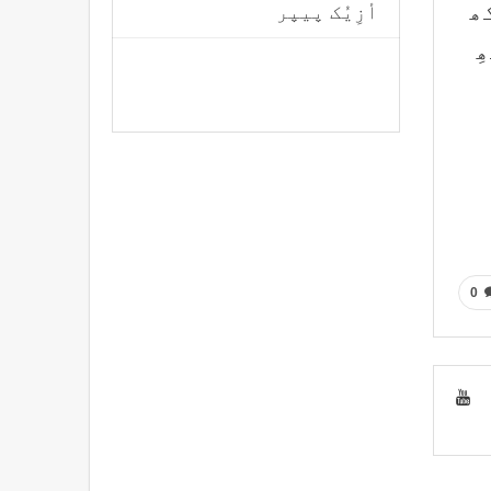
ھ
أزِیُک پیپر
ِ
0