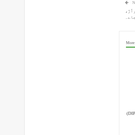
N
 رٲژ،
جاے۔
More
محکمہ اطلاعات و رابطہ عامہ (DIPR)