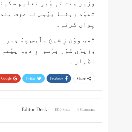
وزیر صحت تہٕ طبی تعلیم سکینہ
تھوٚد رہنما ییٚمِس نہ صرف ہندوس
یِوان کرنہٕ۔
تٔمۍ ووٚن زِ شیخ صٲبس چھُ جموں 
وزیرَن کوٚر برٛسوارِ دۄہ ییٚتہِ
اظہار۔
Google+
Twitter
Facebook
Share
Editor Desk
1815 Posts
0 Comments