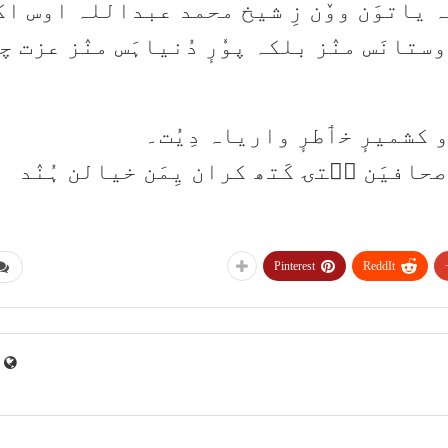
 یاتوَن ووٚن زِ شیخ محمد عبداللہ اوس اک
تانَس منٛز بلکہ پوٗرٕ دُنیاہَس منٛز عزت چھ
و کشمیرٕ خٲطرٕ واریاہ دِیُت۔
 صحافیَن سۭتۍ کَتھ کران یِمَن خیالن ہُنٛد
Pinterest
ReddIt