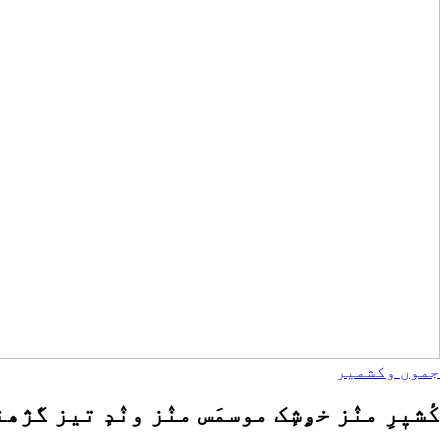
جموں وکشمیر
کٔشیٖرِ منٛز خۄشٕک موسمَس منٛز ونٛدٕ تیز گژھنہٕ کِنۍ گُلمرگ