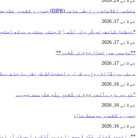
جولائی 29, 2026
محکمہ اطلاعات و رابطہ عامہ (DIPR) جموں و کشمیر حکومت طرفہ…
جولائی 17, 2026
*نیشنل کانفرنس کَرِ دِلہِ ہُنٛد رُخ: جنتر منترس پؠٹھ احت
جولائی 17, 2026
**مؤسمی صورتحال جۆم تہٕ کٔشِیر**
جولائی 17, 2026
دہلی پروگرٛام روزِ برقرار، احتجاجُک طریقہٕ یا جاے ہیک
جولائی 16, 2026
"تمِ یم پزی پٲٹھی جۆم تہٕ کٔشیٖرِ ہٕنٛدِ فکرمند چھِ،…
جولائی 16, 2026
جموں و کشمیر موسمک حال:
جولائی 16, 2026
**رانبیر کنالہ مَنٛز ڈبِیو ۱۰ وۄہر لٔڑکہِ، ایس ڈی آر ایفَن…