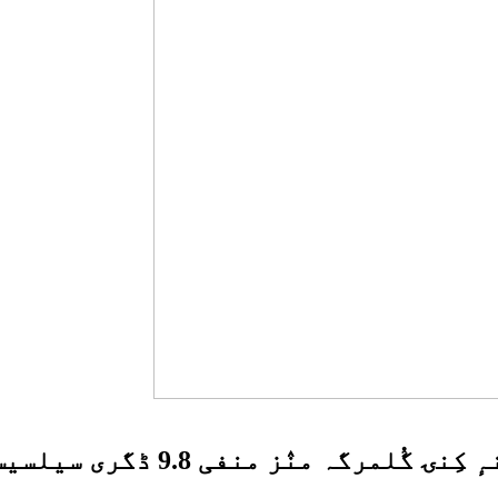
ہ منٛز منفی 9.8 ڈگری سیلسیس ریکارڈ ۔