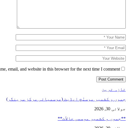
e, email, and website in this browser for the next time I comment.
تازہ ترین
جموں و کشمیر موسمُچ اپڈیٹ (موسمیاتی مرکز سرینگر)
جولائی 30, 2026
**جموں و كشمیر موسمی حالأت**