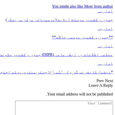
You might also like
More from author
اداریہ
جموں و کشمیر موسمُچ اپڈیٹ (موسمیاتی مرکز سرینگر)
اداریہ
**جموں و كشمیر موسمی حالأت**
اداریہ
محکمہ اطلاعات و رابطہ عامہ (DIPR) جموں و کشمیر حکومت طرفہ بڑس پیمانس پیٹھ 17(سدہن)…
اداریہ
*نیشنل کانفرنس کَرِ دِلہِ ہُنٛد رُخ: جنتر منترس پؠٹھ احتجا
Prev
Next
Leave A Reply
Your email address will not be published.