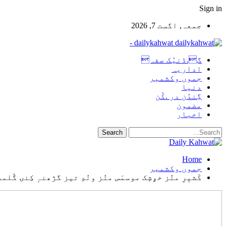
Sign in
جمعہ, اگست 7, 2026
dailykahwat -
گ.ڈنیُک صفہ
اداریہ
جموں وکشمیر
دنیا
گِندُن در .کُن
مضمون
اخبار
Home
جموں وکشمیر
کٔشیٖرِ منٛز خۄشٕک موسمَس منٛز ونٛدٕ تیز گژھنہٕ کِنۍ گُلمرگہ منٛز منفی 9.8 