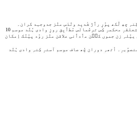
ِ چھِ لُکھ پوٗرٕ رٲژ شٔدیٖد ونٛدَس منٛز جدوجہد کران۔
محکمہٕ موسمیات چہِ پیشن گویی مُطٲبِق چھُنہٕ 15 جنؤری تام وادی منٛز موسمَس منٛز کانٛہہ تہِ بٔڑ تبدیلی ہُنٛد اِمکان۔ مُتعلقہٕ محکمہٕ کِس ترجُمانَس مُطٲبِق روزِ وادی ہُنٛد موسم 10
ری موسم اوٚبُر تہٕ ہلکہٕ شیٖن پیٚنُک اِمکان ییٚلہِ زن جموں کٮ۪ن مٲدٲنی علاقن منٛز روٗد پیٚنُک اِمکان
نصوٗبہٕ۔ أتھہِ دوران چُھ صاف موسم آسنہٕ کِنہِ وادی ہُنٛد