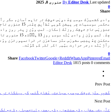
Last updated
Editor Desk
By
جنوری 8, 2025
0
Share
وادی کشمیرُک موسم چھُ دۄہَس خۄشٕک تہٕ تاپھ آسان، مگر رٲژ ہُ
چھُ۔ تٔمۍ ووٚن زِ وادی ہُنٛد موسم روزِ 13 پٮ۪ٹھ 15 جنوری تام بیٚیہِ اکہِ لٹہِ خۄشٕک روزنُک امکان۔
محکمَن چھُ پنِنِس مشورَس منٛز مسافرَن تہٕ ٹرانسپورٹرَن ووٚن
رٲژ ہُنٛد درجہٕ حرارت بیٚیہِ اکہِ لٹہِ کم گوٚمُت۔
0
Share
Facebook
Twitter
Google+
ReddIt
WhatsApp
Pinterest
Email
Editor Desk
1815 posts
0 comments
Prev Post
کٔشیٖرِ منٛز خۄشٕک موسم، سیاحتی مُقام گُلمرگ، پہلگام تہٕ 
Next Post
تٲریٖخی مغل روڈ، سنتھن روڈ، بھدرواہ-چمبا روڈ چھِ لگا