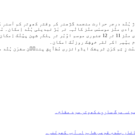
نٛد درجہٕ حرارت منجمد گژھنہٕ کہِ وقتہٕ کھۄتہٕ کم آسنہٕ کِنہ
جنؤریَس تام خۄشٕک روزنُک اِمکان۔ تٔمۍ ووٚن زِ پتہٕ روزِ وادی منٛز 11 تہٕ 12 جنو
مُت زِ تِم کرَن ٹریفک ایڈوائزری مُطٲبِق پننٮ۪ن سفرَن ہُنٛد م
سونہ مرگ سارِوٕے کھۄتہٕ سرد مقام۔
تار بنٛد، قومی شاہراہ آیہِ کھولنہٕ۔