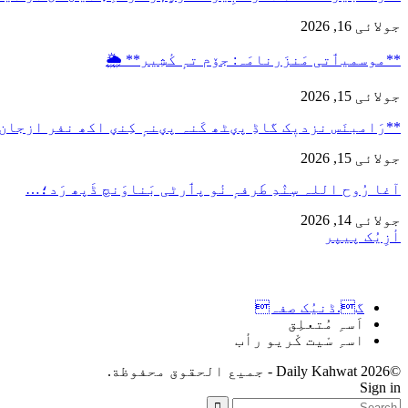
جولائی 16, 2026
**موسمیٲتی مَنزَرنامَہ: جۆم تہٕ کٔشِیر** 🌦️
جولائی 15, 2026
**رَامبنَس نزدیٖک گاڈِ پؠٹھ کَنہ پؠنہٕ کِنؠ اکھ نفر ازجان
جولائی 15, 2026
آغا رُوح اللہ سٕنٛدِ طَرفہٕ نٔو پٲرٹی بَناوَنچ ڈَپھ رَد؛…
جولائی 14, 2026
أزِیُک پیپر
گ.ڈنیُک صفہ
اَسہِ مُتعلِق
اسہِ سْیت کْریو رأب
©2026 Daily Kahwat - جميع الحقوق محفوظة.
Sign in