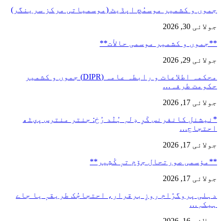
جموں و کشمیر موسمُچ اپڈیٹ (موسمیاتی مرکز سرینگر)
جولائی 30, 2026
**جموں و كشمیر موسمی حالأت**
جولائی 29, 2026
محکمہ اطلاعات و رابطہ عامہ (DIPR) جموں و کشمیر
حکومت طرفہ…
جولائی 17, 2026
*نیشنل کانفرنس کَرِ دِلہِ ہُنٛد رُخ: جنتر منترس پؠٹھ
احتجاج…
جولائی 17, 2026
**مؤسمی صورتحال جۆم تہٕ کٔشِیر**
جولائی 17, 2026
دہلی پروگرٛام روزِ برقرار، احتجاجُک طریقہٕ یا جاے
ہیکہِ…
جولائی 16, 2026