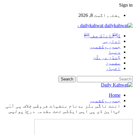
Sign in
ہفتہ, اگست 8, 2026
dailykahwat -
گ.ڈنیُک صفہ
اداریہ
جموں وکشمیر
دنیا
گِندُن در .کُن
مضمون
اخبار
Home
جموں وکشمیر
اننت ناگَس منٛز بدنام منشیات فروشَس خٕلاف پی آٮٔی
ٹی-این ڈی پی ایس ایکٹَس تحت مقدمہ درج: پولیس