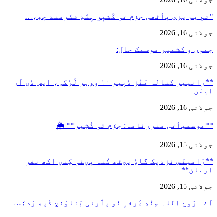
"تمِ یم پزی پٲٹھی جۆم تہٕ کٔشیٖرِ ہٕنٛدِ فکرمند چھِ،…
جولائی 16, 2026
جموں و کشمیر موسمک حال:
جولائی 16, 2026
**رانبیر کنالہ مَنٛز ڈبِیو ۱۰ وۄہر لٔڑکہِ، ایس ڈی آر
ایفَن…
جولائی 16, 2026
**موسمیٲتی مَنزَرنامَہ: جۆم تہٕ کٔشِیر** 🌦️
جولائی 15, 2026
**رَامبنَس نزدیٖک گاڈِ پؠٹھ کَنہ پؠنہٕ کِنؠ اکھ نفر
ازجان**
جولائی 15, 2026
آغا رُوح اللہ سٕنٛدِ طَرفہٕ نٔو پٲرٹی بَناوَنچ ڈَپھ رَد؛…