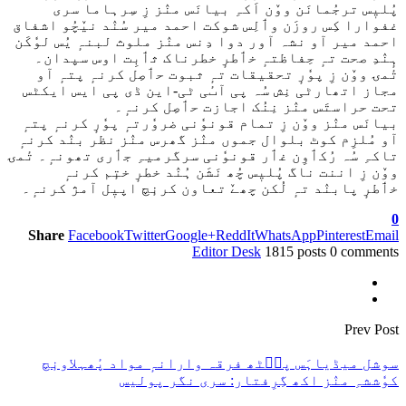
پُلیٖس ترجُمانَن ووٚن اَکہِ بیانَس منٛز زِ سِرہاما سری
غفوارا کِس روزَن وٲلِس شوکت احمد میر سُنٛد نیٚچُو اشفاق
احمد میر آو نشہ آور دوا دِنس منٛز ملوث لبنہٕ یُس لوٗکَن
ہٕنٛدِ صحت تہٕ حِفاظتہٕ خٲطرٕ خطرناک ثٲبِت اوس سپدان۔
تٔمۍ ووٚن زِ پوٗرٕ تحقیقات تہٕ ثبوت حٲصِل کرنہٕ پتہٕ آو
مجاز اتھارٹی نِش سُہ پی آٮٔی ٹی-این ڈی پی ایس ایکٹس
تحت حراستَس منٛز نِنُک اجازت حٲصِل کرنہٕ۔
بیانَس منٛز ووٚن زِ تمام قونوٗنی ضروٗرتہٕ پوٗرٕ کرنہٕ پتہٕ
آو مُلزِم کوٹ بلوال جموں منٛز گھرس منٛز نظر بنٛد کرنہٕ
تاکہِ سُہ رُکٲوِن غٲر قونوٗنی سرگرمیہِ جٲری تھونہٕ۔ تٔمۍ
ووٚن زِ اننت ناگ پُلیٖس چُھ نَشَن ہُنٛد خطرٕ ختٕم کرنہٕ
خٲطرٕ پابنٛد تہٕ لُکن چھےٚ تعاون کرنٕچ اپیٖل آمژ کرنہٕ۔
0
Share
Facebook
Twitter
Google+
ReddIt
WhatsApp
Pinterest
Email
Editor Desk
1815 posts
0 comments
Prev Post
سوشل میڈیاہَس پٮ۪ٹھ فرقہ وارانہٕ مواد پٔھہلاونٕچ
کوٗششہِ منٛز اکھ گِرِفتار: سری نگر پولیس