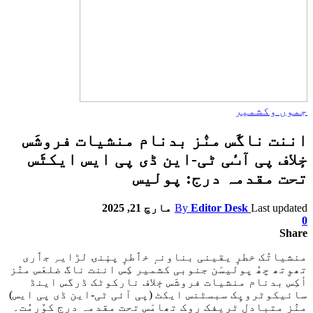
جموں وکشمیر
اننت ناگَس منٛز بدنام منشیات فروشَس
خٕلاف پی آٮٔی ٹی-این ڈی پی ایس ایکٹَس
تحت مقدمہ درج: پولیس
Last updated
Editor Desk
By
مارچ 21, 2025
0
Share
منشیاتُک خطرٕ یقینی بناونہٕ خٲطرٕ پنٕنۍ لڑایہِ جٲری
تھوِتھ چھُ پولیسَن جنوبی کشمیر کِس اننت ناگ ضلعَس منٛز
أکِس بدنام منشیات فروشَس خٕلاف نارکوٹک ڈرگس اینڈ
سائیکوٹروپِک سبسٹنس ایکٹ (پی آئی ٹی-این ڈی پی ایس)
منٛز متبادل ٹریفک روک تھامَس تحت مقدمہ درج کوٚرمُت۔