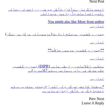
Next Post
اننت ناگ نار متٲثرَن خٲطرٕ چھِ فوری راحت تہٕ بحالی
ہٕنٛدۍ اقدامات جٲری: عمر عبداللہ
You might also like
More from author
اداریہ
جموں و کشمیر موسمُچ اپڈیٹ (موسمیاتی مرکز سرینگر)
اداریہ
**جموں و كشمیر موسمی حالأت**
اداریہ
محکمہ اطلاعات و رابطہ عامہ (DIPR) جموں و کشمیر
حکومت طرفہ بڑس پیمانس پیٹھ 17(سدہن)…
اداریہ
*نیشنل کانفرنس کَرِ دِلہِ ہُنٛد رُخ: جنتر منترس پؠٹھ
احتجاج کَرنہِ خٲطرٕ اِجازت نامہٕ…
Prev
Next
Leave A Reply