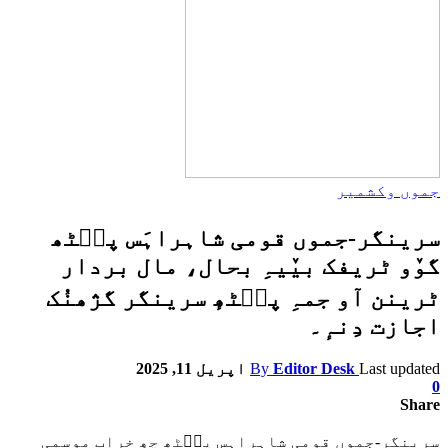
جموں وکشمیر
سرینگر-جموں قومی شاہراہَس پٮ۪ٹھ
گوٚو ٹریفک بیٚیہِ بحال، مال بردار
ٹرینن آو جمہِ پٮ۪ٹھٕ سرینگر گژھنُک
اجازت دِنہٕ۔
Last updated
Editor Desk
By
اپریل 11, 2025
0
Share
سرینگر-جموں قومی شاہراہس پٮ۪ٹھ چھِ خراب موسمی