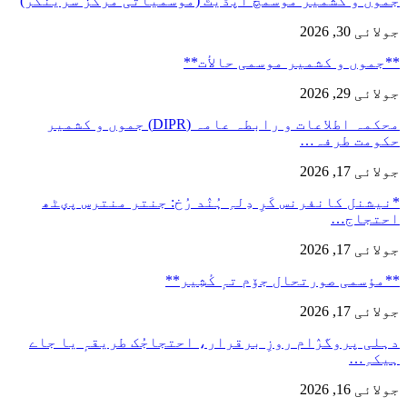
جموں و کشمیر موسمُچ اپڈیٹ (موسمیاتی مرکز سرینگر)
جولائی 30, 2026
**جموں و كشمیر موسمی حالأت**
جولائی 29, 2026
محکمہ اطلاعات و رابطہ عامہ (DIPR) جموں و کشمیر
حکومت طرفہ…
جولائی 17, 2026
*نیشنل کانفرنس کَرِ دِلہِ ہُنٛد رُخ: جنتر منترس پؠٹھ
احتجاج…
جولائی 17, 2026
**مؤسمی صورتحال جۆم تہٕ کٔشِیر**
جولائی 17, 2026
دہلی پروگرٛام روزِ برقرار، احتجاجُک طریقہٕ یا جاے
ہیکہِ…
جولائی 16, 2026