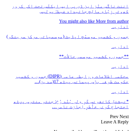
اننت ناگَس منٛز این ڈی پی ایس ایکٹَس تحت اکہِ کرور
کھۄتہٕ زِیٛادٕ مالٕچ جائیداد ضبط: پولیس
You might also like
More from author
اداریہ
جموں و کشمیر موسمُچ اپڈیٹ (موسمیاتی مرکز سرینگر)
اداریہ
**جموں و كشمیر موسمی حالأت**
اداریہ
محکمہ اطلاعات و رابطہ عامہ (DIPR) جموں و کشمیر
حکومت طرفہ بڑس پیمانس پیٹھ 17(سدہن)…
اداریہ
*نیشنل کانفرنس کَرِ دِلہِ ہُنٛد رُخ: جنتر منترس پؠٹھ
احتجاج کَرنہِ خٲطرٕ اِجازت نامہٕ…
Prev
Next
Leave A Reply