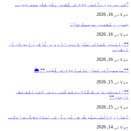
"تمِ یم پزی پٲٹھی جۆم تہٕ کٔشیٖرِ ہٕنٛدِ فکرمند چھِ،…
جولائی 16, 2026
جموں و کشمیر موسمک حال:
جولائی 16, 2026
**رانبیر کنالہ مَنٛز ڈبِیو ۱۰ وۄہر لٔڑکہِ، ایس ڈی آر
ایفَن…
جولائی 16, 2026
**موسمیٲتی مَنزَرنامَہ: جۆم تہٕ کٔشِیر** 🌦️
جولائی 15, 2026
**رَامبنَس نزدیٖک گاڈِ پؠٹھ کَنہ پؠنہٕ کِنؠ اکھ نفر
ازجان**
جولائی 15, 2026
آغا رُوح اللہ سٕنٛدِ طَرفہٕ نٔو پٲرٹی بَناوَنچ ڈَپھ رَد؛…
جولائی 14, 2026