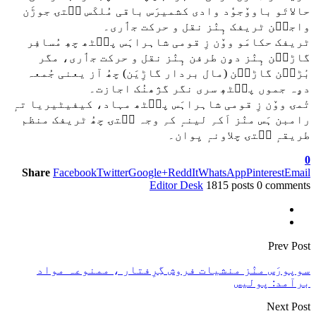
حالاتَو باووٚجوٗد وادی کشمیرَس باقی مُلکَس سۭتۍ جوڑَن
واجٮ۪ن ٹریفک ہٕنٛز نقل و حرکت جٲری۔
ٹریفک حکامَو ووٚن زِ قومی شاہراہَس پٮ۪ٹھ چھِ مُسافِر
گاڑٮ۪ن ہٕنٛز دۄن طرفن ہٕنٛز نقل و حرکت جٲری، مگر
بٔڑٮ۪ن گاڑٮ۪ن (مال بردار گاڑِیَن) چھُ آز یعنی جُمعہ
دۄہ جموں پٮ۪ٹھٕ سری نگر گژھنُک اجازت۔
تٔمۍ ووٚن زِ قومی شاہراہَس پٮ۪ٹھ مہاد، کیفیٹیریا تہٕ
رامبن ہَس منٛز اَکہِ لینہٕ کہِ وجہ سۭتۍ چھُ ٹریفک منظم
طریقہٕ سۭتۍ چلاونہٕ یِوان۔
0
Share
Facebook
Twitter
Google+
ReddIt
WhatsApp
Pinterest
Email
Editor Desk
1815 posts
0 comments
Prev Post
سوپورَس منٛز منشیات فروش گِرِفتار ، ممنوعہ مواد
برآمد: پولیس
Next Post