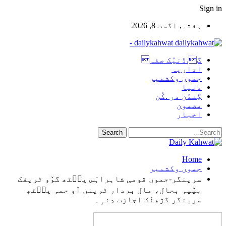
Sign in
ہفتہ, اگست 8, 2026
dailykahwat -
گ.ڈنیُک صفہ
اداریہ
جموں وکشمیر
دنیا
گِندُن در .کُن
مضمون
اخبار
Home
جموں وکشمیر
سرینگر-جموں قومی شاہراہَس پٮ۪ٹھ گوٚو ٹریفک
بیٚیہِ بحال، مال بردار ٹرینن آو جمہِ پٮ۪ٹھٕ
سرینگر گژھنُک اجازت دِنہٕ۔