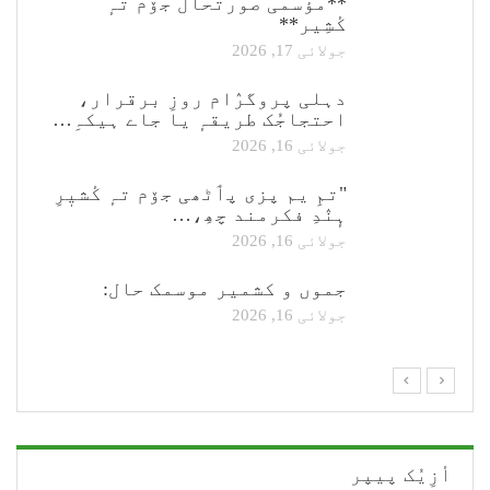
**مؤسمی صورتحال جۆم تہٕ
کٔشِیر**
جولائی 17, 2026
دہلی پروگرٛام روزِ برقرار،
احتجاجُک طریقہٕ یا جاے ہیکہِ…
جولائی 16, 2026
"تمِ یم پزی پٲٹھی جۆم تہٕ کٔشیٖرِ
ہٕنٛدِ فکرمند چھِ،…
جولائی 16, 2026
جموں و کشمیر موسمک حال:
جولائی 16, 2026
أزِیُک پیپر