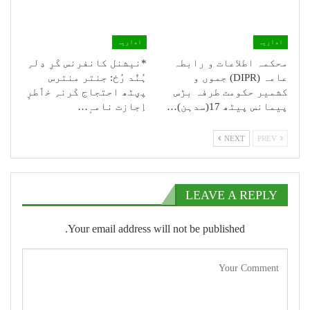
اداریہ
اداریہ
محکمہ اطلاعات و رابطہ
*نیشنل کانفرنس کَرِ دِلہِ
عامہ (DIPR) جموں و
ہُنٛد رُخ: جنتر منترس
کشمیر حکومت طرفہ بڑس
پؠٹھ احتجاج کَرنہِ خٲطرٕ
پیمانس پیٹھ 17(سدہن)…
اِجازت نامہٕ…
NEXT
PREV
LEAVE A REPLY
Your email address will not be published.