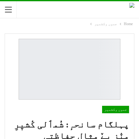
Home
جموں وکشمیر
جموں وکشمیر
پہلگام سانحہٕ: شُمٲلی کٔشیٖرِ
منٛز بےٚ مثال حِفاظتی