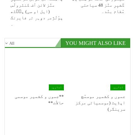
کٔشیٖرِ منٛز 48 سیاحتی
منٛز لائن آف کنٹرولَس
مُقام بنٛد۔
(ایل او سی) پٮ۪ٹھ
پوٗنٛژمہِ دۄہہٕ تہِ فایرنگ
۔
YOU MIGHT ALSO LIKE
All
اداریہ
اداریہ
جموں و کشمیر موسمُچ
**جموں و كشمیر موسمی
اپڈیٹ (موسمیاتی مرکز
حالأت**
سرینگر)