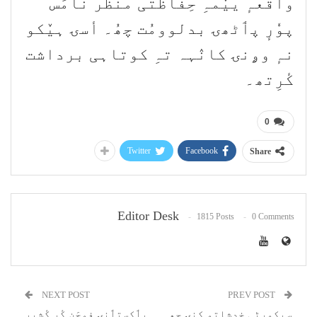
واقعہٕ ییٚمہِ حِفاظتی منظر نامَس
پوٗرٕ پٲٹھۍ بدلوومُت چھُ۔ أسۍ ہیٚکو
نہٕ وۄنۍ کانٛہہ تہِ کوتاہی برداشت
کٔرِتھ۔
0
Twitter
Facebook
Share
Editor Desk
1815 Posts
0 Comments
NEXT POST
PREV POST
سیکورٹی خدشاتو کِنۍ چھِ
پٲکِستٲنۍ فوجَن کٔر کٔشیٖرِ