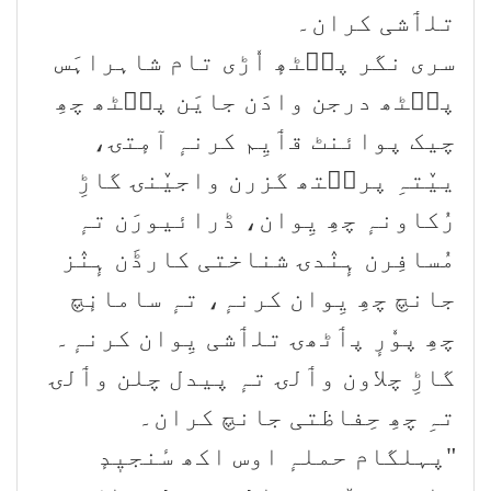
تلٲشی کران۔
سری نگر پٮ۪ٹھٕ اٗڑی تام شاہراہَس
پٮ۪ٹھ درجن وادَن جایَن پٮ۪ٹھ چھِ
چیک پوائنٹ قٲیِم کرنہٕ آمٕتۍ،
ییٚتہِ پرٮ۪تھ گزرن واجیٚنۍ گاڑِ
رُکاونہٕ چھِ یِوان، ڈرائیورَن تہٕ
مُسافِرن ہٕنٛدۍ شناختی کارڈَن ہٕنٛز
جانچ چھِ یِوان کرنہٕ، تہٕ سامانٕچ
چھِ پوٗرٕ پٲٹھۍ تلٲشی یِوان کرنہٕ۔
گاڑِ چلاون وٲلۍ تہٕ پیدل چلن وٲلۍ
تہِ چھِ حِفاظتی جانچ کران۔
"پہلگام حملہٕ اوس اکھ سٔنجیٖدٕ