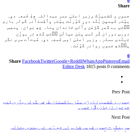
0
Share
جموں و کشمیرُک وزیر اعلیٰ عمر عبداللہ چھُ جُمعہ دۄہ
ییٚتہِ کیمپن ہُنٛد دورٕ کوٚرمُت ییٚتہِ پٲکِستٲنہِ گولہٕ باری
سۭتۍ بے گھر گژھَن وٲلۍ خاندان پناہ چھِ نِوان۔ پننِس
دورس دوران کٔر تٔمۍ یِمَن عیالَن سۭتۍ کَتھ تہٕ بوزُن
تِہنٛدۍ مسلہٕ۔ وزیر اعلیٰ اوس جُمعہ دۄہ صُبحٲے سری نگر
پٮ۪ٹھٕ جموں روانہٕ گوٚمُت۔
0
Share
Facebook
Twitter
Google+
ReddIt
WhatsApp
Pinterest
Email
Editor Desk
1815 posts
0 comments
Prev Post
جموں و کشمیر: اوڑی منٛز پاکستان طرفہٕ گولہٕ بٲری کِنۍ
خوتون ازجان،3 زخمی۔
Next Post
سرینگر – جموں قومی شاہراہ چھِ وُنہِ تہِ بند، بحالی