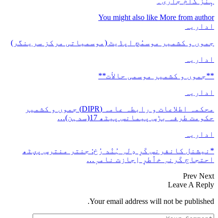
ہٕنٛز کٲم جٲری۔
You might also like
More from author
اداریہ
جموں و کشمیر موسمُچ اپڈیٹ (موسمیاتی مرکز سرینگر)
اداریہ
**جموں و كشمیر موسمی حالأت**
اداریہ
محکمہ اطلاعات و رابطہ عامہ (DIPR) جموں و کشمیر
حکومت طرفہ بڑس پیمانس پیٹھ 17(سدہن)…
اداریہ
*نیشنل کانفرنس کَرِ دِلہِ ہُنٛد رُخ: جنتر منترس پؠٹھ
احتجاج کَرنہِ خٲطرٕ اِجازت نامہٕ…
Prev
Next
Leave A Reply
Your email address will not be published.