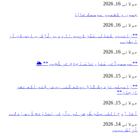
جولائی 16, 2026
جموں و کشمیر موسمک حال:
جولائی 16, 2026
**رانبیر کنالہ مَنٛز ڈبِیو ۱۰ وۄہر لٔڑکہِ، ایس ڈی آر
ایفَن…
جولائی 16, 2026
**موسمیٲتی مَنزَرنامَہ: جۆم تہٕ کٔشِیر** 🌦️
جولائی 15, 2026
**رَامبنَس نزدیٖک گاڈِ پؠٹھ کَنہ پؠنہٕ کِنؠ اکھ نفر
ازجان**
جولائی 15, 2026
آغا رُوح اللہ سٕنٛدِ طَرفہٕ نٔو پٲرٹی بَناوَنچ ڈَپھ رَد؛…
جولائی 14, 2026
أزِیُک پیپر