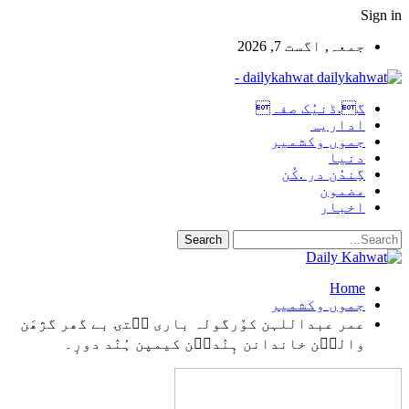
Sign in
جمعہ, اگست 7, 2026
dailykahwat -
گ.ڈنیُک صفہ
اداریہ
جموں وکشمیر
دنیا
گِندُن در .کُن
مضمون
اخبار
Home
جموں وکشمیر
عمر عبداللہن کوٚرگولہ باری سۭتۍ بے گھر گژھَن
والٮ۪ن خاندانن ہٕنٛدٮ۪ن کیمپن ہُنٛد دورٕ۔