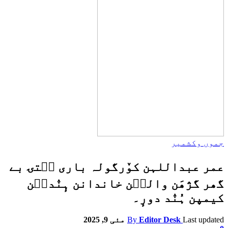
جموں وکشمیر
عمر عبداللہن کوٚرگولہ باری سۭتۍ بے
گھر گژھَن والٮ۪ن خاندانن ہٕنٛدٮ۪ن
کیمپن ہُنٛد دورٕ۔
Last updated
Editor Desk
By
مئی 9, 2025