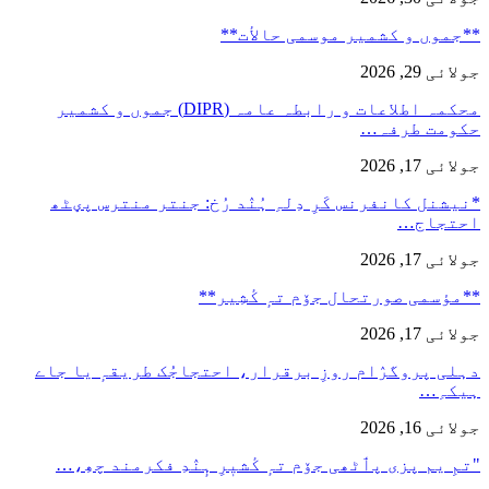
**جموں و كشمیر موسمی حالأت**
جولائی 29, 2026
محکمہ اطلاعات و رابطہ عامہ (DIPR) جموں و کشمیر
حکومت طرفہ…
جولائی 17, 2026
*نیشنل کانفرنس کَرِ دِلہِ ہُنٛد رُخ: جنتر منترس پؠٹھ
احتجاج…
جولائی 17, 2026
**مؤسمی صورتحال جۆم تہٕ کٔشِیر**
جولائی 17, 2026
دہلی پروگرٛام روزِ برقرار، احتجاجُک طریقہٕ یا جاے
ہیکہِ…
جولائی 16, 2026
"تمِ یم پزی پٲٹھی جۆم تہٕ کٔشیٖرِ ہٕنٛدِ فکرمند چھِ،…