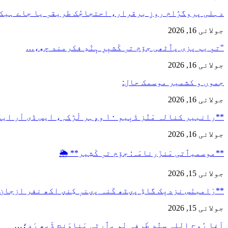
دہلی پروگرٛام روزِ برقرار، احتجاجُک طریقہٕ یا جاے ہیک
جولائی 16, 2026
"تمِ یم پزی پٲٹھی جۆم تہٕ کٔشیٖرِ ہٕنٛدِ فکرمند چھِ،…
جولائی 16, 2026
جموں و کشمیر موسمک حال:
جولائی 16, 2026
**رانبیر کنالہ مَنٛز ڈبِیو ۱۰ وۄہر لٔڑکہِ، ایس ڈی آر ایفَن…
جولائی 16, 2026
**موسمیٲتی مَنزَرنامَہ: جۆم تہٕ کٔشِیر** 🌦️
جولائی 15, 2026
**رَامبنَس نزدیٖک گاڈِ پؠٹھ کَنہ پؠنہٕ کِنؠ اکھ نفر ازجان
جولائی 15, 2026
آغا رُوح اللہ سٕنٛدِ طَرفہٕ نٔو پٲرٹی بَناوَنچ ڈَپھ رَد؛…