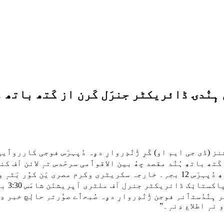
ن ہٕنٛدۍ ڈائریکٹر جنرَل کَرن از کَتھ باتھ ۔
(ڈی جی ایم او) کَرِ ژٔنٛدٕروارِ دۄہ دُپہرَس فوجی کارروٲیی ر
اَمہِ کَتھ باتھِ ہُنٛد مقصد چھُ بین الاقوٲمی سرحَدس تہٕ لائن
ہوٲیی 
نٛدُستٲنہِ فوجن ژٔنٛدٕروارِ دۄہ صُبحٲے صوٗرتہِ حالٕچ خبر دِت
نہٕ اطلاع دِنہٕ۔”