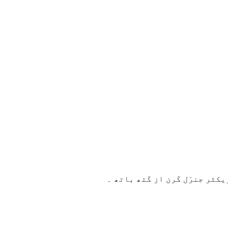
ریکٹر جنرَل کَرن از کَتھ باتھ ۔