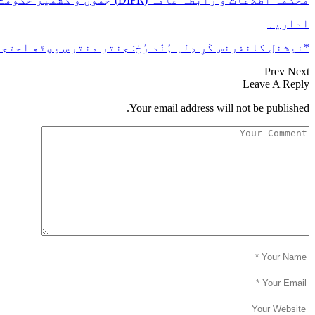
اداریہ
*نیشنل کانفرنس کَرِ دِلہِ ہُنٛد رُخ: جنتر منترس پؠٹھ احتجا
Prev
Next
Leave A Reply
Your email address will not be published.