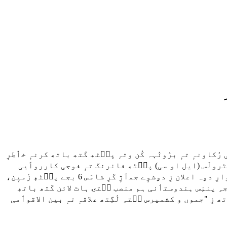
ُکاونہٕ تہٕ برٛونٛہہ کُن وتہِ پٮ۪ٹھ کَتھ باتھ کرنہٕ خٲطرٕ
 آف کنٹرولَس (ایل او سی) پٮ۪ٹھ فائرنگ تہٕ فوجی کارروٲیی
پوٗرٕ پٲٹھۍ رُکاوٕنۍ۔ دۄشوٕنی حکامَن درمِیان کَتھ باتھ گژھِ دُپہرَس 12 بجہِ۔ خارجہ سکریٹری وکرم مصری یَن کوٚر بَٹہٕ وارِ دۄہ اعلان زِ دۄشوٕے جمٲژٕ کَرِ شامَس 6 بجے پٮ۪ٹھٕ زٔمیٖن،
تہٕ بحری فوجی آپریشن رُکاونہٕ۔ امہِ برٛونٛہہ اوس پاکستانٕک ڈائریکٹر جنرل آف ملٹری آپریشنَن شامَس 3:30 بجہِ پننِس ہندوستٲنی ہم منصب سۭتۍ ہاٹ لائن کَتھ باتھِ
ھ زِ "جموں و کشمیرس سۭتہِ لٔگِتھ علاقہٕ تہٕ بین الاقوٲمی