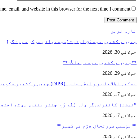
e, email, and website in this browser for the next time I comment.
تازہ ترین
جموں و کشمیر موسمُچ اپڈیٹ (موسمیاتی مرکز سرینگر)
جولائی 30, 2026
**جموں و كشمیر موسمی حالأت**
جولائی 29, 2026
محکمہ اطلاعات و رابطہ عامہ (DIPR) جموں و کشمیر حکومت طرفہ…
جولائی 17, 2026
*نیشنل کانفرنس کَرِ دِلہِ ہُنٛد رُخ: جنتر منترس پؠٹھ احت
جولائی 17, 2026
**مؤسمی صورتحال جۆم تہٕ کٔشِیر**
جولائی 17, 2026