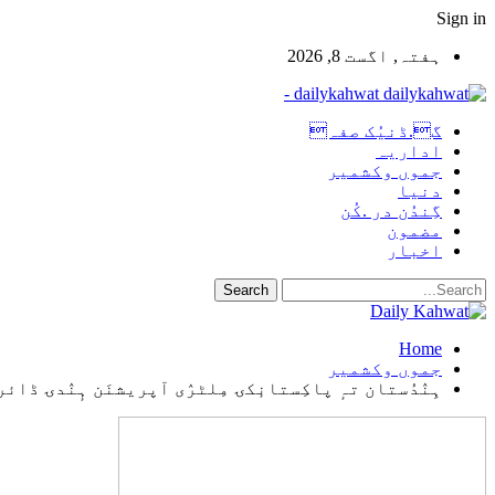
Sign in
ہفتہ, اگست 8, 2026
dailykahwat -
گ.ڈنیُک صفہ
اداریہ
جموں وکشمیر
دنیا
گِندُن در .کُن
مضمون
اخبار
Home
جموں وکشمیر
ہِنٛدُستان تہٕ پاکِستانٕکۍ مِلٹرٛی آپریشنَن ہٕنٛدۍ ڈائ