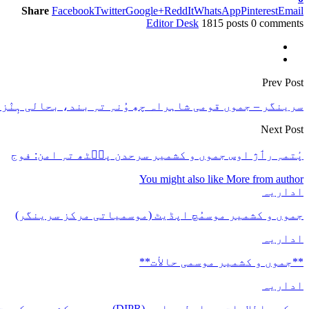
Share
Facebook
Twitter
Google+
ReddIt
WhatsApp
Pinterest
Email
Editor Desk
1815 posts
0 comments
Prev Post
سرینگر – جموں قومی شاہراہ چھِ وُنہِ تہِ بند، بحالی ہٕنٛز
Next Post
پٔتمہِ رٲژ اوس جموں و کشمیر سرحدن پٮ۪ٹھ تہِ امن: فوج
You might also like
More from author
اداریہ
جموں و کشمیر موسمُچ اپڈیٹ (موسمیاتی مرکز سرینگر)
اداریہ
**جموں و كشمیر موسمی حالأت**
اداریہ
محکمہ اطلاعات و رابطہ عامہ (DIPR) جموں و کشمیر حکومت طرفہ بڑس پیمانس پیٹھ 17(سدہن)…