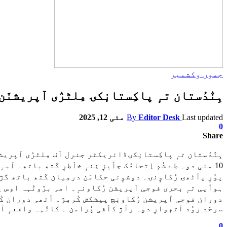
جموں وکشمیر
ہِنٛدُستان تہٕ پاکِستانٕکۍ مِلٹرٛی آپریشنَ
Last updated
Editor Desk
By
مئی 12, 2025
0
Share
ہِنٛدُستان تہٕ پاکِستانٕکۍڈائریکٹر جنرل آف مِلٹرٛی آپریشنز 
10 مئی دۄہ طے شُدٕ اِتحادُک جٲیزٕ نِنہٕ خٲطرٕ کَتھ باتھ۔ 
دوران فوجی آپریشن رُکاونٕچ پیشکش کٔرمٕژ۔ أتھہِ دوران کٔر ہِ
سرحَد روٗد آتھٕوارِ دۄہ رٲژ کٲفی پُرامن ۔ کانٛہہ واقعہٕ آو 
0