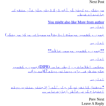
Next Post
سرینگر پولیسَن کٔر أکِس ڈرگ ڈیلر سٕنٛز غٲر منقولہ
جائیداد ضبط۔
You might also like
More from author
اداریہ
جموں و کشمیر موسمُچ اپڈیٹ (موسمیاتی مرکز سرینگر)
اداریہ
**جموں و كشمیر موسمی حالأت**
اداریہ
محکمہ اطلاعات و رابطہ عامہ (DIPR) جموں و کشمیر
حکومت طرفہ بڑس پیمانس پیٹھ 17(سدہن)…
اداریہ
*نیشنل کانفرنس کَرِ دِلہِ ہُنٛد رُخ: جنتر منترس پؠٹھ
احتجاج کَرنہِ خٲطرٕ اِجازت نامہٕ…
Prev
Next
Leave A Reply