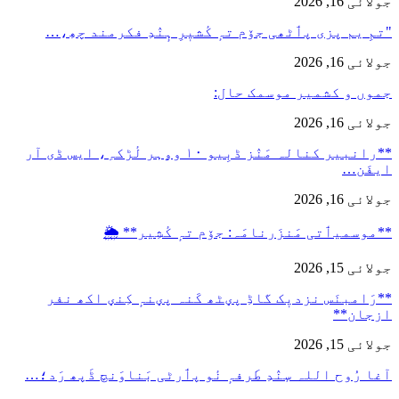
جولائی 16, 2026
"تمِ یم پزی پٲٹھی جۆم تہٕ کٔشیٖرِ ہٕنٛدِ فکرمند چھِ،…
جولائی 16, 2026
جموں و کشمیر موسمک حال:
جولائی 16, 2026
**رانبیر کنالہ مَنٛز ڈبِیو ۱۰ وۄہر لٔڑکہِ، ایس ڈی آر
ایفَن…
جولائی 16, 2026
**موسمیٲتی مَنزَرنامَہ: جۆم تہٕ کٔشِیر** 🌦️
جولائی 15, 2026
**رَامبنَس نزدیٖک گاڈِ پؠٹھ کَنہ پؠنہٕ کِنؠ اکھ نفر
ازجان**
جولائی 15, 2026
آغا رُوح اللہ سٕنٛدِ طَرفہٕ نٔو پٲرٹی بَناوَنچ ڈَپھ رَد؛…