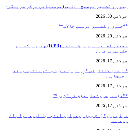
جموں و کشمیر موسمُچ اپڈیٹ (موسمیاتی مرکز سرینگر)
جولائی 30, 2026
**جموں و كشمیر موسمی حالأت**
جولائی 29, 2026
محکمہ اطلاعات و رابطہ عامہ (DIPR) جموں و کشمیر
حکومت طرفہ…
جولائی 17, 2026
*نیشنل کانفرنس کَرِ دِلہِ ہُنٛد رُخ: جنتر منترس پؠٹھ
احتجاج…
جولائی 17, 2026
**مؤسمی صورتحال جۆم تہٕ کٔشِیر**
جولائی 17, 2026
دہلی پروگرٛام روزِ برقرار، احتجاجُک طریقہٕ یا جاے
ہیکہِ…