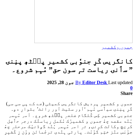
جموں وکشمیر
کانگریس کَرِ جنوٗبی کشمیر پٮ۪ٹھٕ پنٕنۍ
” سٲنۍ ریاست تہٕ سون حق” مُہِم شروع۔
Last updated
Editor Desk
By
جون 28, 2025
0
Share
جموں و کشمیر پردیش کانگریس کمیٹی (جے کے پی سی سی)
کَرِ پنٕنۍ سیٲسی مُہِم ‘آور سٹیٹ آور رائٹ’ بٹوارِ دۄہ
جنوبی کشمیر کِس کُلگام ضلعہٕ پٮ۪ٹھٕ شروع۔ اَمہِ مُہِمہِ
ہُنٛد مقصد چھُ جموں و کشمیرُک مُکمل رِیاستُک درجہٕ حٲصِل
کرنٕچ وکالت کرٕنۍ، تہٕ امہِ مُہِمہِ ہُنٛد گۄڈنیُک مرحلہٕ چھُ
جوٚمَس منٛز ختٕم گوٚمُت۔ پارٹی ہٕنٛدۍ ترجُمانَن ووٚن زِ کٔشیٖرِ