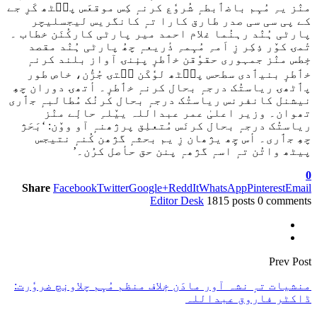
منٛز یہِ مُہِم باضٲبطہٕ شُروٗع کرنہٕ کِس موقعَس پٮ۪ٹھ کَرِ جے
کے پی سی سی صدر طارق کارا تہٕ کانگریس لیجسلیچر
پارٹی ہُنٛد رہنُما غلام احمد میر پارٹی کارکُنَن خطاب ۔
تٔمۍ کوٚر ذِکِر زِ اَمہِ مُہِمہِ ذٔریعہٕ چھُ پارٹی ہُنٛد مقصد
خٕطس منٛز جمہوری حقوٗقن خٲطرٕ پنٕنۍ آواز بلند کرنہٕ
خٲطرٕ بنیٲدی سطحس پٮ۪ٹھ لوٗکَن سۭتۍ جُڑُن، خاص طور
پٲٹھۍ ریاستُک درجہٕ بحال کرنہٕ خٲطرٕ۔ أتھۍ دوران چھِ
نیشنل کانفرنس ریاستُک درجہٕ بحال کرنُک مُطالبہٕ جٲری
تھوان۔ وزیر اعلیٰ عمر عبداللہ ییٚلہِ حالٕے منٛز
ریاستُک درجہٕ بحال کرنَس مُتعلِق پرژھنہٕ آو ووٚن: ‘بَحَژ
چھِ جٲری۔ أس چِھ یژھان زِ یم بحثہٕ گژھن کُنہٕ نتیجس
پیٹھ واتُن تہٕ اسہٕ گژھہٕ پنن حق حأصل کرُن۔’
0
Share
Facebook
Twitter
Google+
ReddIt
WhatsApp
Pinterest
Email
Editor Desk
1815 posts
0 comments
Prev Post
منشیات تہٕ نشہ آور مادَن خٕلاف منظم مُہِم چلاونٕچ ضروٗرت:
ڈاکٹر فاروق عبداللہ