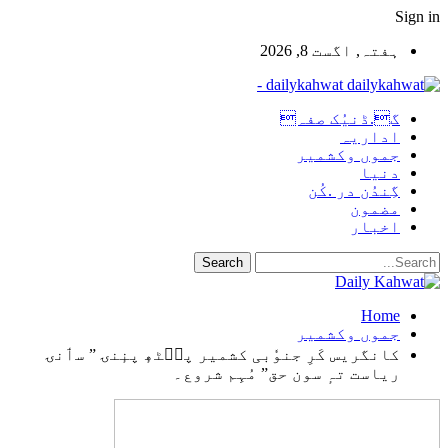
Sign in
ہفتہ, اگست 8, 2026
dailykahwat -
گ.ڈنیُک صفہ
اداریہ
جموں وکشمیر
دنیا
گِندُن در .کُن
مضمون
اخبار
Home
جموں وکشمیر
کانگریس کَرِ جنوٗبی کشمیر پٮ۪ٹھٕ پنٕنۍ ” سٲنۍ
ریاست تہٕ سون حق” مُہِم شروع۔