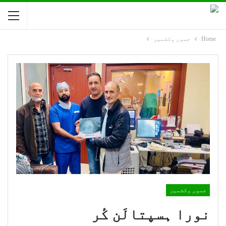
Home
جموں وکشمیر
جموں وکشمیر
نورا ہسپتالَن کٔر