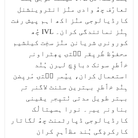
تعارُف چھُ وادی منٛز انٹروینشنل
کارڈیالوجی منٛز اکھ اہم پیش رفت
ہٕنٛز نمائندگی کران۔ IVL چُھ
کورونری شریانن منٛز سخٕت کیلشیم
محفوٗظ طٔریٖقہٕ سۭتۍ پھٕٹراونہٕ
خٲطرٕ سونک دباؤٕچ لہرن ہُنٛد
استعمال کران، ییٚمہِ سۭتۍ مٔریٖضن
ہِنٛدِ خٲطرٕ بہترین سٹنٹ لاگنہٕ تہٕ
بہتر طویل مدتی نٔتیٖجہِ یقینی
بناونہٕ ییہِ۔ نورا ہسپتالُک
کارڈیالوجی ڈپارٹمنٹ چھُ لگاتار
کارکردٕگی ہُند مظٲہرٕ کران