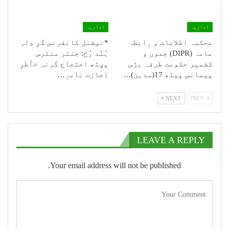
اداریہ
اداریہ
محکمہ اطلاعات و رابطہ
*نیشنل کانفرنس کَرِ دِلہِ
عامہ (DIPR) جموں و
ہُنٛد رُخ: جنتر منترس
کشمیر حکومت طرفہ بڑس
پؠٹھ احتجاج کَرنہِ خٲطرٕ
پیمانس پیٹھ 17(سدہن)…
اِجازت نامہٕ…
NEXT
PREV
LEAVE A REPLY
Your email address will not be published.