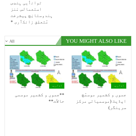
توانٲیی ہٕندِس
استعمالس مَنز
ہِندوستانٕچ پیشرفت
مُتعلِق زانکٲری *
YOU MIGHT ALSO LIKE
All
اداریہ
اداریہ
جموں و کشمیر موسمُچ
**جموں و كشمیر موسمی
اپڈیٹ (موسمیاتی مرکز
حالأت**
سرینگر)