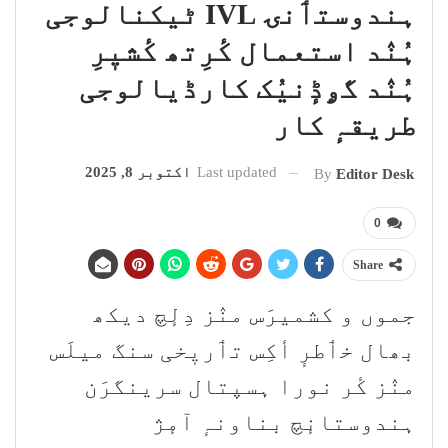
ہندوستٲنۍ IVL ٹیکنالوجی
ہُنٛد استعمال کٔرِتھ کٔشیٖرِ
ہُنٛد گۄڈٕنیُک کارڈیالوجی
طریقہٕ کار
Last updated
اکتوبر 8, 2025
By
Editor Desk
0
Share
جموں و کشمیرَس منٛز دِلٕچ دیکھ
بھال خٲطرٕ أکِس تٲریٖخی سنگ میلَس
منٛز کٔر نورا ہسپتال سرینگرَن
ہندوستانٕچ بناونہٕ آمٕژ