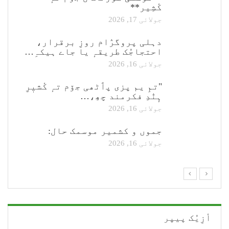
کٔشِیر**
جولائی 17, 2026
دہلی پروگرٛام روزِ برقرار،
احتجاجُک طریقہٕ یا جاے ہیکہِ…
جولائی 16, 2026
"تمِ یم پزی پٲٹھی جۆم تہٕ کٔشیٖرِ
ہٕنٛدِ فکرمند چھِ،…
جولائی 16, 2026
جموں و کشمیر موسمک حال:
جولائی 16, 2026
أزِیُک پیپر