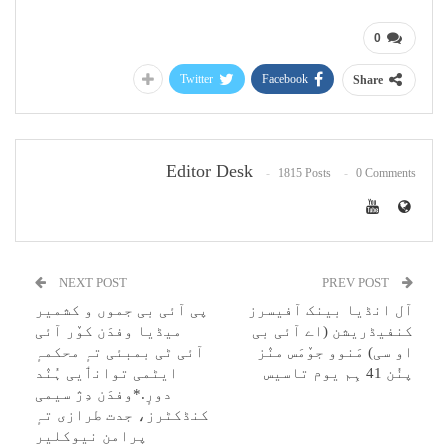
0
Twitter
Facebook
Share
Editor Desk
1815 Posts
0 Comments
NEXT POST
PREV POST
آل انڈیا بینک آفیسرز
پی آئی بی جموں و کشمیر
کنفیڈریشن (اے آئی بی
میڈیا وفدَن کوٚر آئی
او سی) مَنوو جوٚمَس منٛز
آئی ٹی بمبئی تہٕ محکمہٕ
پنُن 41 ہِم یوم تاسیس
ایٹمی توانٲیی ہُنٛد
دورٕ.*وفدَن دِژ سیمی
کنڈکٹرز، جدت طرازی تہٕ
پرامن نیوکلیر