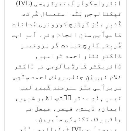
انٹرواسکولر لیتھوٹرپسی (IVL)
ٹیکنالوجی ہُنٛد استعمال کٔرِتھ
کٔشیٖرِ منٛز گۄڈٕنِچ کورونری مُداخلت
کامیٲبی سان انجام دِنہٕ۔ اَمہِ اہم
طٔریٖقہٕ کارٕچ قیادت کٔر پروفیسر
ڈاکٹر نثار احمد ٹرامبو،
ڈائریکٹر کارڈیالوجی تہٕ ڈاکٹر
غلام نبی یَن جناب ریاض احمد سٕنٛدِس
سربرٲہی منٛز ہنرمند کیتھ لیب
ٹیمہِ ہٕنٛدِ مدتہٕ سۭتۍ اظہر شبیر،
ایمان، ڈینش، قیصر، فیصل تہٕ
باقی وقف تکنیکی مٲہرین۔
ہندوستٲنۍ IVL ٹیکنالوجی ہُنٛد