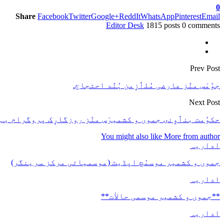
0
Share
Facebook
Twitter
Google+
ReddIt
WhatsApp
Pinterest
Email
Editor Desk
1815 posts
0 comments
Prev Post
جوٚمَس منٛز عارضی مُلٲزِمن ہُنٛد احتجاج.
Next Post
حکوٗمت بنٲوِنۍ جموں و کشمیرَس منٛز روزگارٕک پروگرام بہ
You might also like
More from author
اداریہ
جموں و کشمیر موسمُچ اپڈیٹ (موسمیاتی مرکز سرینگر)
اداریہ
**جموں و كشمیر موسمی حالأت**
اداریہ