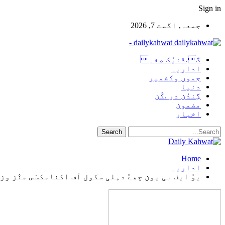
Sign in
جمعہ, اگست 7, 2026
dailykahwat -
گ.ڈنیُک صفہ
اداریہ
جموں وکشمیر
دنیا
گِندُن در .کُن
مضمون
اخبار
Home
اداریہ
یوٗ ایف بی یون چھےٚ دہلی سکول آف اکنامکسَس منٛز وزیر 