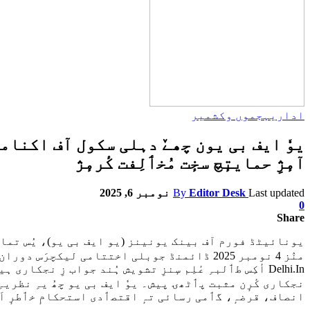
اداریہ
جموں وکشمیر
یوٗ ایف بی یون چھےٚ دہلی سکول آف اکنامکسَ
آمٕژِ حمایتٕچ سخٕت مُخٲلِفت کٔرمٕژ
Last updated
Editor Desk
By
نومبر 6, 2025
0
Share
یونائیٹڈ فورم آف بینک یونینز (یو ایف بی یو)، یُس تمام بین
منٛز 4 نومبر 2025 ڈائمنڈ جوبلی اختتامی لیک
Delhi.In أکِس طٲلبہِ عٔلِم سٕنزِ تشویش ہُند جواب زِ ن
نجکاری کٔرٕن مثبت پٲٹھۍ پیش۔ یوٗ ایف بی یو چھُ یہِ نظریہِ
انصاف، قرضہٕ، گٲمی رسائی تہٕ اقتصٲدی استحکامٕ خٲطرٕ اَہَم