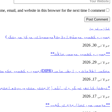
e, email, and website in this browser for the next time I comment.
تازہ ترین
جموں و کشمیر موسمُچ اپڈیٹ (موسمیاتی مرکز سرینگر)
جولائی 30, 2026
**جموں و كشمیر موسمی حالأت**
جولائی 29, 2026
محکمہ اطلاعات و رابطہ عامہ (DIPR) جموں و کشمیر حکومت طرفہ…
جولائی 17, 2026
*نیشنل کانفرنس کَرِ دِلہِ ہُنٛد رُخ: جنتر منترس پؠٹھ احت
جولائی 17, 2026
**مؤسمی صورتحال جۆم تہٕ کٔشِیر**