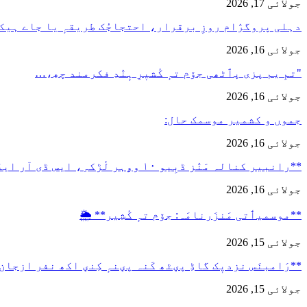
جولائی 17, 2026
دہلی پروگرٛام روزِ برقرار، احتجاجُک طریقہٕ یا جاے ہیک
جولائی 16, 2026
"تمِ یم پزی پٲٹھی جۆم تہٕ کٔشیٖرِ ہٕنٛدِ فکرمند چھِ،…
جولائی 16, 2026
جموں و کشمیر موسمک حال:
جولائی 16, 2026
**رانبیر کنالہ مَنٛز ڈبِیو ۱۰ وۄہر لٔڑکہِ، ایس ڈی آر ایفَن…
جولائی 16, 2026
**موسمیٲتی مَنزَرنامَہ: جۆم تہٕ کٔشِیر** 🌦️
جولائی 15, 2026
**رَامبنَس نزدیٖک گاڈِ پؠٹھ کَنہ پؠنہٕ کِنؠ اکھ نفر ازجان
جولائی 15, 2026