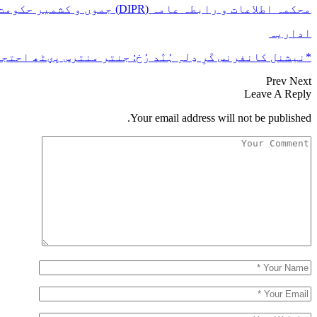
محکمہ اطلاعات و رابطہ عامہ (DIPR) جموں و کشمیر حکومت طرفہ بڑس پیمانس پیٹھ 17(سدہن)…
اداریہ
*نیشنل کانفرنس کَرِ دِلہِ ہُنٛد رُخ: جنتر منترس پؠٹھ احتجا
Prev
Next
Leave A Reply
Your email address will not be published.