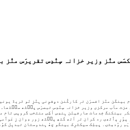
س منٛز وزیر خزانہ سٕنٛدِس تقریرَس منٛز بی
کَن منٛز افسرَن تہٕ کارکُنن دۄشوٕنی ہِنٛزِ نَو ٹریڈ یونین
چرَس دوران عزت مآب مرکزی وزیر خزانہ سٕنٛدِس تبصرَس پٮ۪ٹھ سٮ
جکاری ہیکہِ بینکنگ خٕدمات صارفینَن ہٕندِس أکِس منتخب گروپس ت
 پوٗرٕ پٲٹھۍ رد کران تہٕ اَتھ کَتھِ پٮ۪ٹھ زور دِوان زِ عَ
 روٗدمٕتۍ۔ پبلِک سیکٹرٕک بینکَو چھُ ہِندوستان تبدیٖل کوٚر