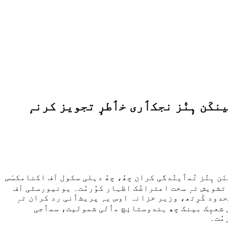
نکَن ہٕنٛز نجکٲری خٲطرٕ تجویز کرنہٕ
َن ہٕنٛز نُمٲینٛدگی کران چھُ، چھُ دہلی سکول آف اکنامکسَس
۪ٹھاہ تشویش تہٕ سخت اعتراضُک اظہار کوٚرمُت۔ یونیورسٹی آف
ام محدود کٔرِتھ، وزیر خزانہ اوس یہِ پریشٲنی رد کران تہٕ
وٲمی شعبٕک بینک چھِ ہندوستانٕچ مٲلی شمولیت، سمٲجی
مُت۔