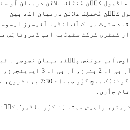
اڈیول کٮ۪ن مُختٔلِف علاقَن درمیان آو سٹ
 کٮ۪ن مُختلِف علاقَن درمیان اکھ بین
قاد سٹیٹ بینک آف انڈیا آفیسرز ایسوسی
 آز کنٹری کرکٹ سٹیڈیم امب گھروٹاہَس منٛ
س اَمہِ موقعَس پٮ۪ٹھ مہمان خصوصی ۔ ٹیم
منٛز ٲسۍ ایڈمن سٹرائیکرز، آر بی او 2 بشرز، آر بی او 3 ایوی
آر بی او 5 ڈومینیٹرز شٲمِل۔ گۄڈنیُک میچ گوٚو صبحٲے 7:30 بجے ش
ریٹری راجیش مہتا ہَن کوٚر ماڈیول کٮ۪ن