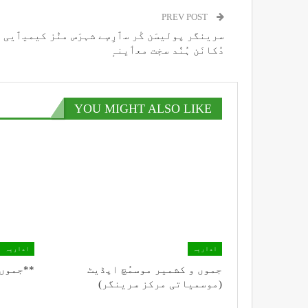
PREV POST
سرینگر پولیسَن کٔر سٲرِسٕے شہرَس منٛز کیمیٲیی ت
دُکانَن ہُنٛد سخٕت معٲینہٕ
YOU MIGHT ALSO LIKE
اداریہ
اداریہ
جموں و کشمیر موسمُچ اپڈیٹ
**جموں 
(موسمیاتی مرکز سرینگر)