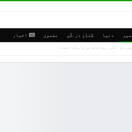
میر
دنیا
گِندُن در .کُن
مضمون
اخبار
موں منٛز انٹر ریجن کرکٹ ٹورنامنٹُک انعقاد
**رانبیر
جموں
کنالہ مَنٛز
کشمی
ڈبِیو ۱۰
اپڈی
وۄہر لٔڑکہِ،
(موس
ایس ڈی آر ایفَن…
مرکز سرینگر)
جولائی 16, 2026
جولائی 30, 2026
**موسمیٲتی
**جم
مَنزَرنامَہ:
كشمی