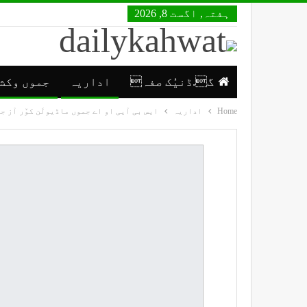
ہفتہ, اگست 8, 2026
گ.ڈنیُک صفہ
اداریہ
جموں وکش
Home
اداریہ
ایس بی آیی او اے جموں ماڈیولَن کوٚر آز ج