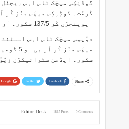
ایوینجرَن کٔر 137/5 سکور۔ آر بی او 2 بشیرَن زیٛوٗن 22 رنو سۭتۍ۔
دوٚیمِس میچُک ٹاس اوس اسسٹنٹ ج
سکور۔ ایڈمن سٹرائیکرَن زیٛوٗن 8 وکٹَو سۭت
Google+
Twitter
Facebook
Share
Editor Desk
1815 Posts
0 Comments