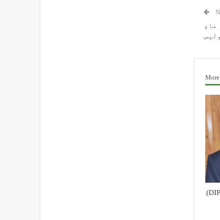
N
مادٕ
ولیس
More
محکمہ اطلاعات و رابطہ عامہ (DIPR)