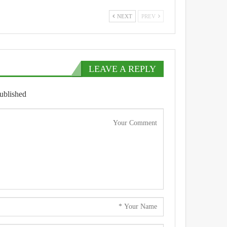
NEXT
PREV
LEAVE A REPLY
ublished.