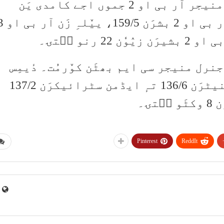
گۄڈنِکِس میچُک ٹاس اوس ریجنَل منیجر آر بی او 2 جموں اجے کامدی یَن
کٔرمُت۔ گۄڈٕنِکِس میچَس منٛز کٔر آر بی او 2 بش
نرل منیجر سی ایم بھٹَن کوٚرمُت۔ دٔیمِس
میچَس منٛز کٔر آر بی او 5 ڈومینیٹرَن 136/6 تہٕ ایڈمن سٹرائیکرَن 137/2
ۍ۔
Pinterest
ReddIt