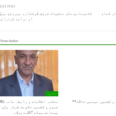
EXT POST
ہٕ کھادٕ
کٹھوعاہس منٛز منشیات فروش گِرِفتار، ہیروئِن ہیوٗ 
آو برآمد کرنہٕ: پ
 From Author
اداریہ
و كشمیر موسمی حالأت**
جموں و کشمیر حکومت طرفہ بڑس
پیمانس پیٹھ 17(سدہن)…