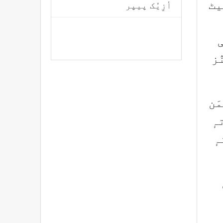
یٹ
أزِیُک پیپر
ز
َن
نجرز، تہٕ
روع، تہٕ