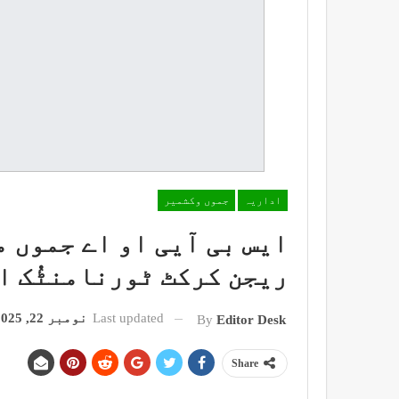
اداریہ
جموں وکشمیر
ایس بی آیی او اے جموں ما
ریجن کرکٹ ٹورنامنٹُک ا
Last updated
نومبر 22, 2025
By
Editor Desk
Share