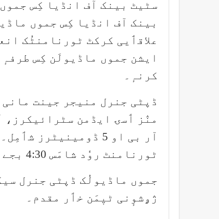
سٹیٹ بینک آف انڈیا کِس جموں م
بینک آف انڈیا کِس جموں ماڈیول
علاقٲیی کرکٹ ٹورنامنٹُک انع
ایشن جموں ماڈیولَن کِس طرفہٕ
کرنہٕ۔
ڈپٹی جنرل منیجر جینت مانی او
ٹورنامنٹ روٗد شامَس 4:30 بجے تام جٲری۔
جموں ماڈیولُک ڈپٹی جنرل سیک
ژۄشوٕنی ٹیٖمَن خٲر مقدم۔