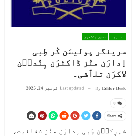
اداریہ
جموں وکشمیر
سرینگر پولیسَن کٔر طِبی
اِدارَن منٛز ڈاکٹرَن ہٕنٛدٮ۪ن
لاکرَن تلٲشی۔
Last updated
نومبر 24, 2025
By
Editor Desk
0
Share
شہرٕکٮ۪ن طِبی اِدارَن منٛز شفافیت،