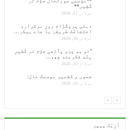
**مؤسمی صورتحال جۆم تہٕ
کٔشِیر**
جولائی 17, 2026
دہلی پروگرٛام روزِ برقرار،
احتجاجُک طریقہٕ یا جاے ہیکہِ…
جولائی 16, 2026
"تمِ یم پزی پٲٹھی جۆم تہٕ کٔشیٖرِ
ہٕنٛدِ فکرمند چھِ،…
جولائی 16, 2026
جموں و کشمیر موسمک حال:
جولائی 16, 2026
أزِیُک پیپر