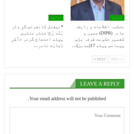
اداریہ
اداریہ
محکمہ اطلاعات و رابطہ
*نیشنل کانفرنس کَرِ دِلہِ
عامہ (DIPR) جموں و
ہُنٛد رُخ: جنتر منترس
کشمیر حکومت طرفہ بڑس
پؠٹھ احتجاج کَرنہِ خٲطرٕ
پیمانس پیٹھ 17(سدہن)…
اِجازت نامہٕ…
NEXT
PREV
LEAVE A REPLY
Your email address will not be published.