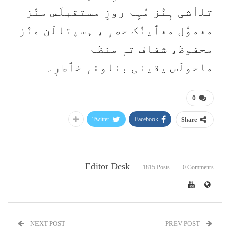
تلٲشی ہٕنٛز مُہِم روزِ مستقبلَس منٛز
معموٗل معٲینُک حصہٕ ، ہسپتالَن منٛز
محفوظ، شفاف تہٕ منظم
ماحولَس یقینی بناونہٕ خٲطرٕ۔
0
Twitter
Facebook
Share
Editor Desk
1815 Posts
0 Comments
NEXT POST
PREV POST