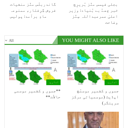
بجلی فیسس منٛز ہُریرٕچ
گاندربلَس منٛز منشیات
خبر چھےٚ بے بُنیاد: وزیر
فروش گِرِفتار، ممنوعہ
اعلیٰ عمرعبداللہ سٕنٛز
مادٕ برآمد: پولیس
وضاحت
YOU MIGHT ALSO LIKE
All
اداریہ
اداریہ
جموں و کشمیر موسمُچ
**جموں و كشمیر موسمی
اپڈیٹ (موسمیاتی مرکز
حالأت**
سرینگر)