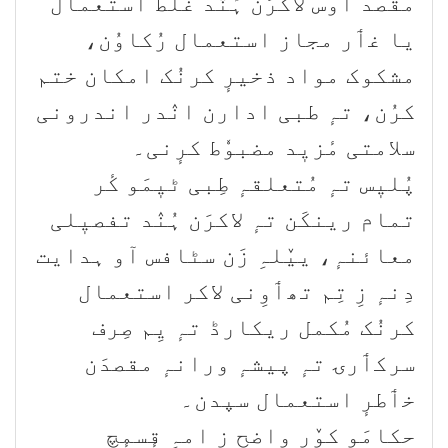
مقصد اوس لاکرَن ہُنٛد غلط استعمال
یا غٲر مجاز استعمال رُکاوُن،
مشکوک مواد ذخیرٕ کرنُک امکان ختم
کرُن، تہٕ طبی ادارن انٛدر اندرونی
سلامتی مٔزیٖد مضبوٗط کرٕنی۔
پُلیٖس تہٕ مُتعلقہٕ طِبی ٹیٖمَو کٔر
تمام رینکَن تہٕ لاکرَن ہُنٛد تفصیٖلی
معائنہٕ، ییٚلہِ زَن سٹافس آو ہدایت
دِنہٕ زِ تِم تھٲوِنی لاکر استعمال
کرنُک مُکمل ریکارڈ تہٕ یِم صِرف
سرکٲرۍ تہٕ پیشہٕ ورانہٕ مقصدَن
خٲطرٕ استعمال سپدن۔
حکامَو کوٚر واضح زِ امہِ قٕسمٕچ