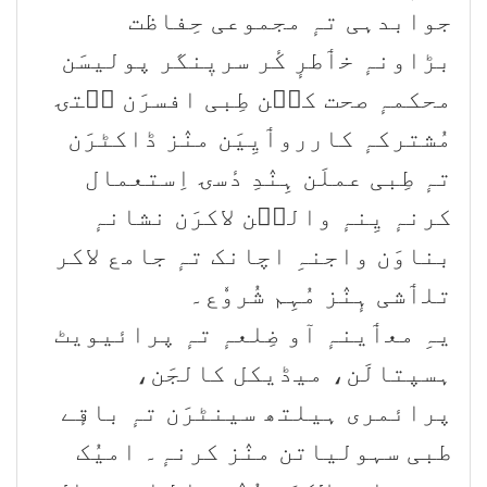
جوابدہی تہٕ مجموعی حِفاظت
بڑاونہٕ خٲطرٕ کٔر سریٖنگر پولیسَن
محکمہٕ صحت کٮ۪ن طِبی افسرَن سۭتۍ
مُشترکہٕ کارروٲیِیَن منٛز ڈاکٹرَن
تہٕ طِبی عملَن ہِنٛدِ دٔسۍ اِستعمال
کرنہٕ یِنہٕ والٮ۪ن لاکرَن نشانہٕ
بناوَن واجنہِ اچانک تہٕ جامع لاکر
تلٲشی ہٕنٛز مُہِم شُروٗع۔
یہِ معٲینہٕ آو ضِلعہٕ تہٕ پرائیویٹ
ہسپتالَن، میڈیکل کالجَن،
پرائمری ہیلتھ سینٹرَن تہٕ باقٕے
طبی سہولیاتن منٛز کرنہٕ۔ امیُک