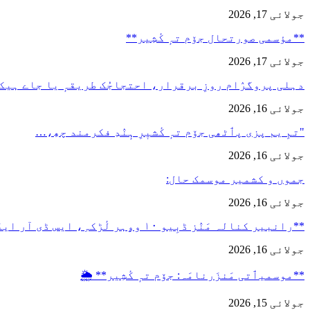
جولائی 17, 2026
**مؤسمی صورتحال جۆم تہٕ کٔشِیر**
جولائی 17, 2026
دہلی پروگرٛام روزِ برقرار، احتجاجُک طریقہٕ یا جاے ہیک
جولائی 16, 2026
"تمِ یم پزی پٲٹھی جۆم تہٕ کٔشیٖرِ ہٕنٛدِ فکرمند چھِ،…
جولائی 16, 2026
جموں و کشمیر موسمک حال:
جولائی 16, 2026
**رانبیر کنالہ مَنٛز ڈبِیو ۱۰ وۄہر لٔڑکہِ، ایس ڈی آر ایفَن…
جولائی 16, 2026
**موسمیٲتی مَنزَرنامَہ: جۆم تہٕ کٔشِیر** 🌦️
جولائی 15, 2026