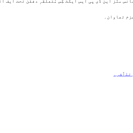
 عزم تھاوان۔
ن تلٲشی۔