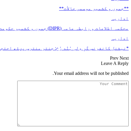
**جموں و كشمیر موسمی حالأت**
اداریہ
محکمہ اطلاعات و رابطہ عامہ (DIPR) جموں و کشمیر حکومت طرفہ بڑس پیمانس پیٹھ 17(سدہن)…
اداریہ
*نیشنل کانفرنس کَرِ دِلہِ ہُنٛد رُخ: جنتر منترس پؠٹھ احتجا
Prev
Next
Leave A Reply
Your email address will not be published.