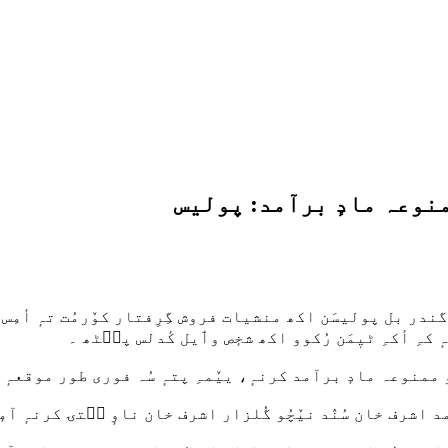
منوعہ مادٕ برآمد: پولیس
گندر بل پولیسَن اکھ منشیات فروش گِرِفتار کوٚرمُت تہٕ أمِس ن
ٕ کہِ أکہِ ٹیٖمَن رُکوو اکھ شخٕص وٲیل کٔدلس پٮ۪ٹھ ۔
ِیُو ممنوعہ مادٕ برآمد کرنہٕ، ییٚمہِ پتہٕ سُہ فوری طور موقعہٕ
د اشرف خان سُنٛد نیٚچُو گُلزار اشرف خان ناوٕ سۭتۍ کرنہٕ آمٕ