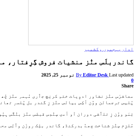
اداریہ
جموں وکشمیر
گاندربلَس منٛز منشیات فروش گِرِفتار، م
Last updated
Editor Desk
By
نومبر 25, 2025
0
Share
معاشرَس منٛز نشاور ادوِیات ختم کرنٕچ جٲری مُہمہِ منٛز چُھ 
پُلیس ترجمانَن ووٚن أکِس بیانَس منٛز زِ گندر بل پُلسہٕ تھانہ
تِمَو ووٚن زِ تلٲشی دوران آو أمۍ سٕنٛدِس قبضَس منٛز بنٛگَس ہ
مُلزِم سٕنٛز شناخت چھےٚ بدرکنڈ، گاندر بلٕک روزَن وٲلِس محم