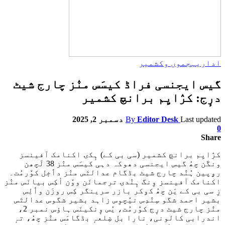
اداریہ
جموں وکشمیر
گیس ایجنسی فراڈ کیسَس منٛز چارج شیٹ
درٕج: کرٛایِم برانچ کشمیر
Last updated
Editor Desk
By
دسمبر 2, 2025
0
Share
کرٛایِم برانچ کشمیر (سی بی کے) ہٕکۍ اکنامک آفینسز
ونگَن چھُ گیس ایجنسی دھوکہ دہی کیسَس منٛز 38 لَچھن
رۄپین ہُنٛد چارج شیٹ بڈگام عدالتَس منٛز دٲخٕل کوٚرمُت۔
اکنامک آفینسز وِنگ ہٕنٛدۍ ترجمانَن ووٚن أکِس بیانَس منٛز
زِ سی بی کے یَن چھُ کۅکر بازر سرینگر کِس روزَن وٲلِس
بشیر احمد شگو سٕنٛدِس نیٚچوِس زاہد بشیر شگوس عدالتَس
منٛز چارج شیٹ درٕج کوٚرمُت، یُس وٕنکینَس ہاؤس نمبر 2،
اندرابی کالونی، نارا بل ضِلعہٕ بڈگامَس منٛز چھُ، تہٕ