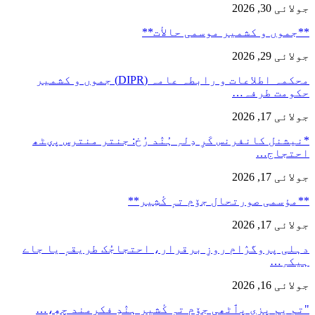
جولائی 30, 2026
**جموں و كشمیر موسمی حالأت**
جولائی 29, 2026
محکمہ اطلاعات و رابطہ عامہ (DIPR) جموں و کشمیر
حکومت طرفہ…
جولائی 17, 2026
*نیشنل کانفرنس کَرِ دِلہِ ہُنٛد رُخ: جنتر منترس پؠٹھ
احتجاج…
جولائی 17, 2026
**مؤسمی صورتحال جۆم تہٕ کٔشِیر**
جولائی 17, 2026
دہلی پروگرٛام روزِ برقرار، احتجاجُک طریقہٕ یا جاے
ہیکہِ…
جولائی 16, 2026
"تمِ یم پزی پٲٹھی جۆم تہٕ کٔشیٖرِ ہٕنٛدِ فکرمند چھِ،…