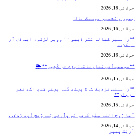
جولائی 16, 2026
جموں و کشمیر موسمک حال:
جولائی 16, 2026
**رانبیر کنالہ مَنٛز ڈبِیو ۱۰ وۄہر لٔڑکہِ، ایس ڈی آر
ایفَن…
جولائی 16, 2026
**موسمیٲتی مَنزَرنامَہ: جۆم تہٕ کٔشِیر** 🌦️
جولائی 15, 2026
**رَامبنَس نزدیٖک گاڈِ پؠٹھ کَنہ پؠنہٕ کِنؠ اکھ نفر
ازجان**
جولائی 15, 2026
آغا رُوح اللہ سٕنٛدِ طَرفہٕ نٔو پٲرٹی بَناوَنچ ڈَپھ رَد؛…
جولائی 14, 2026
أزِیُک پیپر