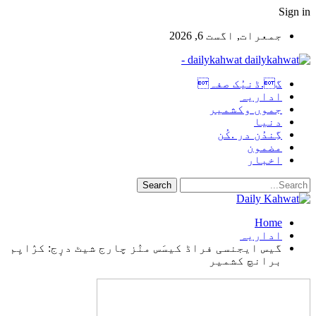
Sign in
جمعرات, اگست 6, 2026
dailykahwat -
گ.ڈنیُک صفہ
اداریہ
جموں وکشمیر
دنیا
گِندُن در .کُن
مضمون
اخبار
Home
اداریہ
گیس ایجنسی فراڈ کیسَس منٛز چارج شیٹ درٕج: کرٛایِم
برانچ کشمیر