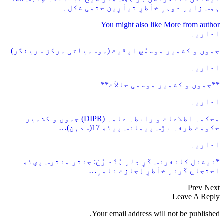
ہِمِس زایہِ دۄہہٕ خٲطرٕ تیٲرِین حتمی شکل۔
You might also like
More from author
اداریہ
جموں و کشمیر موسمُچ اپڈیٹ (موسمیاتی مرکز سرینگر)
اداریہ
**جموں و كشمیر موسمی حالأت**
اداریہ
محکمہ اطلاعات و رابطہ عامہ (DIPR) جموں و کشمیر
حکومت طرفہ بڑس پیمانس پیٹھ 17(سدہن)…
اداریہ
*نیشنل کانفرنس کَرِ دِلہِ ہُنٛد رُخ: جنتر منترس پؠٹھ
احتجاج کَرنہِ خٲطرٕ اِجازت نامہٕ…
Prev
Next
Leave A Reply
Your email address will not be published.