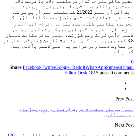
بشیر شاگو سٕنٛز خانٛدارِنہِ شگفتس خٕلاف چھُ فرسٹ کلاس
مجسٹریٹ بڈگام عدالتَس منٛز چارج شیٹ درٕج کرنہٕ آمُت۔
ایف آئی آر نمبر 21/2022 کِس سلسلس منز آر پی سی کِس
متعلقہٕ دفعاتن تحت۔تٔمۍ ووٚن زِ مقدمُک آغاز گوٚو اکہِ
تحریری شِکایتہٕ سۭتۍ یَتھ منٛز یہِ الزام اوس آمُت زِ
مُلزِم زاہد بشیر شاگوَن اوس دھوکہٕ دِتھ گیس ایجنسی
لاسنہٕ حٲصِل کرنُک وعدٕ کوٚرمُت، ییٚمہِ بدلہٕ شکایت کنندَن
3.8 لَچھ رۄپیہِ ادا کٔرۍ۔ پتہٕ دِژ مُلزِمن شِکایتَس نقلی تہٕ
من بناوت دستاویز فراہم یِم اصلی لاسنہِ پٲٹھۍ پیش
کرنہٕ آے۔
0
Share
Facebook
Twitter
Google+
ReddIt
WhatsApp
Pinterest
Email
Editor Desk
1815 posts
0 comments
Prev Post
پلوٲمِس منٛز منشیات فروش گِرِفتار، چرٕس ہیوٗ مادٕ
برآمد: پُلیٖس
Next Post
نیشنلن کانفرنسن دِژ جمِس منٛز شیخ عبداللہ سٕنٛدِس 120