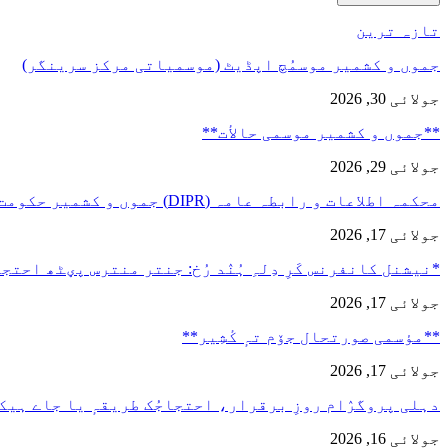
تازہ ترین
جموں و کشمیر موسمُچ اپڈیٹ (موسمیاتی مرکز سرینگر)
جولائی 30, 2026
**جموں و كشمیر موسمی حالأت**
جولائی 29, 2026
محکمہ اطلاعات و رابطہ عامہ (DIPR) جموں و کشمیر حکومت طرفہ…
جولائی 17, 2026
*نیشنل کانفرنس کَرِ دِلہِ ہُنٛد رُخ: جنتر منترس پؠٹھ احت
جولائی 17, 2026
**مؤسمی صورتحال جۆم تہٕ کٔشِیر**
جولائی 17, 2026
دہلی پروگرٛام روزِ برقرار، احتجاجُک طریقہٕ یا جاے ہیک
جولائی 16, 2026