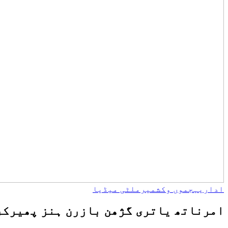
اداریہ
جموں وکشمیر
ملٹی میڈیا
امرناتھ یاتری گژھن بازرن ہنز پھیرکرٕنۍ، 