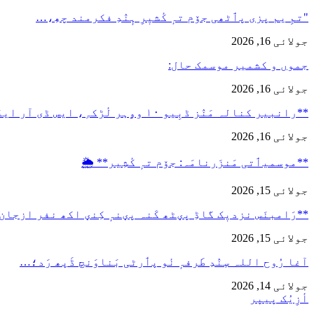
"تمِ یم پزی پٲٹھی جۆم تہٕ کٔشیٖرِ ہٕنٛدِ فکرمند چھِ،…
جولائی 16, 2026
جموں و کشمیر موسمک حال:
جولائی 16, 2026
**رانبیر کنالہ مَنٛز ڈبِیو ۱۰ وۄہر لٔڑکہِ، ایس ڈی آر ایفَن…
جولائی 16, 2026
**موسمیٲتی مَنزَرنامَہ: جۆم تہٕ کٔشِیر** 🌦️
جولائی 15, 2026
**رَامبنَس نزدیٖک گاڈِ پؠٹھ کَنہ پؠنہٕ کِنؠ اکھ نفر ازجان
جولائی 15, 2026
آغا رُوح اللہ سٕنٛدِ طَرفہٕ نٔو پٲرٹی بَناوَنچ ڈَپھ رَد؛…
جولائی 14, 2026
أزِیُک پیپر