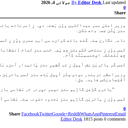
Last updated
Editor Desk
By
جولائی 4, 2026
0
Share
وزیر اعلیٰ عمر عبداللہن ووُن ہَفتہ دۄہ زِ امرناتھ یاتری گ
منز پَنُن حِصہ دِتھ سَکن۔
نامہ نگارن سِتہ کَتھ باتھ کران، سی ایم عمرن ووُن زِ تٔمس چھ
تٔمس ووُن زِ منتخب حُکومتن چھِ پَنِہ حَدس منز تَمام اِنتِظا
چھِ مُتعلقہ اؠجنسیہُنٛد کٲم۔
تٔمس کٔر یاتریَن نِش اَپیل زِ تِم کٔشِیرِ منز پَائیدار اَمن، بَ
وزیراعظم نریندر مودی سٕنٛز اَپیل یَتھ منز تٔمس یاتریَن سِتہ 
اَقْتِصادِیَتَس فایدہ مِلِ۔
"یاتری گژھن گاڑیو منز نیبر نؠرنہِ تہِ مَقامی بازارن
تٔمس ووُن زِ یاتریَن گاڑیو منز مَحدود تھَونہ سِتہ مَقامی اَقْ
0
Share
Facebook
Twitter
Google+
ReddIt
WhatsApp
Pinterest
Email
Editor Desk
1815 posts
0 comments