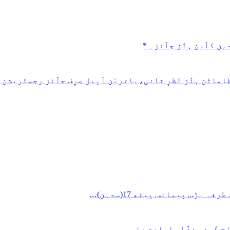
ین کٲمن ہنٛز جٲئزہ *
ج کَرنہِ خٲطرٕ اِجازت نامہٕ…