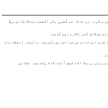
ہ دِن تاکہ تِم کٔشِیرِ ہنٛز اَقْتِصادِیَت (اِکانومی)
ھ پَسَلامَت گھر دَلان واپس گژھن۔
ن تہِ شری امرناتھ جی شرائن بورڈَس سِتہ وابَستہ اِنتِظامات
رن۔
رن ووُن یہِ چھُ اکھ خوش آئند قَدم یَتھ سِتہ مَقامی