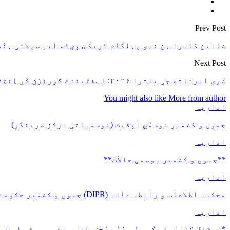
Prev Post
شالین کابرا ہن نیو پہلگام ٹریکس پؠٹھ آبہِ سپلائی ہنٛد
Next Post
شری امرناتھ جی یاترا ۲۰۲۶: لٮفٹیننٹ گورنرَن کٔر اِنتِظاماتَن ہنٛز نَظرِ ثانی،یاتریَن اَپیل صِرِف جٲئز رجسٹریشن پَتہ کَرن سَفَر شُروع
You might also like
More from author
اداریہ
جموں و کشمیر موسمُچ اپڈیٹ (موسمیاتی مرکز سرینگر)
اداریہ
**جموں و كشمیر موسمی حالأت**
اداریہ
محکمہ اطلاعات و رابطہ عامہ (DIPR) جموں و کشمیر حکومت طرفہ بڑس پیمانس پیٹھ 17(سدہن)…
اداریہ
*نیشنل کانفرنس کَرِ دِلہِ ہُنٛد رُخ: جنتر منترس پؠٹھ احتجا