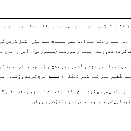
ژھن گاڑیو منٛز نیبر نؠرنہِ تہِ مقامی بازارن ہنز پھیری کرن
ِ اُمید زِ بٔڈِس تعدادس منز عقیدت مند ییَن، سَہل دَرشن کٔرِت
مات کٔرِتھ تھۄومِت، ییٚلہِ زِ سُورَکْشا (سیکورٹی)، اَمن واما
اہَمی اِتِحاد تہِ جۆم و کٔشِیرِ ہنٛز فلاح و بَہبود خٲطرہ دُعا کَ
کٔشِیرِ منز پَنِہ سَفَر بَجٹُک
۱۰ فیصد
خَرچ کَرنُک ووُنُتھ، عم
 ہنٛز پھیری کرنہ دِن۔ نَتہ کِتھ کَن کَرن تِم پونصہ خَرچ؟”
تِصادِیَتَس منز حِصہ دِنس منز رُکاوَٹ چھِ یِوان۔