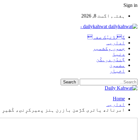
Sign in
ہفتہ, اگست 8, 2026
dailykahwat -
گ.ڈنیُک صفہ
اداریہ
جموں وکشمیر
دنیا
گِندُن در .کُن
مضمون
اخبار
Home
اداریہ
امرناتھ یاتری گژھن بازرن ہنز پھیرکرٕنۍ، کٔشِیرِ ہنٛز