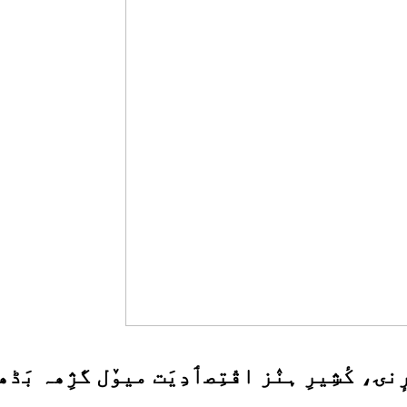
کٔشِیرِ ہنٛز اقْتِصٲدِیَت میوٚل گژِھہ بَڈ