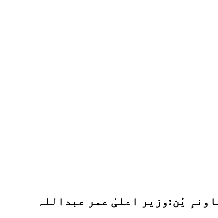
ھاونہٕ یُن:وزیر اعلیٰ عمر عبداللہ