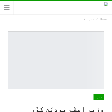
Home
دنیا
دنیا
وزیر اعظم مودیَن کوٚر