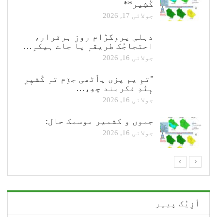
کٔشِیر**
جولائی 17, 2026
دہلی پروگرٛام روزِ برقرار،
احتجاجُک طریقہٕ یا جاے ہیکہِ…
جولائی 16, 2026
"تمِ یم پزی پٲٹھی جۆم تہٕ کٔشیٖرِ
ہٕنٛدِ فکرمند چھِ،…
جولائی 16, 2026
جموں و کشمیر موسمک حال:
جولائی 16, 2026
أزِیُک پیپر