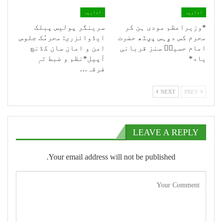
اداریہ
اداریہ
*وزیراعظم مودی ہن کر
سرینگر پولیس پبلک
محرم کس دۄہس پؠٹھ حضرت
ایڈوائزری: محرمُک جلوس
امام حسینؑ سنز قربانی
امن و امان سان کڈنچ
یاد*
اَپیل*نظم و ضبط تہٕ
فرقہ…
NEXT
PREV
LEAVE A REPLY
Your email address will not be published.