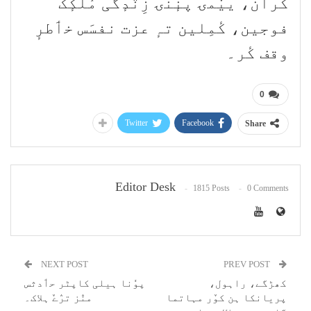
کران، ییٚمۍ پنٕنۍ زِنٛدٕگی مُلکٕک
فوجین، کٔمِلین تہٕ عزت نفسَس خٲطرٕ
وقف کٔر۔
0
Twitter
Facebook
Share
Editor Desk
1815 Posts
0 Comments
NEXT POST
PREV POST
کھڑگے، راہول،
پوٗنا ہیلی کاپٹر حٲدثس
پریانکا ہن کوٚر مہاتما
منٛز ترٛےٚ ہلاک۔