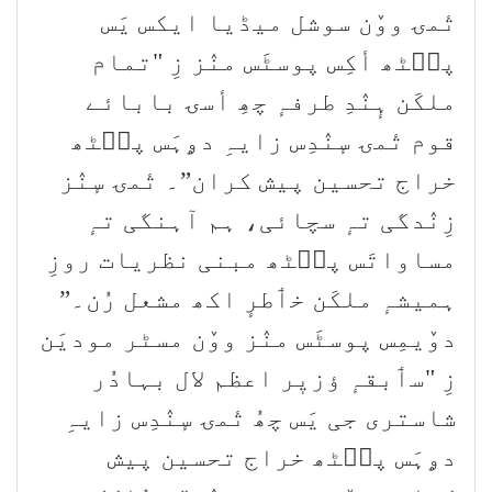
تٔمۍ ووٚن سوشل میڈیا ایکس یَس
پٮ۪ٹھ أکِس پوسٹَس منٛز زِ "تمام
ملکَن ہٕنٛدِ طرفہٕ چھِ أسۍ بابائے
قوم تٔمۍ سٕنٛدِس زایہِ دۄہَس پٮ۪ٹھ
خراج تحسین پیش کران”۔ تٔمۍ سٕنٛز
زِنٛدگی تہٕ سچائی، ہم آہنگی تہٕ
مساواتَس پٮ۪ٹھ مبنی نظریات روزِ
ہمیشہٕ ملکَن خٲطرٕ اکھ مشعل رُن۔”
دوٚیمِس پوسٹَس منٛز ووٚن مسٹر مودیَن
زِ "سٲبقہٕ ؤزیٖر اعظم لال بہادُر
شاستری جی یَس چھُ تٔمۍ سٕنٛدِس زایہِ
دۄہَس پٮ۪ٹھ خراج تحسین پیش