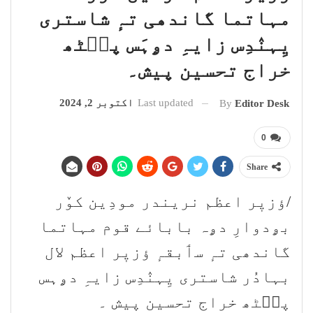
مہاتما گاندھی تہٕ شاستری
یِہنٛدِس زایہِ دۄہَس پٮ۪ٹھ
خراج تحسین پیش۔
Last updated
اکتوبر 2, 2024
By
Editor Desk
0
Share
/ؤزیٖر اعظم نریندر مودِین کوٚر
بۄدوارِ دۄہ بابائے قوم مہاتما
گاندھی تہٕ سٲبقہٕ ؤزیٖر اعظم لال
بہادُر شاستری یِہنٛدِس زایہِ دۄہس
پٮ۪ٹھ خراج تحسین پیش ۔