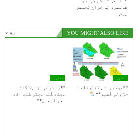
گاندھی تہٕ لال بہادر
شاستری یَس خراج تحسین
پیش۔
YOU MIGHT ALSO LIKE
All
اداریہ
اداریہ
**موسمیٲتی مَنزَرنامَہ:
**رَامبنَس نزدیٖک گاڈِ
جۆم تہٕ کٔشِیر**
پؠٹھ کَنہ پؠنہٕ کِنؠ اکھ
نفر ازجان**