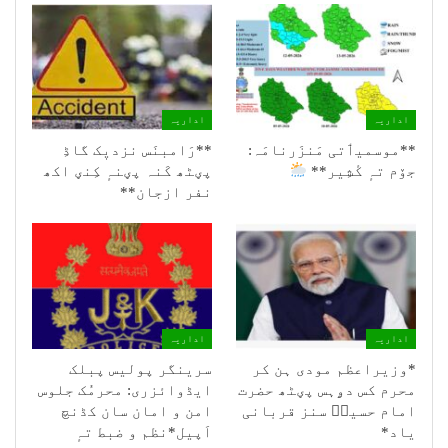
اداریہ
اداریہ
**موسمیٲتی مَنزَرنامَہ:
**رَامبنَس نزدیٖک گاڈِ
جۆم تہٕ کٔشِیر**
پؠٹھ کَنہ پؠنہٕ کِنؠ اکھ
نفر ازجان**
اداریہ
اداریہ
*وزیراعظم مودی ہن کر
سرینگر پولیس پبلک
محرم کس دۄہس پؠٹھ حضرت
ایڈوائزری: محرمُک جلوس
امام حسینؑ سنز قربانی
امن و امان سان کڈنچ
یاد*
اَپیل*نظم و ضبط تہٕ