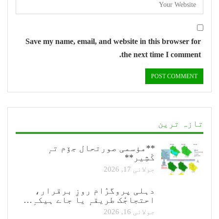
Save my name, email, and website in this browser for
the next time I comment.
تازہ ترین
**مؤسمی صورتحال جۆم تہٕ
کٔشِیر**
جولائی 17, 2026
دہلی پروگرٛام روزِ برقرار،
احتجاجُک طریقہٕ یا جاے ہیکہِ…
جولائی 16, 2026