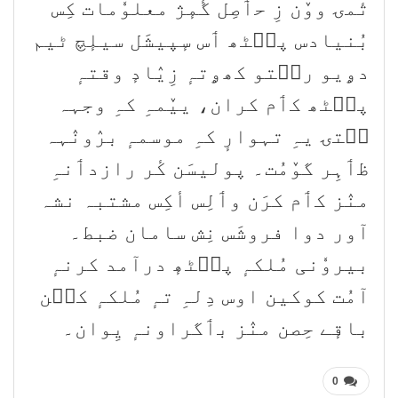
تٔمۍ ووٚن زِ حٲصِل گٔمٕژ معلوٗمات کِس
بُنیادس پٮ۪ٹھ ٲس سٕپیشَل سیلٕچ ٹیم
دۄیو رٮ۪تو کھۄتہٕ زِیٛادٕ وقتہٕ
پٮ۪ٹھ کٲم کران، ییٚمہِ کہِ وجہہ
سۭتۍ یہِ تہوارٕ کہِ موسمہٕ برٛونٛہہ
ظٲہِر گوٚمُت۔ پولیسَن کٔر رازدٲنہِ
منٛز کٲم کرَن وٲلِس أکِس مشتبہ نشہ
آور دوا فروشَس نِش سامان ضبط۔
بیروٗنی مُلکہٕ پٮ۪ٹھٕ درآمد کرنہٕ
آمُت کوکین اوس دِلہِ تہٕ مُلکہٕ کٮ۪ن
باقٕے حِصن منٛز بٲگراونہٕ یِوان۔
0