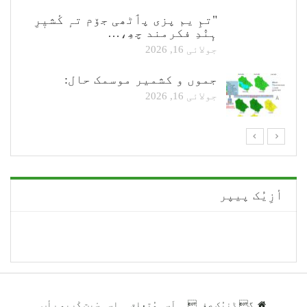
"تمِ یم پزی پٲٹھی جۆم تہٕ کٔشیٖرِ
ہٕنٛدِ فکرمند چھِ،…
جولائی 16, 2026
جموں و کشمیر موسمک حال:
جولائی 16, 2026
أزِیُک پیپر
گ.ڈنیُک صفہ
اَسہِ مُتعلِق
اسہِ سْیت کْریو رأب