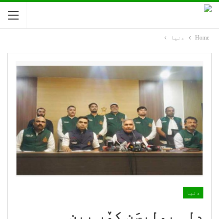
Home
دنیا
دنیا
دِلہِ پولیسَن کوٚر بین