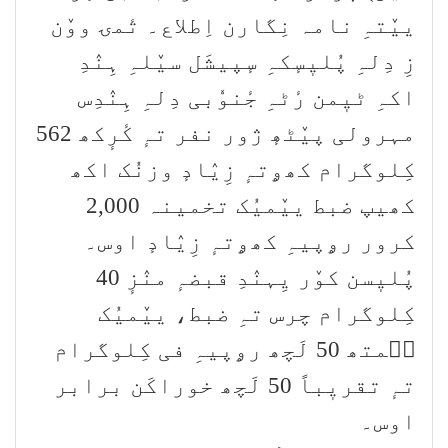
ییٚتہِ نامہ نِگارن اِطلاع۔ تٔمۍ ووٚن
زِ دِلہِ پُلیٖسٕکہِ سٕپیشَل سیٚلہِ ہِنٛدِ
اکہِ ٹیٖمن رٔٹہِ جٔنوٗبی دِلہِ ہِنٛدِس
مہرولی پیٚٹھٕ ژور نفر تہٕ کٔرٕکھ 562
کِلوگرام کھۄتہٕ زِیٛادٕ وزنُک اکھ
کھیپ ضبط ییٚمیُک تخمینہ 2,000
کرور رۄپیہِ کھۄتہٕ زِیٛادٕ اوس۔
پُلیٖسن کوٚر یِہنٛدِ قبضہٕ منٛزٕ 40
کِلوگرام چرس تہِ ضبط، ییٚمیُک
قۭمتھ 50 لَچھ رۄپیہِ فی کِلوگرام
تہٕ تقریٖباً 50 لَچھ خوراکَن برابر
اوس۔