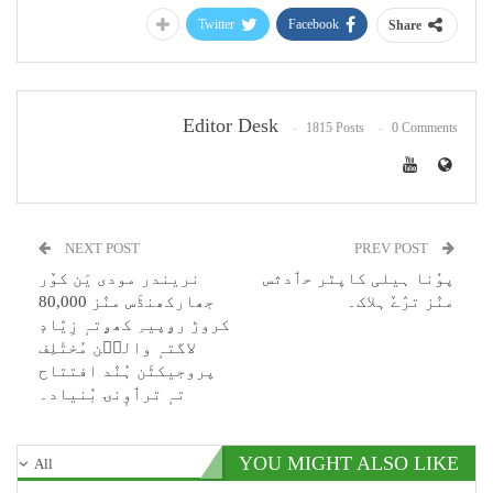
Twitter
Facebook
Share
Editor Desk
1815 Posts
0 Comments
NEXT POST
PREV POST
پوٗنا ہیلی کاپٹر حٲدثس
نریندر مودی یَن کوٚر
منٛز ترٛےٚ ہلاک۔
جھارکھنڈَس منٛز 80,000
کروڑ رۄپیہِ کھۄتہٕ زِیٛادٕ
لاگتہٕ والٮ۪ن مُختٔلِف
پروجیکٹَن ہُنٛد افتتاح
تہٕ ترٲوٕنۍ بُنیاد۔
YOU MIGHT ALSO LIKE
All