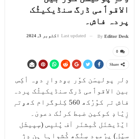
الاقوٲمی ڈرگ سنڈیکیٹُک
پردہ فاش۔
Last updated
اکتوبر 3, 2024
By
Editor Desk
0
Share
دِلہِ پولیسَن کوٚر بۄدوارِ دۄہ أکِس
بین الاقوٲمی ڈرگ سنڈیکیٹُک پردہ
فاش تہٕ کوٚرُکھ 560 کِلوگرام کھۄتہٕ
زِیٛادٕ کوکین ضبط کرنُک دعویٰ۔
ایٚڈیشنَل کٔمِشنَر آف پُلیٖس (سٕپیشَل
سیٚل) پرٛمود سِنٛگھ کُشواہا ہن دِژ