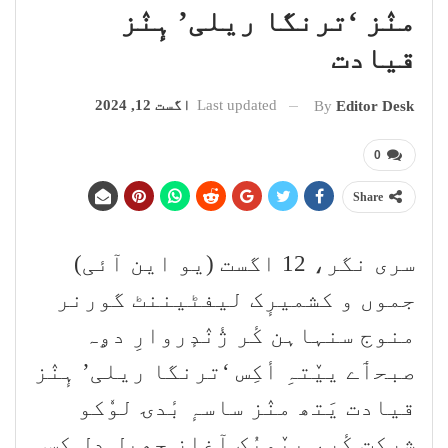
منٛز ‘ترنگا ریلی’ ہٕنٛز
قیادت
Last updated
اگست 12, 2024
By
Editor Desk
0
Share
سری نگر، 12 اگست (یو این آئی)
جموں و کشمیرٕک لیفٹیننٹ گورنر
منوج سنہاہن کٔر ژٔنٛدٕروارِ دۄہ
صبحٲے ییٚتہِ أکِس ‘ترنگا ریلی’ ہٕنٛز
قیادت یَتھ منٛز ساسہٕ بٔدۍ لوٗکو
شِرکت کٔر، ییٚمیُک آغاز جھیل دل کِس