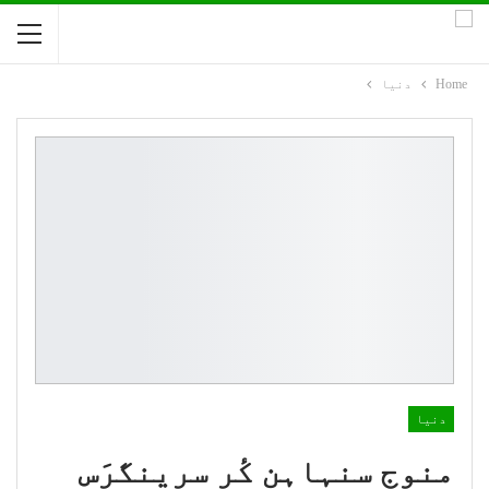
Home
دنیا
دنیا
منوج سنہاہن کٔر سرینگرَس