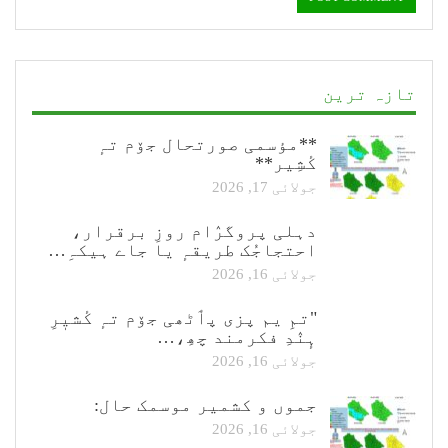
تازہ ترین
**مؤسمی صورتحال جۆم تہٕ
کٔشِیر**
جولائی 17, 2026
دہلی پروگرٛام روزِ برقرار،
احتجاجُک طریقہٕ یا جاے ہیکہِ…
جولائی 16, 2026
"تمِ یم پزی پٲٹھی جۆم تہٕ کٔشیٖرِ
ہٕنٛدِ فکرمند چھِ،…
جولائی 16, 2026
جموں و کشمیر موسمک حال:
جولائی 16, 2026