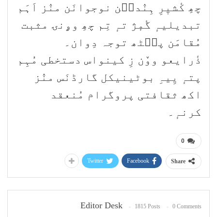
چھِ کٔشیٖرِ ہِنٛدٮ۪ن نوجوانَن منٛز اَہَم
تبدیلیہٕ گٔمٕژ تہٕ تِم چھِ وۄنۍ مثبت
مُقامَن پٮ۪ٹھ توجہ دِوان۔
ذٔرایعو ووٚن زِ کینواس دستخطی مُہِم
پتہٕ یِیہِ بوٹینیکل گارڈنَس منٛز
اکھ ثقافتی پروگرام مُنعقد
کرنہٕ۔
0
Twitter
Facebook
Share
Editor Desk
1815 Posts
0 Comments