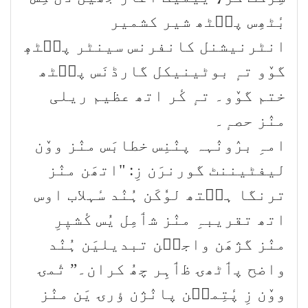
بٔٹھِس پٮ۪ٹھ شیر کشمیر
انٹرنیشنل کانفرنس سینٹر پٮ۪ٹھٕ
گوٚو تہٕ بوٹینیکل گارڈنَس پٮ۪ٹھ
ختم گوٚو۔ تہٕ کٔر اتھ عظیم ریلی
منٛز حصہٕ۔
امہِ برٛونٛہہ پنٛنِس خطابَس منٛز ووٚن
لیفٹیننٹ گورنرَن زِ: "اتھَن منٛز
ترنگا ہٮ۪تھ لوٗکَن ہُنٛد سٔہلاب اوس
اتھ تقریبہِ منٛز شٲمِل یُس کٔشیٖرِ
منٛز گژھَن واجٮ۪ن تبدیلیَن ہُنٛد
واضح پٲٹھۍ ظٲہِر چھُ کران۔” تٔمۍ
ووٚن زِ پٔتِمٮ۪ن پانٛژن ؤرۍ یَن منٛز