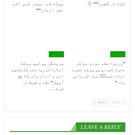
جۆم تہٕ کٔشِیر**
پؠٹھ کَنہ پؠنہٕ کِنؠ اکھ
نفر ازجان**
اداریہ
اداریہ
*وزیراعظم مودی ہن کر
سرینگر پولیس پبلک
محرم کس دۄہس پؠٹھ حضرت
ایڈوائزری: محرمُک جلوس
امام حسینؑ سنز قربانی
امن و امان سان کڈنچ
یاد*
اَپیل*نظم و ضبط تہٕ
فرقہ…
NEXT
PREV
LEAVE A REPLY