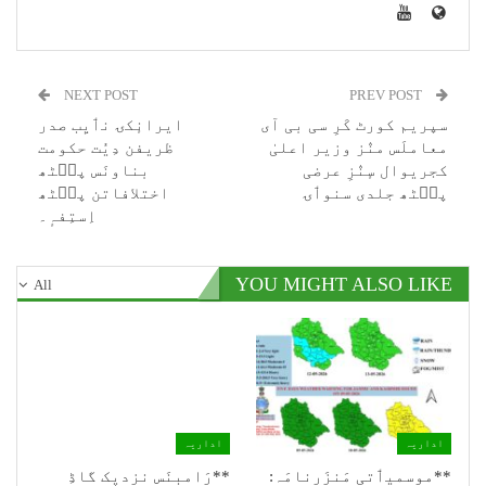
NEXT POST
PREV POST
سپریم کورٹ کَرِ سی بی آی
ایرانٕکۍ نٲیِب صدر
معاملَس منٛز وزیر اعلیٰ
ظریفن دِیُت حکومت
کجریوال سٕنٛزِ عرضی
بناونَس پٮ۪ٹھ
پٮ۪ٹھ جلدی سنوٲۍ
اختلافاتن پٮ۪ٹھ
اِستِفہٕ۔
YOU MIGHT ALSO LIKE
All
اداریہ
اداریہ
**موسمیٲتی مَنزَرنامَہ:
**رَامبنَس نزدیٖک گاڈِ