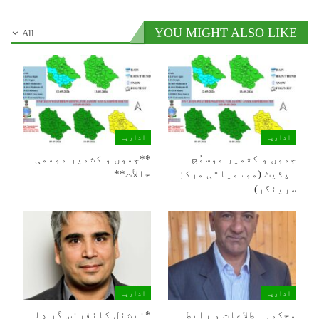
YOU MIGHT ALSO LIKE
All
اداریہ
اداریہ
جموں و کشمیر موسمُچ
**جموں و كشمیر موسمی
اپڈیٹ (موسمیاتی مرکز
حالأت**
سرینگر)
اداریہ
اداریہ
محکمہ اطلاعات و رابطہ
*نیشنل کانفرنس کَرِ دِلہِ