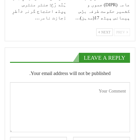
عامہ (DIPR) جموں و
ہُنٛد رُخ: جنتر منترس
کشمیر حکومت طرفہ بڑس
پؠٹھ احتجاج کَرنہِ خٲطرٕ
پیمانس پیٹھ 17(سدہن)…
اِجازت نامہٕ…
NEXT
PREV
LEAVE A REPLY
Your email address will not be published.