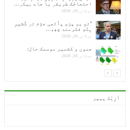
احتجاجُک طریقہٕ یا جاے ہیکہِ…
جولائی 16, 2026
"تمِ یم پزی پٲٹھی جۆم تہٕ کٔشیٖرِ
ہٕنٛدِ فکرمند چھِ،…
جولائی 16, 2026
جموں و کشمیر موسمک حال:
جولائی 16, 2026
أزِیُک پیپر