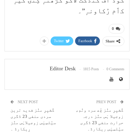
کوڈ آف کنڈکٹ لاگو گژھنہٕ کِنۍ گٔیہٕ
کٲم رُکاونہٕ”۔
0
Twitter
Facebook
Share
Editor Desk
1815 Posts
0 Comments
NEXT POST
PREV POST
کٔشیٖرِ منٛز چُھ سرد ونٛدٕ،
کٔشیٖرِ منٛز شدید ترین
زوجیلا ہَس منٛز درجہ
سردی منفی 23 ڈگری
حرارت منفی 23 ڈگری
سیٚلسِیَس زوجیلاہَس منٛز
سیٚلسِیَس ریکارڈ۔
رِیکارڈ ۔