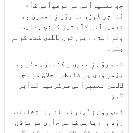
چھِ تعمیٖرٲتی تہٕ ترقیٲتی کٲم
مُتٲثِر گٔمٕژ، تہٕ ووٚن زِ افسرَن چھِ
تعمیٖرٲتی کٲم تیز کرنٕچ ہِدایت
دِنہٕ آمٕژ۔ رپورٹرن سۭتۍ کتھ کرنہٕ
پتہٕ۔
تٔمۍ ووٚن زِ جموں و کشمیرَس منٛز چھِ
ییٚمہِ ؤرۍ یہِ ضابطہٕ اخلاق کہِ وجہ
سۭتۍ تعمیٖرٲتی سرگرمیہِ مُتٲثِر
گٔمٕژ۔
تٔمۍ ووٚن زِ "پارلیمانی اِنتِخابات
روٗد واریاہس کالس جٲری تہٕ ماڈل