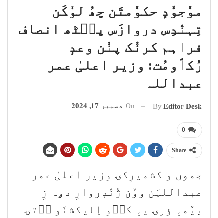
موٗجوٗدٕ حکوٗمتَن چھُ لوٗکَن
تِہنٛدِس دروازَس پٮ۪ٹھ انصاف
فراہم کرنُک پنُن وعدٕ
رُکٲومُت: وزیر اعلیٰ عمر
عبداللہ
On
دسمبر 17, 2024
By
Editor Desk
0
Share
جموں و کشمیرٕکۍ وزیر اعلیٰ عمر
عبداللہَن ووٚن ژٔنٛدٕروارِ دۄہ زِ
ییٚمہِ ؤرۍ یہِ کٮ۪و اِلیکشنَو سۭتۍ