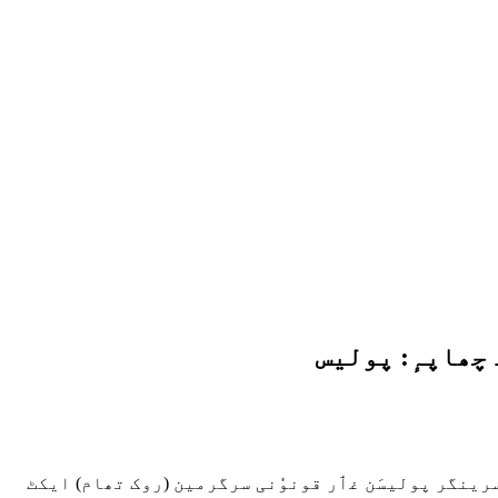
 چھاپہٕ: پولیس
ٔر سرینگر پولیسَن غٲر قونوٗنی سرگرمین (روک تھام) ایکٹ