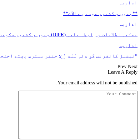
اداریہ
**جموں و كشمیر موسمی حالأت**
اداریہ
محکمہ اطلاعات و رابطہ عامہ (DIPR) جموں و کشمیر حکومت طرفہ بڑس پیمانس پیٹھ 17(سدہن)…
اداریہ
*نیشنل کانفرنس کَرِ دِلہِ ہُنٛد رُخ: جنتر منترس پؠٹھ احتجا
Prev
Next
Leave A Reply
Your email address will not be published.