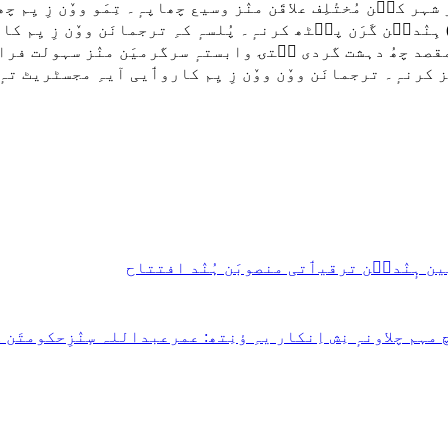
 شہر کٮ۪ن مُختٔلِف علاقَن منٛز وسیع چھاپہٕ۔ تِمَو ووٚن زِ ی
دٮ۪ن گَرَن پٮ۪ٹھ کرنہٕ۔ پُلسہٕ کہِ ترجمانَن ووٚن زِ یِم کار
ٛد مقصد چھُ دہشت گردی سۭتۍ وابستہٕ سرگرمیَن منٛز سہولت فرا
ن ہٕنٛدٮ۪ن ترقیٲتی منصوبَن ہُنٛد افتتاح
 چلاونہٕ نِش اِنکار یہِ ؤنِتھ: عمرعبداللہ سٕنٛزِحکومتَن کٔر 