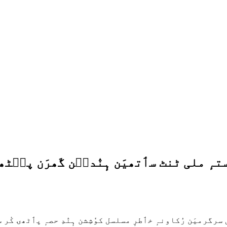
ہٕ ملی ٹنٹ سٲتھیَن ہٕنٛدٮ۪ن گَھرَن پٮ۪ٹھ
سرگرمیَن رُکاونہٕ خٲطرٕ مسلسل کوٗشِشن ہٕنٛدِ حصہٕ پٲٹھۍ ک