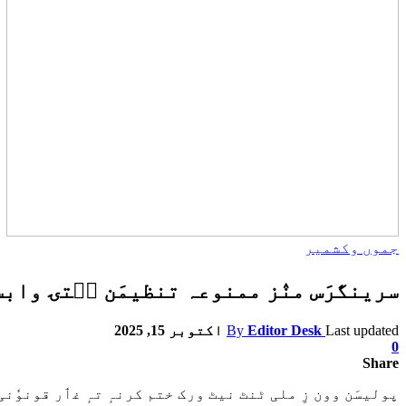
جموں وکشمیر
سرینگرَس منٛز ممنوعہ تنظیمَن سۭتۍ وابست
Last updated
Editor Desk
By
اکتوبر 15, 2025
0
Share
پولیسَن وون زِ ملی ٹنٹ نیٹ ورک ختم کرنہٕ تہٕ غٲر قونوٗنی 