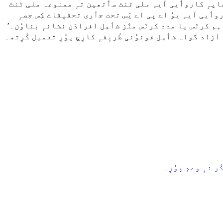
ِم چھاپہٕ کاروٲیی آیہِ ملی ٹنٹ سٲتھین تہٕ ممنوعہ ملی ٹنٹ
وٲیی آیہِ یوٗ اے پی اے یَس تحت جٲری تحقیٖقات کِس حِصہٕ
ہم کرنَس یا مدد کرنَس منٛز شٲمِل افرادَن نشانہٕ بناوُن۔’
نہٕ وعدٕ پوٗرٕ۔