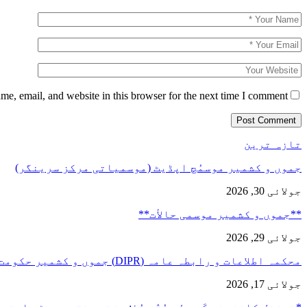
e, email, and website in this browser for the next time I comment.
تازہ ترین
جموں و کشمیر موسمُچ اپڈیٹ (موسمیاتی مرکز سرینگر)
جولائی 30, 2026
**جموں و كشمیر موسمی حالأت**
جولائی 29, 2026
محکمہ اطلاعات و رابطہ عامہ (DIPR) جموں و کشمیر حکومت طرفہ…
جولائی 17, 2026