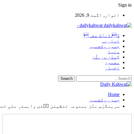
Sign in
اتوار, اگست 9, 2026
dailykahwat -
گ.ڈنیُک صفہ
اداریہ
جموں وکشمیر
دنیا
گِندُن در .کُن
مضمون
اخبار
Home
جموں وکشمیر
سرینگرَس منٛز ممنوعہ تنظیمَن سۭتۍ وابستہٕ ملی ٹنٹ 