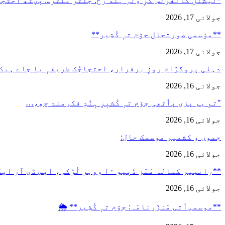
*نیشنل کانفرنس کَرِ دِلہِ ہُنٛد رُخ: جنتر منترس پؠٹھ احت
جولائی 17, 2026
**مؤسمی صورتحال جۆم تہٕ کٔشِیر**
جولائی 17, 2026
دہلی پروگرٛام روزِ برقرار، احتجاجُک طریقہٕ یا جاے ہیک
جولائی 16, 2026
"تمِ یم پزی پٲٹھی جۆم تہٕ کٔشیٖرِ ہٕنٛدِ فکرمند چھِ،…
جولائی 16, 2026
جموں و کشمیر موسمک حال:
جولائی 16, 2026
**رانبیر کنالہ مَنٛز ڈبِیو ۱۰ وۄہر لٔڑکہِ، ایس ڈی آر ایفَن…
جولائی 16, 2026
**موسمیٲتی مَنزَرنامَہ: جۆم تہٕ کٔشِیر** 🌦️