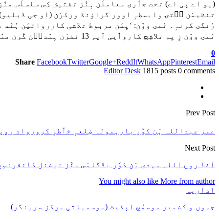
(یو اے پی اے) تحت جٲری معاملَن ہٕنٛز تفتیش کِس سلسلَس منٛز
تنظیمَن سۭتۍ وابسطہٕ اوور گراؤنڈ ورکرَن (او جی ڈبلیو) ہِنٛ
رٔنگۍ کرنہٕ۔ تٔمۍ ووٚن: ‘یِمَن مربوط تلاشی کارروائیَن ہُن
تٔمۍ ووٚن زِ یِم تلاشٕچ کاروٲیی آیہِ 13 نفرَن ہِنٛدٮ۪ن گَرن منٛز کرنہٕ۔ ترجمانَن ووٚن ووٚن زِ یِم کاروٲیی آیہِ مجسٹریٹ تہٕ آزاد گواہ شٲمِل قونوٗنی طٔریٖقہٕ کارٕچ پوٗرٕ تعمیل کٔرِتھ۔
0
Share
Facebook
Twitter
Google+
ReddIt
WhatsApp
Pinterest
Email
Editor Desk
1815 posts
0 comments
Prev Post
عمر عبداللہ ہَن کوٚر بارہمولہ ضِلعہٕ خٲطرٕ کرورواد رۄپی
Next Post
آغا روح اللہ مہدی یَن کوٚر بڈگامَس منٛز نیشنل کانفرنسٕچ مہم
You might also like
More from author
اداریہ
جموں و کشمیر موسمُچ اپڈیٹ (موسمیاتی مرکز سرینگر)