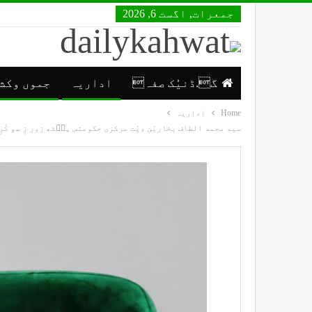
جمعرات, اگست 6, 2026
گ.ڈنیُک صفہ
اداریہ
جموں وکش
Home
اداریہ
سید محمد الطاف بخاریَن دِیُت مرکزی حکومتس پٮ۪ٹھ زور زِ سۅ کٔرِنۍ جموں و کشمیرُک ریاستی درجہ