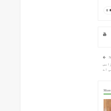
0
N
زامس
ی اے
More