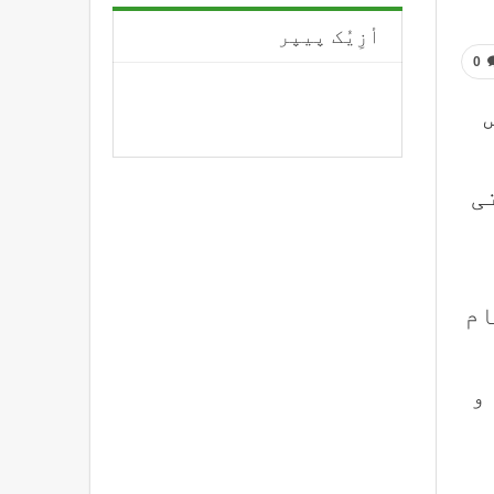
أزِیُک پیپر
0
تی
ٮ۪ٹھٕ 35 ؤرین تام
 و