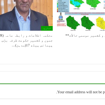
اداریہ
و كشمیر موسمی حالأت**
جموں و کشمیر حکومت طرفہ بڑس
پیمانس پیٹھ 17(سدہن)…
Your email address will not be p