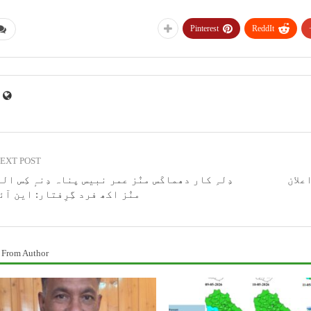
Pinterest
ReddIt
EXT POST
اعلان
دِلہِ کار دھماکَس منٛز عمر نبیس پناہ دِنہٕ کِس ال
منٛز اکھ فرد گِرِفتار: این آئ
 From Author