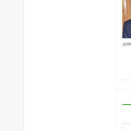
محکمہ اطلاعات و رابطہ عامہ (DIPR)