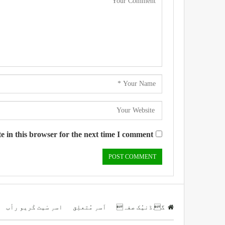
 in this browser for the next time I comment.
گ.ڈنیُک صفہ
اَسہِ مُتعلِق
اسہِ سْیت کْریو رأب