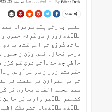
Last updated
نومبر 25, 2025
By
Editor Desk
Share
پننہِ پارٹی ہٕنٛدِ سربراہ سید 
پٮ۪ٹھ زور زِ سۄ کٔرِنۍ جموں و
باتھ شُروٗع تہٕ امہِ کَتھ باتھِ 
درجہٕ بَحال۔ تٔمۍ ووٚن زِ جموں
خٲطرٕ چھُ جذبٲتی فرق کم کرُن ض
تہٕ یہِ متوازن تہٕ منصفانہٕ بن
سید محمد الطاف بخاری یَن کٔر گِر
کشمیرٕ نٮ۪بر واریاہَن جاین کٔ
پٮ۪ٹھ سٮ۪ٹھاہ تشویشُک اِظہا