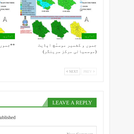
اداریہ
اداریہ
جموں و کشمیر موسمُچ اپڈیٹ
**جموں 
(موسمیاتی مرکز سرینگر)
NEXT
PREV
LEAVE A REPLY
ublished.