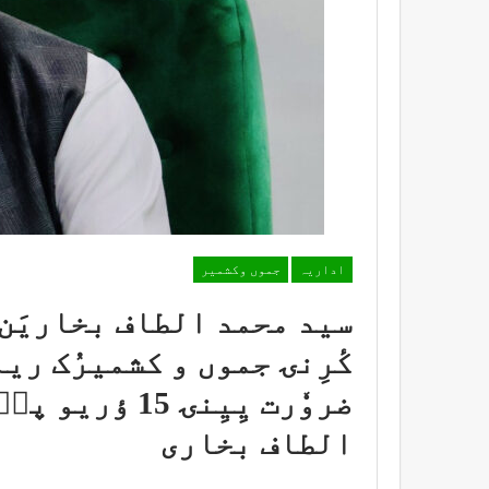
اداریہ
جموں وکشمیر
سید محمد الطاف بخاریَن 
کٔرِنۍ جموں و کشمیرُک ریا
الطاف بخاری