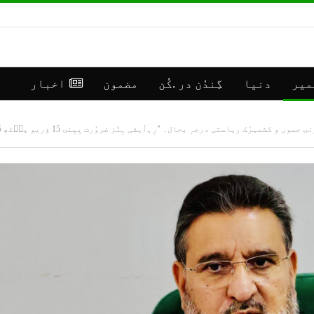
میر
دنیا
گِندُن در .کُن
مضمون
اخبار
ٕ بحال۔ "رِہٲیشی ہٕنٛز ضروٗرت یِیِنۍ 15 ؤریو پٮ۪ٹھٕ 35 ؤرین تام ہُراونہٕ”:سید محمد الطاف بخاری
**رانبیر
جموں
کنالہ مَنٛز
کشمی
ڈبِیو ۱۰
اپڈی
وۄہر لٔڑکہِ،
(موس
ایس ڈی آر ایفَن…
مرکز سرینگر)
جولائی 16, 2026
جولائی 30, 2026
**موسمیٲتی
**جم