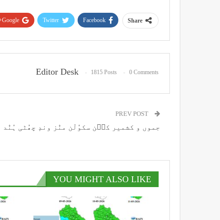
Google+
Twitter
Facebook
Share
Editor Desk
1815 Posts
0 Comments
PREV POST
جموں و کشمیر کٮ۪ن سکوٗلَن منٛز وندٕ چھُٹی ہُنٛد 
YOU MIGHT ALSO LIKE