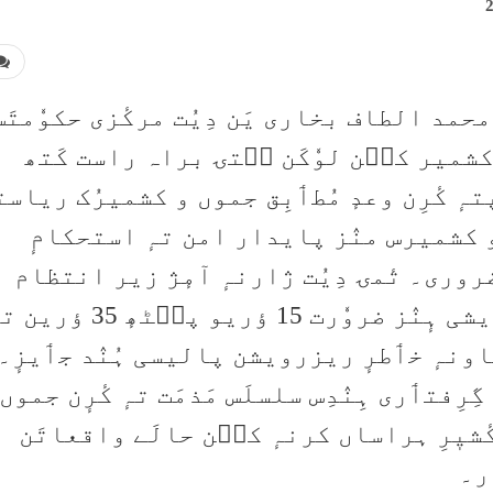
محمد الطاف بخاری یَن دِیُت مرکٔزی حکوٗمتَس
 کشمیر کٮ۪ن لوٗکَن سۭتۍ براہ راست کَتھ
پتہٕ کٔرِن وعدٕ مُطٲبِق جموں و کشمیرُک ریاس
 و کشمیرس منٛز پایدار امن تہٕ استحکامٕ
روری۔ تٔمۍ دِیُت ژارنہٕ آمٕژ زیر انتظام
حکومتس زور زِ سۅ ہُرٲوِنۍ رِہٲیشی ہٕنٛز ضروٗرت 15 ؤریو پ
اونہٕ خٲطرٕ ریزرویشن پالیسی ہُنٛد جٲیزٕ۔
ِفتٲری ہِنٛدِس سلسلَس مَذمَت تہٕ کٔرٕن جموں
شیٖرِ ہراساں کرنہٕ کٮ۪ن حالَے واقعاتَن
ر۔