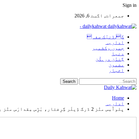
Sign in
جمعرات, اگست 6, 2026
dailykahwat -
گ.ڈنیُک صفہ
اداریہ
جموں وکشمیر
دنیا
گِندُن در .کُن
مضمون
اخبار
Home
اداریہ
پلوٲمِس منٛز 2 ڈرگ ڈِیلَر گِرِفتار، بٔڑِس مِقدارَس منٛز براون شوگر مادٕ برآمد: پُلیٖس