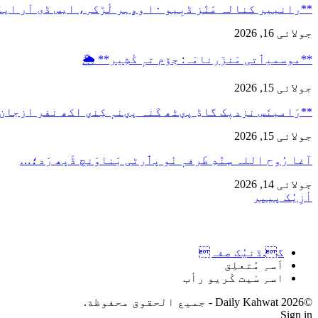
**رانبیر کنالہ مَنٛز ڈبِیو ۱۰ وۄہر لٔڑکہِ، ایس ڈی آر ایفَن…
جولائی 16, 2026
**موسمیٲتی مَنزَرنامَہ: جۆم تہٕ کٔشِیر** 🌦️
جولائی 15, 2026
**رَامبنَس نزدیٖک گاڈِ پؠٹھ کَنہ پؠنہٕ کِنؠ اکھ نفر ازجان
جولائی 15, 2026
آغا رُوح اللہ سٕنٛدِ طَرفہٕ نٔو پٲرٹی بَناوَنچ ڈَپھ رَد؛…
جولائی 14, 2026
أزِیُک پیپر
گ.ڈنیُک صفہ
اَسہِ مُتعلِق
اسہِ سْیت کْریو رأب
©2026 Daily Kahwat - جميع الحقوق محفوظة.
Sign in