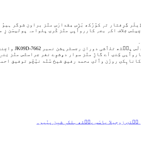
لَر گِرِفتار تہٕ کوٚرُکھ بٔڑِس مِقدارَس منٛز براون شوگر ہیو
۔
جسٹریشن نمبر JK09D-7662 واجِنۍ اکھ شَکاوَر ٹاٹا موبایِل گٲڑۍ۔
 کاروٲیی کِنۍ آے گاڑِ منٛز سوار دۄشوٕے نفر حِراستَس منٛز نِن
اناہٕکۍ روزَن وٲلۍ محمد رفیق شیخ سُنٛد نیٚچُو توفیق احمد 
ہِ سۭتۍ زوجیلا پاسَس پٮ۪ٹھ ہلکہٕ شیٖن پیٚیو۔