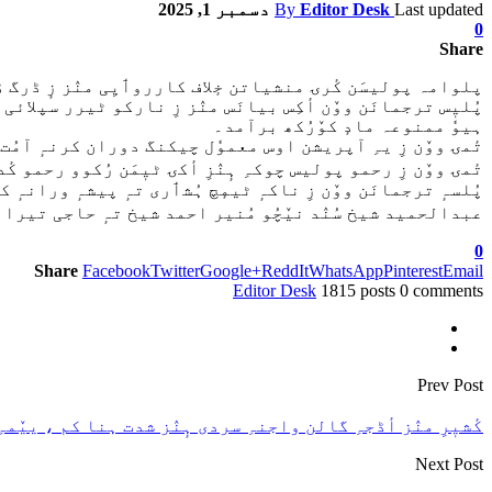
Last updated
Editor Desk
By
دسمبر 1, 2025
0
Share
پلوامہ پولیسَن کٔرۍ منشیاتن خٕلاف کارروٲیِی منٛز زٕ ڈرگ ڈِی
ہیوٗ ممنوعہ مادٕ کوٚرُکھ برآمد۔
تٔمۍ ووٚن زِ یہِ آپریشن اوس معموٗل چیکنگ دوران کرنہٕ آمُت
تٔمۍ ووٚن زِ رحمو پولیس چوکہِ ہٕنٛزِ أکۍ ٹیٖمَن رُکوو رحمو کٔدلَس پٮ۪ٹھ تلٲشی دوران ر
پُلسہٕ ترجمانَن ووٚن زِ ناکہٕ ٹیمٕچ ہُشٲری تہٕ پیشہٕ ورانہٕ
عبدالحمید شیخ سُنٛد نیٚچُو مُنیر احمد شیخ تہٕ حاجی تیرا ک
0
Share
Facebook
Twitter
Google+
ReddIt
WhatsApp
Pinterest
Email
Editor Desk
1815 posts
0 comments
Prev Post
کٔشیٖرِ منٛز أڈجہِ گالن واجنہِ سردی ہٕنٛز شدت ہنا کم ، ییٚم
Next Post