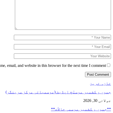
e, email, and website in this browser for the next time I comment.
تازہ ترین
جموں و کشمیر موسمُچ اپڈیٹ (موسمیاتی مرکز سرینگر)
جولائی 30, 2026
**جموں و كشمیر موسمی حالأت**