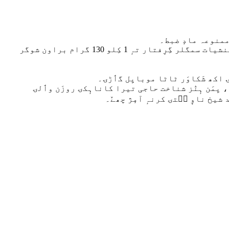
ٗ ممنوعہ مادٕ ضبط۔
پُلیٖس ترجمانَن ووٚن أکِس بیانَس منٛز زِ نارکو ٹیرر سپلائی چینَس خٕلاف اکہِ بجہِ کارروٲیِی منٛز کٔرۍ پلوامہ پولیسَن زٕ منشیات سمگلر گِرِفتار تہٕ 1 کِلو 130 گرام براون شوگر
ہٕ، یِمَن ہٕنٛز شناخت حاجی تیرا کاناہٕکۍ روزَن وٲلۍ
شیخ ناوٕ سۭتۍ کرنہٕ آمٕژ چھےٚ۔