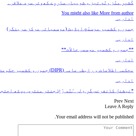
کٔشیٖرِ منٛز ونٛدٕ تیز ، شوپیاں سارِوٕے کھۄتہٕ سرد علاقہٕ۔
You might also like
More from author
اداریہ
جموں و کشمیر موسمُچ اپڈیٹ (موسمیاتی مرکز سرینگر)
اداریہ
**جموں و كشمیر موسمی حالأت**
اداریہ
محکمہ اطلاعات و رابطہ عامہ (DIPR) جموں و کشمیر حکومت طرفہ بڑس پیمانس پیٹھ 17(سدہن)…
اداریہ
*نیشنل کانفرنس کَرِ دِلہِ ہُنٛد رُخ: جنتر منترس پؠٹھ احتجا
Prev
Next
Leave A Reply
Your email address will not be published.