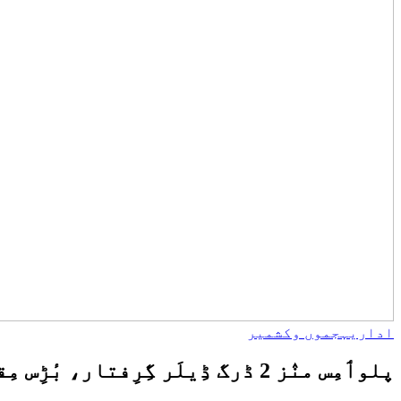
اداریہ
جموں وکشمیر
پلوٲمِس منٛز 2 ڈرگ ڈِیلَر گِرِفتار، بٔڑِس مِقدارَس منٛز براون شوگر مادٕ برآمد: پُلیٖس