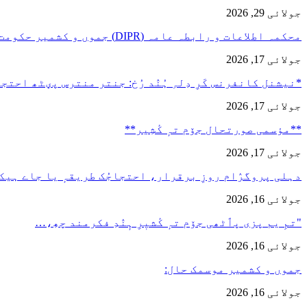
جولائی 29, 2026
محکمہ اطلاعات و رابطہ عامہ (DIPR) جموں و کشمیر حکومت طرفہ…
جولائی 17, 2026
*نیشنل کانفرنس کَرِ دِلہِ ہُنٛد رُخ: جنتر منترس پؠٹھ احت
جولائی 17, 2026
**مؤسمی صورتحال جۆم تہٕ کٔشِیر**
جولائی 17, 2026
دہلی پروگرٛام روزِ برقرار، احتجاجُک طریقہٕ یا جاے ہیک
جولائی 16, 2026
"تمِ یم پزی پٲٹھی جۆم تہٕ کٔشیٖرِ ہٕنٛدِ فکرمند چھِ،…
جولائی 16, 2026
جموں و کشمیر موسمک حال:
جولائی 16, 2026