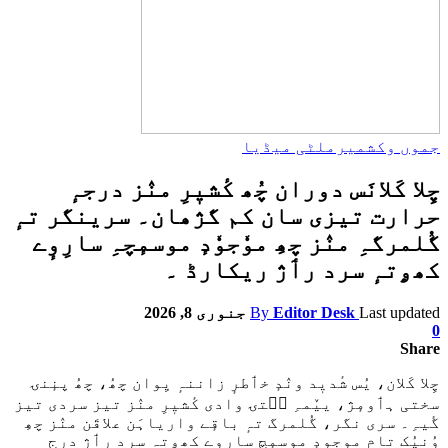
جموں وکشمیر
ملٹی میڈیا
چِلا کَلانَس دوران چُھ کٔشیٖرِ منٛز درجہٕ
حرارت تیزی سان کم گژھان۔ سرینگر تہٕ
گُلمرگہِ منٛز چھِ موٗجوٗدٕ موسمٕچہِ سارِوٕے
کھۄتہٕ سرد رٲژ ریکارڈ ۔
Last updated
Editor Desk
By
جنوری 8, 2026
0
Share
چِلا کَلان، یُس شٔدیٖد ونٛدٕ خٲطرٕ زاننہٕ یِوان چھُ، چھُ پنٕنۍ
سختی ہٲومٕژ، ییٚمہِ سۭتۍ وادی کٔشیٖرِ منٛز تیز سردی تیز
گٔیہِ۔ سری نگر، گُلمرگ تہٕ باقٕے واریاہَن علاقَن منٛز چھِ
وُنیُک تام موجودٕ موسمٕچ سارِوٕے کھۄتہٕ سرد رٲژ درٕج