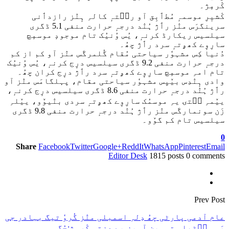
کٔرمٕژ۔
کٔشیٖرِ موسمہٕ مُطٲبِق آو رٮ۪تہٕ کالہِ ہٕنٛز رازدٲنی
سرینگرَس منٛز رٲژ ہُنٛد درجہٕ حرارت منفی 5.1 ڈگری
سیلسیس ریکارڈ کرنہٕ، یُس وُنیُک تام موجودٕ موسمٕچ
سارِوٕے کھۄتہٕ سرد رٲژ چھُ۔
دُنیا کِس مشہوٗر سیاحتی مُقام گُلمرگَس منٛز آو کم از کم
درجہٕ حرارت منفی 9.2 ڈگری سیلسیس درٕج کرنہٕ، یُس وُنیُک
تام امہِ موسمٕچ سارِوٕے کھۄتہٕ سرد رٲژ درٕج کران چھُ۔
وادی ہٕنٛدِس بیٚیِس مشہوٗر سیاحتی مقام، پہلگامَس منٛز آو
رٲژ ہُنٛد درجہٕ حرارت منفی 8.6 ڈگری سیلسیس درٕج کرنہٕ،
ییٚمہِ سۭتۍ یہِ موسمُک سارِوٕے کھۄتہٕ سردی بنٛیوٚو، ییٚلہِ
زَن سونمارگَس منٛز رٲژ ہُنٛد درجہٕ حرارت منفی 9.8 ڈگری
سیلسیس تام کم گوٚو۔
0
Share
Facebook
Twitter
Google+
ReddIt
WhatsApp
Pinterest
Email
Editor Desk
1815 posts
0 comments
Prev Post
عام آدمی پارٹی چھُ دِلہِ اسمبلی منٛز گُروٗ تیگ بہادر جی
یَس سٮ۪ٹھاہ توہین آمیز بے عزتی کٔرمٕژ:چُگ