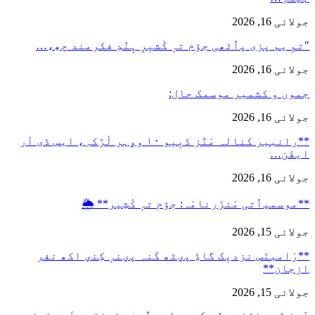
جولائی 16, 2026
"تمِ یم پزی پٲٹھی جۆم تہٕ کٔشیٖرِ ہٕنٛدِ فکرمند چھِ،…
جولائی 16, 2026
جموں و کشمیر موسمک حال:
جولائی 16, 2026
**رانبیر کنالہ مَنٛز ڈبِیو ۱۰ وۄہر لٔڑکہِ، ایس ڈی آر
ایفَن…
جولائی 16, 2026
**موسمیٲتی مَنزَرنامَہ: جۆم تہٕ کٔشِیر** 🌦️
جولائی 15, 2026
**رَامبنَس نزدیٖک گاڈِ پؠٹھ کَنہ پؠنہٕ کِنؠ اکھ نفر
ازجان**
جولائی 15, 2026