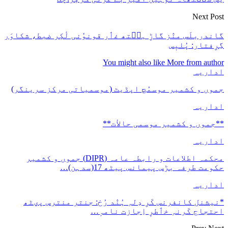
Next Post
گاندربلَس منٛز گاڑِ ہٮ۪تھ غٲر قونوٗنی لٔکٕر ضبط، شکاوَر
گِرِفتار: پُلیٖس
You might also like
More from author
اداریہ
جموں و کشمیر موسمُچ اپڈیٹ (موسمیاتی مرکز سرینگر)
اداریہ
**جموں و كشمیر موسمی حالأت**
اداریہ
محکمہ اطلاعات و رابطہ عامہ (DIPR) جموں و کشمیر
حکومت طرفہ بڑس پیمانس پیٹھ 17(سدہن)…
اداریہ
*نیشنل کانفرنس کَرِ دِلہِ ہُنٛد رُخ: جنتر منترس پؠٹھ
احتجاج کَرنہِ خٲطرٕ اِجازت نامہٕ…