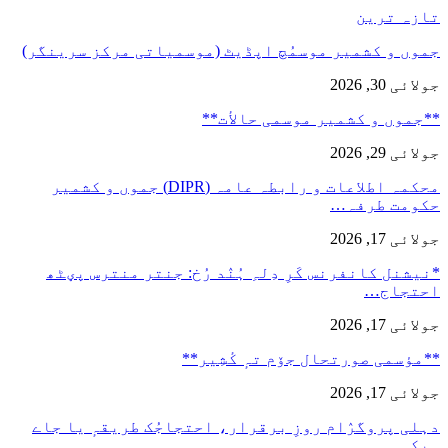
تازہ ترین
جموں و کشمیر موسمُچ اپڈیٹ (موسمیاتی مرکز سرینگر)
جولائی 30, 2026
**جموں و كشمیر موسمی حالأت**
جولائی 29, 2026
محکمہ اطلاعات و رابطہ عامہ (DIPR) جموں و کشمیر
حکومت طرفہ…
جولائی 17, 2026
*نیشنل کانفرنس کَرِ دِلہِ ہُنٛد رُخ: جنتر منترس پؠٹھ
احتجاج…
جولائی 17, 2026
**مؤسمی صورتحال جۆم تہٕ کٔشِیر**
جولائی 17, 2026
دہلی پروگرٛام روزِ برقرار، احتجاجُک طریقہٕ یا جاے
ہیکہِ…