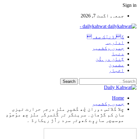
Sign in
جمعہ, اگست 7, 2026
dailykahwat -
گ.ڈنیُک صفہ
اداریہ
جموں وکشمیر
دنیا
گِندُن در .کُن
مضمون
اخبار
Home
جموں وکشمیر
چِلا کَلانَس دوران چُھ کٔشیٖرِ منٛز درجہٕ حرارت تیزی
سان کم گژھان۔ سرینگر تہٕ گُلمرگہِ منٛز چھِ موٗجوٗدٕ
موسمٕچہِ سارِوٕے کھۄتہٕ سرد رٲژ ریکارڈ ۔