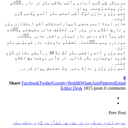
سرینگر کِس گٔنۍ آبادی وٲلِس علاقَس منٛز تہٕ نار ہٮ۪کَو
دوٗرِ پیٹھٕ وُچھنہٕ یِوان۔
تِمَو ووٚن زِ نارَن لوٚگ أکِس لمحَس منٛز أنٛدۍ پٔکھۍ گَرَن
لٔبِتھ۔
فائر اینڈ ایمرجنسی ڈیپارٹمنٹٕکۍ أکۍ اہلکارَن ووٚن
زِ نارٕچ اطلاع دِنہٕ پتہٕ آیہِ مُختٔلِف فائر سٹیشنَو پٮ۪ٹھ
تقریباً اکھ درجن نار ٹینڈر واقعہٕ جایہِ پٮ۪ٹھ
سوزنہٕ، یِمو سٮ۪ٹھاہ مُشکِلَو باوجوٗد نار قوبوٗہس منٛز
اوٚن۔
تٔمۍ ووٚن زِ اَتھ واقعَس منٛز لَگ بَگ 10 رہٲیشی مکانَن گوٚو
شٔدیٖد نۄقصان، مگر کانٛہہ تہِ جٲنی نۄقصانٕچ اطلاع
چھُنہٕ۔
تٔمۍ ووٚن ووٚن زِ نارُک وجہہ چھُ تفتیش یِوان کرنہٕ۔
0
Share
Facebook
Twitter
Google+
ReddIt
WhatsApp
Pinterest
Email
Editor Desk
1815 posts
0 comments
Prev Post
نوجوانَن، نوکرین تہٕ عارضی مُلٲزِمن گژھِ بجٹَس منٛز
ترجیح دِنہٕ یِنۍ: وحید پرہ