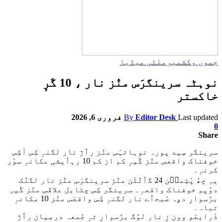
جموں وکشمیر
ملٹی میڈیا
نوہٹہ سرینگرَس منٛز نار ، 10 گَرٕ
خاکستر
Last updated
Editor Desk
By
فروری 6, 2026
0
Share
سرینگر سِید پورہ نوہاٹہَس منٛز رٲژ نار لگنہٕ کِس أکِس
خوفناک واقعس منٛز گٔیہٕ کم از کم 10 رہٲیشی مکانہٕ سوٗر
کرنہٕ۔
یہِ چھُ پٔتِمٮ۪ن 24 گٲنٛٹَن منٛز سرینگرَس منٛز نار لگنُک
دوٚیِم خوفناک واقعہٕ۔ سرینگر کِس چٹابل علاقَس منٛز گٔیہِ
برٛسوارِ دۄہ صُبحٲے نار لگنہٕ کِس واقعَس منٛز 10 مکانہٕ
تباہ۔
ذٔرایعَو وون زِ نار لوٚگ برٛسوارِ تہٕ جُمعہ درمِیان رٲژ