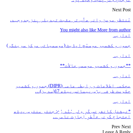
Next Post
مُنتظر مومن وانی صٲب تہٕ مثبت تبدیلی ہٕنز جدوجہد.
You might also like
More from author
اداریہ
جموں و کشمیر موسمُچ اپڈیٹ (موسمیاتی مرکز سرینگر)
اداریہ
**جموں و كشمیر موسمی حالأت**
اداریہ
محکمہ اطلاعات و رابطہ عامہ (DIPR) جموں و کشمیر
حکومت طرفہ بڑس پیمانس پیٹھ 17(سدہن)…
اداریہ
*نیشنل کانفرنس کَرِ دِلہِ ہُنٛد رُخ: جنتر منترس پؠٹھ
احتجاج کَرنہِ خٲطرٕ اِجازت نامہٕ…
Prev
Next
Leave A Reply