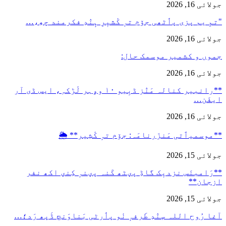
جولائی 16, 2026
"تمِ یم پزی پٲٹھی جۆم تہٕ کٔشیٖرِ ہٕنٛدِ فکرمند چھِ،…
جولائی 16, 2026
جموں و کشمیر موسمک حال:
جولائی 16, 2026
**رانبیر کنالہ مَنٛز ڈبِیو ۱۰ وۄہر لٔڑکہِ، ایس ڈی آر
ایفَن…
جولائی 16, 2026
**موسمیٲتی مَنزَرنامَہ: جۆم تہٕ کٔشِیر** 🌦️
جولائی 15, 2026
**رَامبنَس نزدیٖک گاڈِ پؠٹھ کَنہ پؠنہٕ کِنؠ اکھ نفر
ازجان**
جولائی 15, 2026
آغا رُوح اللہ سٕنٛدِ طَرفہٕ نٔو پٲرٹی بَناوَنچ ڈَپھ رَد؛…