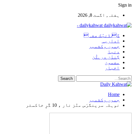
Sign in
ہفتہ, اگست 8, 2026
dailykahwat -
گ.ڈنیُک صفہ
اداریہ
جموں وکشمیر
دنیا
گِندُن در .کُن
مضمون
اخبار
Home
جموں وکشمیر
نوہٹہ سرینگرَس منٛز نار ، 10 گَرٕ خاکستر