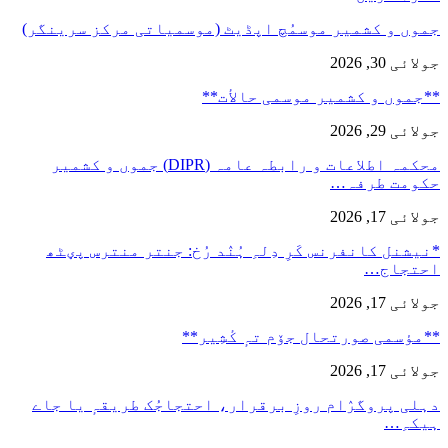
جموں و کشمیر موسمُچ اپڈیٹ (موسمیاتی مرکز سرینگر)
جولائی 30, 2026
**جموں و كشمیر موسمی حالأت**
جولائی 29, 2026
محکمہ اطلاعات و رابطہ عامہ (DIPR) جموں و کشمیر
حکومت طرفہ…
جولائی 17, 2026
*نیشنل کانفرنس کَرِ دِلہِ ہُنٛد رُخ: جنتر منترس پؠٹھ
احتجاج…
جولائی 17, 2026
**مؤسمی صورتحال جۆم تہٕ کٔشِیر**
جولائی 17, 2026
دہلی پروگرٛام روزِ برقرار، احتجاجُک طریقہٕ یا جاے
ہیکہِ…