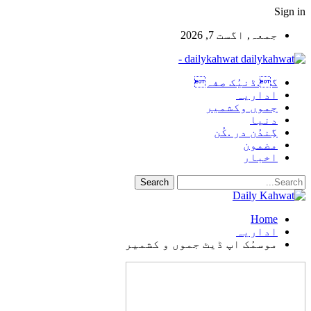
Sign in
جمعہ, اگست 7, 2026
dailykahwat -
گ.ڈنیُک صفہ
اداریہ
جموں وکشمیر
دنیا
گِندُن در .کُن
مضمون
اخبار
Home
اداریہ
موسمُک اپ ڈیٹ جموں و کشمیر