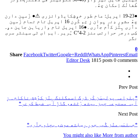
طُفانُک اِمکان چھُ۔
●19-23 اپریل: عام طور خۄشٕکایڈوائزری ⚠● زٔمیٖن دارن
چھُ مشورٕ دِنہٕ یِوان زِ تِم کٔرِن 16 اپریل تام تمام زٔمیٖن
دٲری ہٕنٛز کٲم جٲری۔●16 اپریل تام واریاہن جاین دۄہ
کِس درجہٕ حرارتس منز 2-4°C ہُریر۔ایم ای ٹی سینٹر سری
نگر
0
Share
Facebook
Twitter
Google+
ReddIt
WhatsApp
Pinterest
Email
Editor Desk
1815 posts
0 comments
Prev Post
*پلوامہ پولیسَن کٔر ڈرگ اسمگلنگ ہٕنٛز کوٗشِش ناکام۔ زٕ
آیہ ممنوعہ چیز ہیتھ رٔٹتھ، گاڑِ آیہ ضبط کرنہٕ*
Next Post
*جہلمَس منٛز گٔیہِ جورٕ رِسِلِتھ موت، بچاو جٲری*
You might also like
More from author