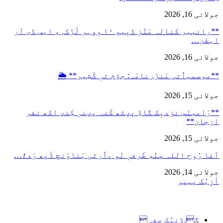
جولائی 16, 2026
**رانبیر کنالہ مَنٛز ڈبِیو ۱۰ وۄہر لٔڑکہِ، ایس ڈی آر
ایفَن…
جولائی 16, 2026
**موسمیٲتی مَنزَرنامَہ: جۆم تہٕ کٔشِیر** 🌦️
جولائی 15, 2026
**رَامبنَس نزدیٖک گاڈِ پؠٹھ کَنہ پؠنہٕ کِنؠ اکھ نفر
ازجان**
جولائی 15, 2026
آغا رُوح اللہ سٕنٛدِ طَرفہٕ نٔو پٲرٹی بَناوَنچ ڈَپھ رَد؛…
جولائی 14, 2026
أزِیُک پیپر
گ.ڈنیُک صفہ