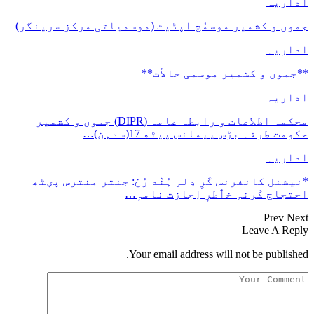
اداریہ
جموں و کشمیر موسمُچ اپڈیٹ (موسمیاتی مرکز سرینگر)
اداریہ
**جموں و كشمیر موسمی حالأت**
اداریہ
محکمہ اطلاعات و رابطہ عامہ (DIPR) جموں و کشمیر
حکومت طرفہ بڑس پیمانس پیٹھ 17(سدہن)…
اداریہ
*نیشنل کانفرنس کَرِ دِلہِ ہُنٛد رُخ: جنتر منترس پؠٹھ
احتجاج کَرنہِ خٲطرٕ اِجازت نامہٕ…
Prev
Next
Leave A Reply
Your email address will not be published.