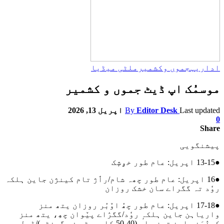
اداریہ
جموں وکشمیر
ملٹی میڈیا
موسمُک اپ ڈیٹ جموں و کشمیر
Last updated
Editor Desk
By
اپریل 13, 2026
0
Share
پیشنگویی
●13-15 اپریل: عام طور خۄشٕک
●16 اپریل: عام طور چھہ شام/رٲژ تام کینژن جاین ہلکہ
روٗد تہ گگراے سان خشک روزان
●17-18 اپریل: عام طور چھُ اوٚبُر روزان یتھ منز
واریاہن جاین ہلکہٕ روٗد/گگرٛاے پیٚوان چھِ، یتھ منز
کینٛہَن جاین تیز واو (40-50 کلومیٹر فی گھنٹہٕ)/ڈولہٕ