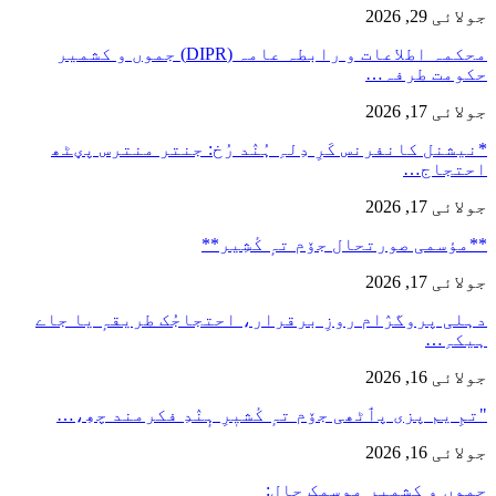
جولائی 29, 2026
محکمہ اطلاعات و رابطہ عامہ (DIPR) جموں و کشمیر
حکومت طرفہ…
جولائی 17, 2026
*نیشنل کانفرنس کَرِ دِلہِ ہُنٛد رُخ: جنتر منترس پؠٹھ
احتجاج…
جولائی 17, 2026
**مؤسمی صورتحال جۆم تہٕ کٔشِیر**
جولائی 17, 2026
دہلی پروگرٛام روزِ برقرار، احتجاجُک طریقہٕ یا جاے
ہیکہِ…
جولائی 16, 2026
"تمِ یم پزی پٲٹھی جۆم تہٕ کٔشیٖرِ ہٕنٛدِ فکرمند چھِ،…
جولائی 16, 2026
جموں و کشمیر موسمک حال: