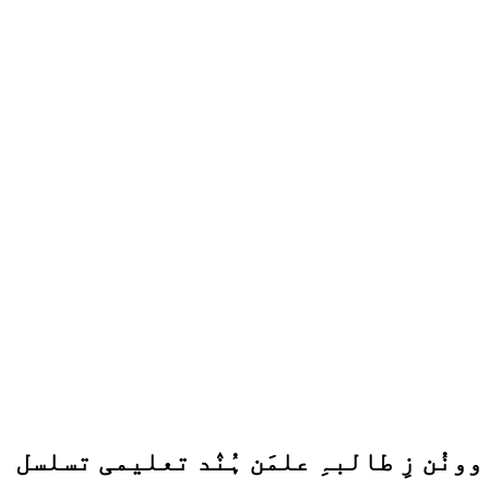
ھ۔ ڈی سی یَن وونُن زِ طالبہِ علمَن ہُنٛد تعلیمی تسلسل