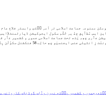
ایس مُطٲبِق چھُ یہِ حُکُم سکول ایجوکیشن ڈپارٹمنٹ (ایس ای 
قونوٗنی ایسوسی ایشن قرار دِنہٕ اوس آمُت۔حُک