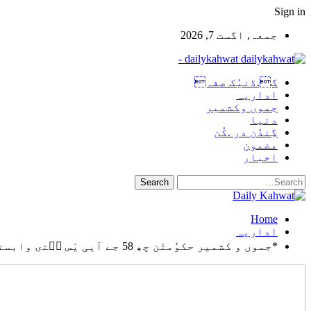
Sign in
جمعہ, اگست 7, 2026
dailykahwat -
گ.ڈنیُک صفہ
اداریہ
جموں وکشمیر
دنیا
گِندُن در .کُن
مضمون
اخبار
Home
اداریہ
*جموں و کشمیر حکوٗمتَن چھِ 58 جے آیی یَس سۭتۍ وابستہٕ سکول حٲصِل کٔرِتھ۔ ڈی سی یَن وونُن زِ طالبہِ علمَن ہُنٛد تعلیمی تسلسل یٔقیٖنی بناونہٕ خٲطرٕ*