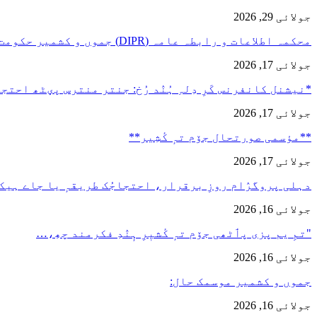
جولائی 29, 2026
محکمہ اطلاعات و رابطہ عامہ (DIPR) جموں و کشمیر حکومت طرفہ…
جولائی 17, 2026
*نیشنل کانفرنس کَرِ دِلہِ ہُنٛد رُخ: جنتر منترس پؠٹھ احت
جولائی 17, 2026
**مؤسمی صورتحال جۆم تہٕ کٔشِیر**
جولائی 17, 2026
دہلی پروگرٛام روزِ برقرار، احتجاجُک طریقہٕ یا جاے ہیک
جولائی 16, 2026
"تمِ یم پزی پٲٹھی جۆم تہٕ کٔشیٖرِ ہٕنٛدِ فکرمند چھِ،…
جولائی 16, 2026
جموں و کشمیر موسمک حال:
جولائی 16, 2026