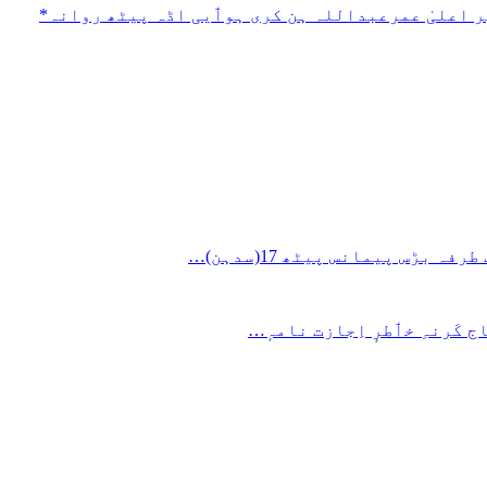
ج کَرنہِ خٲطرٕ اِجازت نامہٕ…