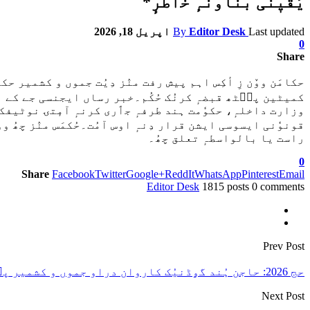
یٔقیٖنی بناونہٕ خٲطرٕ*
Last updated
Editor Desk
By
اپریل 18, 2026
0
Share
کمیٹین پٮ۪ٹھ قبضہٕ کرنُک حُکُم۔خبر رساں ایجنسی جے کے این 
راست یا بالواسطہٕ تعلق چھُ۔
0
Share
Facebook
Twitter
Google+
ReddIt
WhatsApp
Pinterest
Email
Editor Desk
1815 posts
0 comments
Prev Post
حج 2026: حاجن ہُند گۄڈنیُک کاروان دراو جموں و کشمیر پٮ۪ٹھٕ،جموں و کشمیر پٮ۪ٹھٕ نیرن وٲلِس گۄڈنِکِس کاروانس منٛز چھِ 435 حاجی شٲمِل۔
Next Post