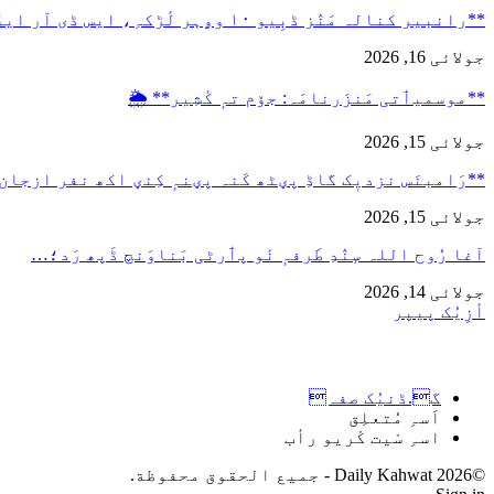
**رانبیر کنالہ مَنٛز ڈبِیو ۱۰ وۄہر لٔڑکہِ، ایس ڈی آر ایفَن…
جولائی 16, 2026
**موسمیٲتی مَنزَرنامَہ: جۆم تہٕ کٔشِیر** 🌦️
جولائی 15, 2026
**رَامبنَس نزدیٖک گاڈِ پؠٹھ کَنہ پؠنہٕ کِنؠ اکھ نفر ازجان
جولائی 15, 2026
آغا رُوح اللہ سٕنٛدِ طَرفہٕ نٔو پٲرٹی بَناوَنچ ڈَپھ رَد؛…
جولائی 14, 2026
أزِیُک پیپر
گ.ڈنیُک صفہ
اَسہِ مُتعلِق
اسہِ سْیت کْریو رأب
©2026 Daily Kahwat - جميع الحقوق محفوظة.