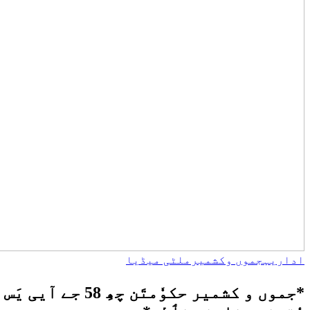
اداریہ
جموں وکشمیر
ملٹی میڈیا
*جموں و کشمیر ح