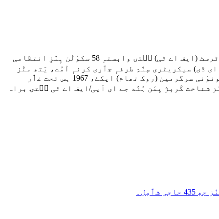
حکامَن ووٚن زِ أکِس اہم پیش رفت منٛز دِیُت جموں و کشمیر حکومتَن ممنوعہ جماعت اسلامی تہٕ اَمہِ سۭتۍ وابستہٕ فلاح عام ٹرسٹ (ایف اے ٹی) سۭتۍ وابستہٕ 58 سکوٗلَن ہٕنٛزِ انتظامی
ڈی) سیکریٹری سٕنٛدِ طرفہٕ جٲری کرنہٕ آمُت، یَتھ منٛز
وزارت داخلہٕ، حکوٗمت ہند طرفہٕ جٲری کرنہٕ آمٕتۍ نوٹیفکیشن جٲری چھِ، یَتھ تحت جماعت اسلامی جموں و کشمیر غٲر قونوٗنی سرگرمین (روک تھام) ایکٹ، 1967 ہس تحت غٲر
مَس منٛز چھُ وونمُت زِ انٹیلی جنس ایجنسیَو چھِ حالٕے 58 فنکشنل سکوٗلَن ہٕنٛز شناخت کٔرمٕژ یِمَن ہُنٛد جے ای آیی/ایف اے ٹی سۭتۍ براہ