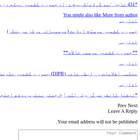
*431 حاجن ہُند گۄڈنیُک بیچ دراو جموں و کشمیر پیٹھٕ وزیر اعلیٰ عمرعبداللہ ہن کری ہوٲیی اڈہ پیٹھ روانہ*
You might also like
More from author
اداریہ
جموں و کشمیر موسمُچ اپڈیٹ (موسمیاتی مرکز سرینگر)
اداریہ
**جموں و كشمیر موسمی حالأت**
اداریہ
محکمہ اطلاعات و رابطہ عامہ (DIPR) جموں و کشمیر حکومت طرفہ بڑس پیمانس پیٹھ 17(سدہن)…
اداریہ
*نیشنل کانفرنس کَرِ دِلہِ ہُنٛد رُخ: جنتر منترس پؠٹھ احتجا
Prev
Next
Leave A Reply
Your email address will not be published.