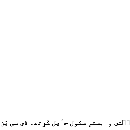
کوٗمتَن چھِ 58 جے آیی یَس سۭتۍ وابستہٕ سکول حٲصِل کٔرِت