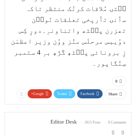
سۭتۍ مُلاقات کرنُک منتظر تاکہ
سٲنۍ تٲریٖخی تعلقات نٔوٮ۪ن
تھزرن پٮ۪ٹھ واتناونہٕ۔دورٕ کِس
دوٚیمِس مرحلَس منٛز ووٚن وزیر اعظمَن
زِ برونائی پٮ۪ٹھٕ گَژھٕ بہٕ 4 ستمبر
سِنٛگاپور۔
0
Google+
Twitter
Facebook
Share
Editor Desk
1815 Posts
0 Comments