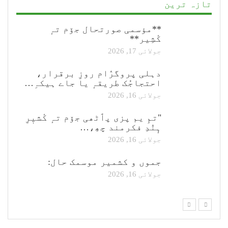
تازہ ترین
**مؤسمی صورتحال جۆم تہٕ
کٔشِیر**
جولائی 17, 2026
دہلی پروگرٛام روزِ برقرار،
احتجاجُک طریقہٕ یا جاے ہیکہِ…
جولائی 16, 2026
"تمِ یم پزی پٲٹھی جۆم تہٕ کٔشیٖرِ
ہٕنٛدِ فکرمند چھِ،…
جولائی 16, 2026
جموں و کشمیر موسمک حال:
جولائی 16, 2026