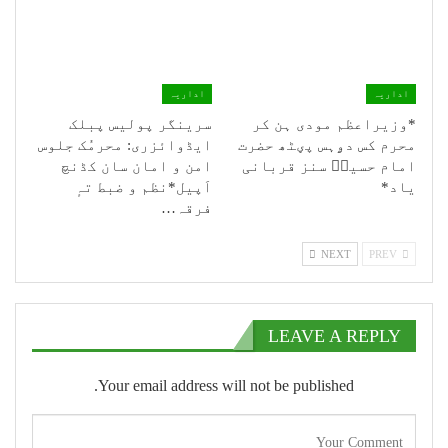
اداریہ
اداریہ
*وزیراعظم مودی ہن کر
سرینگر پولیس پبلک
محرم کس دۄہس پؠٹھ حضرت
ایڈوائزری: محرمُک جلوس
امام حسینؑ سنز قربانی
امن و امان سان کڈنچ
یاد*
اَپیل*نظم و ضبط تہٕ
فرقہ…
NEXT
PREV
LEAVE A REPLY
Your email address will not be published.