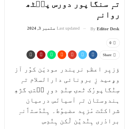
تہٕ سنگاپور دورس پٮ۪ٹھ
روانہٕ
Last updated
ستمبر 3, 2024
By
Editor Desk
0
Share
ؤزیٖر اعظم نریندر مودیَن کوٚر آز
وۄمید زِ برونائی دارالسلام تہٕ
سِنٛگاپورُک تٔمۍ سٕنٛدِ دورٕ سۭتۍ گژھِ
ہندوستان تہٕ آسیانَس درمیان
شراکتَت مٔزیٖد مضبوٗط۔ ہِنٛدُستٲنہِ
برادٔری ہِنٛدیٚن لُکن ہِنٛدِس