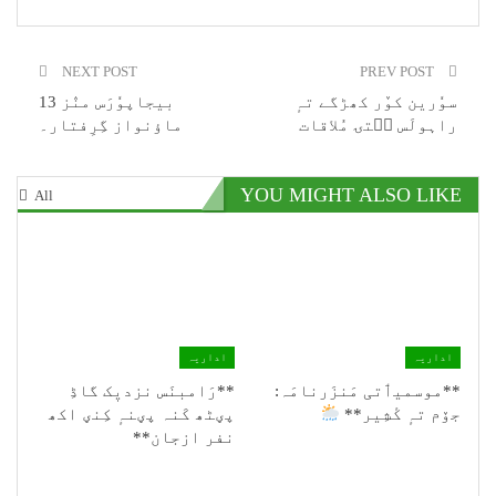
NEXT POST
PREV POST
سوٗرین کوٚر کھڑگے تہٕ
بیجاپوٗرَس منٛز 13
راہولَس سۭتۍ مُلاقات
ماؤنواز گِرِفتار۔
YOU MIGHT ALSO LIKE
All
اداریہ
اداریہ
**موسمیٲتی مَنزَرنامَہ:
**رَامبنَس نزدیٖک گاڈِ
جۆم تہٕ کٔشِیر**
پؠٹھ کَنہ پؠنہٕ کِنؠ اکھ
نفر ازجان**