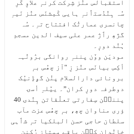
استقبالس منٛز شِرکت کرنہٕ علاوٕ کَرِ
سُہ ہِنٛدُستٲنہِ ہایی کٔمِشنَس منٛز نَیہِ
چانسری عمارتُک افتتاح تہِ۔ سُہ
گژھِ رٲژ عمر علی سیف الدین مسجدِ
ہُنٛد دورٕ۔
مودیَن ووٚن پننہِ روانگی برٛونٛہہ
أکِس بیانَس منٛز زِ "آز چھُس بہٕ
برونائی دارالسلام پنُن گۄڈٕنیُک
دوطرفہ دورٕ کران”۔ ییٚلہِ أسۍ
پننٮ۪ن سِفارتی تعلُقاتن ہٕنٛدۍ 40
ؤری مناوان چھِ، بہٕ چھُس عزت مآب
سلطان حاجی حسن البلکیا تہٕ شٲہی
خانٛدان کٮ۪ن باقٕے ممتاز رُکنن