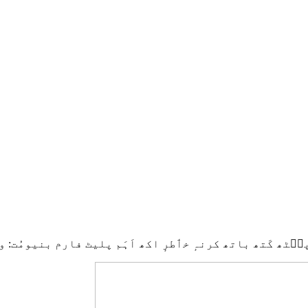
پٮ۪ٹھ کَتھ باتھ کرنہٕ خٲطرٕ اکھ اَہَم پلیٹ فارم بنیومُت: