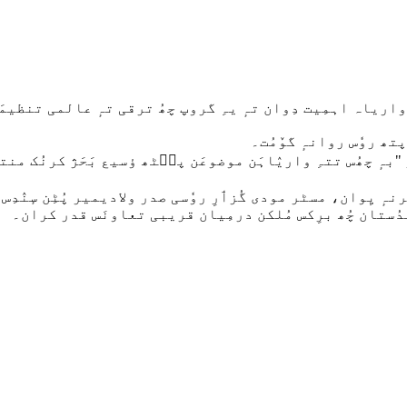
ریاہ اہمِیت دِوان تہٕ یہِ گروپ چھُ ترقی تہٕ عالمی تنظیمَن 
تھ روٗس روانہٕ گوٚمُت۔
ٕ چھُس تتہِ واریٛاہَن موضوعَن پٮ۪ٹھ ؤسیع بَحَژ کرنُک منتظر”۔ 
ہِنٛدُستان چُھ برِکس مُلکن درمِیان قریبی تعاونَس قدر کران۔