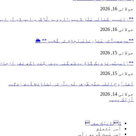
جولائی 16, 2026
**رانبیر کنالہ مَنٛز ڈبِیو ۱۰ وۄہر لٔڑکہِ، ایس ڈی آر ایفَن…
جولائی 16, 2026
**موسمیٲتی مَنزَرنامَہ: جۆم تہٕ کٔشِیر** 🌦️
جولائی 15, 2026
**رَامبنَس نزدیٖک گاڈِ پؠٹھ کَنہ پؠنہٕ کِنؠ اکھ نفر ازجان
جولائی 15, 2026
آغا رُوح اللہ سٕنٛدِ طَرفہٕ نٔو پٲرٹی بَناوَنچ ڈَپھ رَد؛…
جولائی 14, 2026
أزِیُک پیپر
گ.ڈنیُک صفہ
اَسہِ مُتعلِق
اسہِ سْیت کْریو رأب