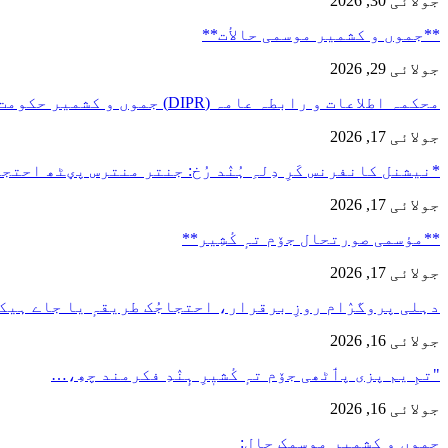
جولائی 30, 2026
**جموں و كشمیر موسمی حالأت**
جولائی 29, 2026
محکمہ اطلاعات و رابطہ عامہ (DIPR) جموں و کشمیر حکومت طرفہ…
جولائی 17, 2026
*نیشنل کانفرنس کَرِ دِلہِ ہُنٛد رُخ: جنتر منترس پؠٹھ احت
جولائی 17, 2026
**مؤسمی صورتحال جۆم تہٕ کٔشِیر**
جولائی 17, 2026
دہلی پروگرٛام روزِ برقرار، احتجاجُک طریقہٕ یا جاے ہیک
جولائی 16, 2026
"تمِ یم پزی پٲٹھی جۆم تہٕ کٔشیٖرِ ہٕنٛدِ فکرمند چھِ،…
جولائی 16, 2026
جموں و کشمیر موسمک حال: