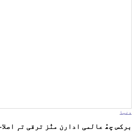
دنیا
برکس چھُ عالمی ادارن منٛز ترقی تہٕ اصلاح