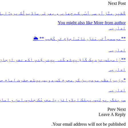
Next Post
کٔشیٖرِ منٛز آو سی آٮٔی کے چھاپہٕ، بھرتی ماڈیولُک پردٕ: اہ
You might also like
More from author
اداریہ
**موسمیٲتی مَنزَرنامَہ: جۆم تہٕ کٔشِیر** 🌦️
اداریہ
**رَامبنَس نزدیٖک گاڈِ پؠٹھ کَنہ پؠنہٕ کِنؠ اکھ نفر ازجان
اداریہ
*وزیراعظم مودی ہن کر محرم کس دۄہس پؠٹھ حضرت امام ح
اداریہ
سرینگر پولیس پبلک ایڈوائزری: محرمُک جلوس امن و امان 
Prev
Next
Leave A Reply
Your email address will not be published.