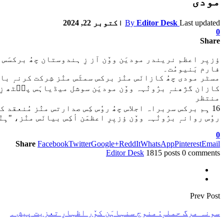
مودی
Last updated
Editor Desk
By
اکتوبر 22, 2024
0
Share
ؤزیٖر اعظم نریندر مودیَن ووٚن آز زِ ہندوستان چھُ برکسَس وا
فارم بَنیومُت۔
مسٹر مودی چھُ کازانَس منٛز برکس سمٹَس منٛز شِرکت کرنہٕ باپ
کازان گژھنہٕ برٛونٛہہ ووٚن مودیَن سوشل میڈیاہَس پٮ۪ٹھ زِ "بہ
منتظر
16 ہِم برکس سربراہ اجلاس چھُ روٗس کِس صدارتس منٛز مُنعقد کرنہٕ یِوان، مسٹر مودی گُزٲرِ روٗسی صدر ولادیمیر پُٹِن سٕنٛدِس دعوتس پٮ۪ٹھ زٕ دۄہ کازانَس منٛز۔
روٗس روانہٕ برٛونٛہہ ووٚن ؤزیٖرِ اعظمَن أکِس بیانَس منٛز، "
0
Share
Facebook
Twitter
Google+
ReddIt
WhatsApp
Pinterest
Email
Editor Desk
1815 posts
0 comments
Prev Post
سونہ مرگ حملہٕ: منوج سنہاہَن کوٚر اظہارِ تعزیت پیش ۔