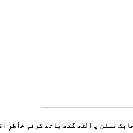
اتٕک مسلن پٮ۪ٹھ کَتھ باتھ کرنہٕ خٲطرٕ ا