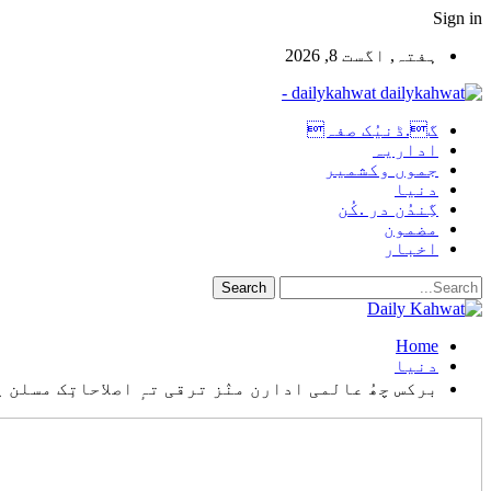
Sign in
ہفتہ, اگست 8, 2026
dailykahwat -
گ.ڈنیُک صفہ
اداریہ
جموں وکشمیر
دنیا
گِندُن در .کُن
مضمون
اخبار
Home
دنیا
برکس چھُ عالمی ادارن منٛز ترقی تہٕ اصلاحاتٕک مسلن 