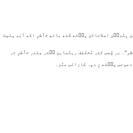
ہٕنٛدٮ۪ن اصلاحاتَن پٮ۪ٹھ کَتھ باتھِ خٲطرٕ اکھ اَہَم پلیٹ
بہٕ چُھس تَتہِ مُختٔلِف رہنُماہن سۭتہِ مِلنہٕ خٲطرٕ تہِ