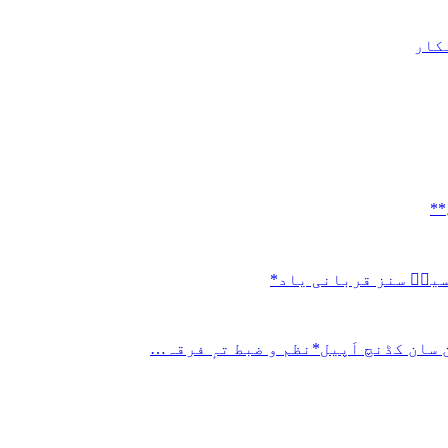
لکار
**
سینؑ سنز قربانی یاد*
سان کڈنچ اَپیل*نظم و ضبط تہٕ فرقہ…