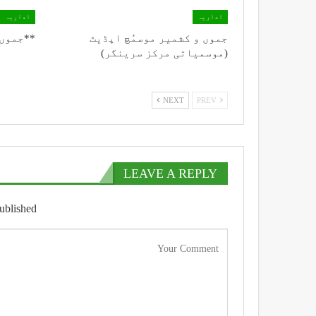
اداریہ
اداریہ
جموں و کشمیر موسمُچ اپڈیٹ
**جموں 
(موسمیاتی مرکز سرینگر)
NEXT
PREV
LEAVE A REPLY
ublished.