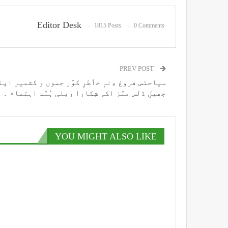
Editor Desk
1815 Posts
0 Comments
PREV POST
سیاحتس فروغ دِنہٕ خٲطرٕ کوٚر جموں و کشمیر اپ
جھیلِ ڈلس منٛز اکہِ شِکارا ریلی ہُنٛد اہتمام ۔
YOU MIGHT ALSO LIKE