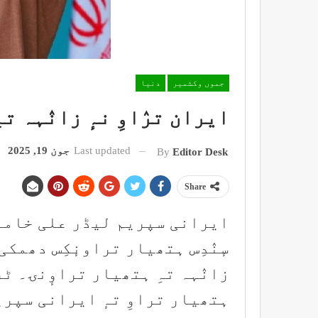
جموں وکشمیر
دنیا
ایران ترٛاوِ نہٕ زانٛہہ ت
Last updated
جون 19, 2025
By
Editor Desk
Share
ایرانی سپریم لیڈر علی خامنہ 
سٕنٛدِس ہتھیار تراونٕکِس دھمکی 
زانٛہہ تہِ ہتھیار تراوٕنۍ۔ ٹر
ہتھیار تراوِ تہٕ ایرانی سپریم 