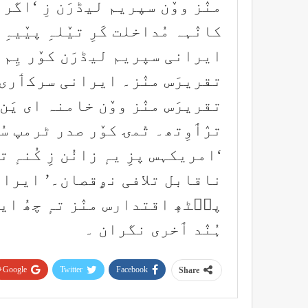
منٛز ووٚن سپریم لیڈرَن زِ ‘اگر 
کانٛہہ مُداخلت کَرِ تیٚلہِ پیٚی
ایرانی سپریم لیڈرَن کوٚر یِم 
تقریرَس منٛز۔ ایرانی سرکٲری 
تقریرَس منٛز ووٚن خامنہ ای یَن ز
ترٛٲوِتھ۔ تٔمۍ کوٚر صدر ٹرمپ س
‘امریکہس پزِ یہٕ زانُن زِ کُنہٕ
پٮ۪ٹھٕ اقتدارس منٛز تہٕ چھُ ای
ہُنٛد ٲخری نگران ۔
Google+
Twitter
Facebook
Share