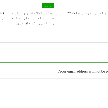
اداریہ
و كشمیر موسمی حالأت**
جموں و کشمیر حکومت طرفہ بڑس
پیمانس پیٹھ 17(سدہن)…
Your email address will not be p