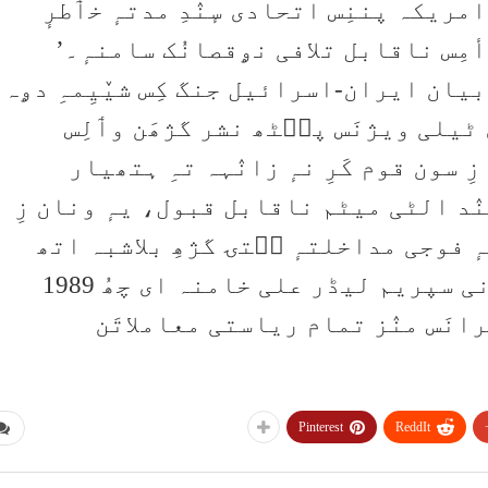
امریکہ پننِس اتحادی سٕنٛدِ مدتہٕ خٲطرٕ
ہِ أمِس ناقابل تلافی نۄقصانُک سامنہٕ۔’
بیان ایران-اسرائیل جنگ کِس شیٚیِمہِ دۄہ
ٹیلی ویژنَس پٮ۪ٹھ نشر گژھَن وٲلِس
ِ سون قوم کَرِ نہٕ زانٛہہ تہِ ہتھیار
ُنٛد الٹی میٹم ناقابل قبول، یہٕ ونان زِ
 تہٕ فوجی مداخلتہٕ سۭتۍ گژھِ بلاشبہ اتھ
ناقابل تلافی نۄقصان۔’ ایرانی سپریم لیڈر علی خامنہ ای چھُ 1989
رانَس منٛز تمام ریاستی معاملاتَن
Pinterest
ReddIt