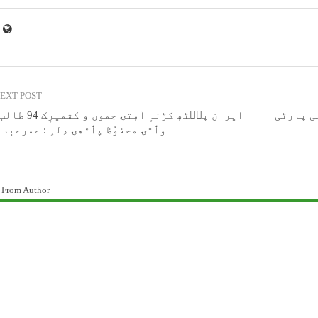
EXT POST
نی پارٹی
ایران پٮ۪ٹھٕ کڑنہٕ آمٕتۍ جم
وٲتۍ محفوٗظ پٲٹھۍ دِلہِ : عمرعبد
 From Author