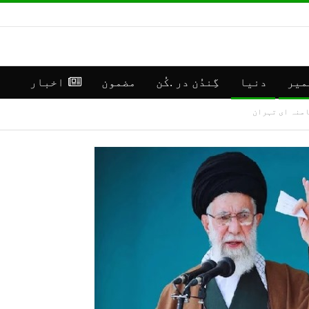
میر
دنیا
گِندُن در .کُن
مضمون
اخبار
خامنہ ای تہران
**رانبیر
جموں
کنالہ مَنٛز
کشمی
ڈبِیو ۱۰
اپڈی
وۄہر لٔڑکہِ،
(موس
ایس ڈی آر ایفَن…
مرکز سرینگر)
جولائی 16, 2026
جولائی 30, 2026
**موسمیٲتی
**جم
مَنزَرنامَہ:
كشمی