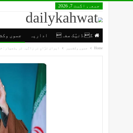
جمعہ, اگست 7, 2026
گ.ڈنیُک صفہ
اداریہ
جموں وکش
Home
جموں وکشمیر
ایران ترٛاوِ نہٕ زانٛہہ تہِ ہتھیار : 