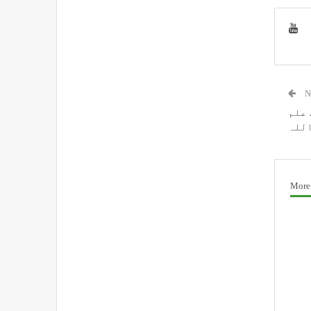
N
وں و کشمیرٕک 94 طالب علم
اللہ
More